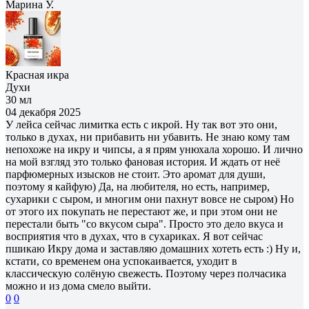
Марина У.
Красная икра
Духи
30 мл
04 декабря 2025
У лейса сейчас лимитка есть с икрой. Ну так вот это они,
только в духах, ни прибавить ни убавить. Не знаю кому там
непохоже на икру и чипсы, а я прям унюхала хорошо. И лично
на мой взгляд это только фановая история. И ждать от неё
парфюмерных изысков не стоит. Это аромат для души,
поэтому я кайфую) Да, на любителя, но есть, например,
сухарики с сыром, и многим они пахнут вовсе не сыром) Но
от этого их покупать не перестают же, и при этом они не
перестали быть "со вкусом сыра". Просто это дело вкуса и
восприятия что в духах, что в сухариках. Я вот сейчас
пшикаю Икру дома и заставляю домашних хотеть есть :) Ну и,
кстати, со временем она успокаивается, уходит в
классическую солёную свежесть. Поэтому через полчасика
можно и из дома смело выйти.
0
0