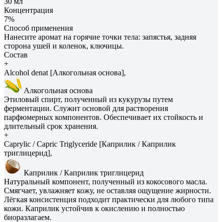
30 мл
Концентрация
7%
Способ применения
Нанесите аромат на горячие точки тела: запястья, задняя
сторона ушей и коленок, ключицы.
Состав
+
Alcohol denat [Алкогольная основа],
Алкогольная основа
Этиловый спирт, полученный из кукурузы путем
ферментации. Служит основой для растворения
парфюмерных компонентов. Обеспечивает их стойкость и
длительный срок хранения.
+
Caprylic / Capric Triglyceride [Каприлик / Каприлик
триглицерид],
Каприлик / Каприлик триглицерид
Натуральный компонент, полученный из кокосового масла.
Смягчает, увлажняет кожу, не оставляя ощущение жирности.
Лёгкая консистенция подходит практически для любого типа
кожи. Каприлик устойчив к окислению и полностью
биоразлагаем.