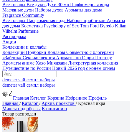
Все товары
Все духи
Духи 30 мл
Парфюмерная вода
Масляные духи
Наборы духов
Ароматы для дома
Fragrance Community
Все товары
Парфюмерная вода
Наборы пробников
Ароматы
для дома
Косметика
Psychology of Sex
Tom Ford
Byredo
Kilian
Vilhelm Parfumerie
Распродажа
Акции
Коллекции и коллабы
Коллекции
Подборки
Коллабы
Совместно с блогерами
«Зайчик»
Секс-коллекция
Ароматы по Гарри Поттеру
Ароматы аниме Хаяо Миядзаки
Литературная коллекция
Путешествие по России
Новый 2026 год с конем-огнем
demeter
чай
семпл
наборы
demeter
чай
семпл
наборы
Главная
Каталог
Корзина
Избранное
Профиль
Главная
/
Каталог
/
Архив проектов
/
Красная икра
Миксы под образы
К описанию
Товар распродан