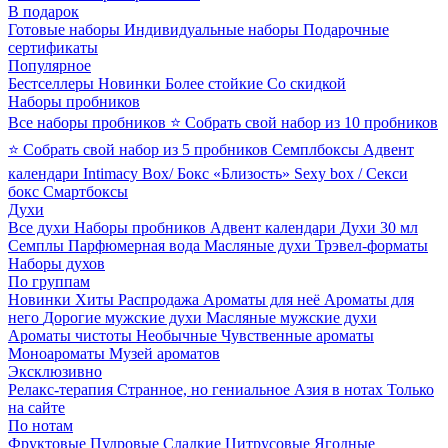
В подарок
Готовые наборы
Индивидуальные наборы
Подарочные
сертификаты
Популярное
Бестселлеры
Новинки
Более стойкие
Со скидкой
Наборы пробников
Все наборы пробников
⭐ Собрать свой набор из 10 пробников
⭐ Собрать свой набор из 5 пробников
Семплбоксы
Адвент
календари
Intimacy Box/ Бокс «Близость»
Sexy box / Секси
бокс
Смартбоксы
Духи
Все духи
Наборы пробников
Адвент календари
Духи 30 мл
Семплы
Парфюмерная вода
Масляные духи
Трэвел-форматы
Наборы духов
По группам
Новинки
Хиты
Распродажа
Ароматы для неё
Ароматы для
него
Дорогие мужские духи
Масляные мужские духи
Ароматы чистоты
Необычные
Чувственные ароматы
Моноароматы
Музей ароматов
Эксклюзивно
Релакс-терапия
Странное, но гениальное
Азия в нотах
Только
на сайте
По нотам
Фруктовые
Пудровые
Сладкие
Цитрусовые
Ягодные