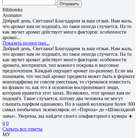
Отправить
Biblioteka
Aromatov
Добрый день, Светлана! Благодарим за ваш отзыв. Нам жаль,
что аромат вам не подошёл, но такое иногда случается. На то
как звучит аромат действует много факторов: особенности
аромат...
Показать полностью...
Добрый день, Светлана! Благодарим за ваш отзыв. Нам жаль,
что аромат вам не подошёл, но такое иногда случается. На то
как звучит аромат действует много факторов: особенности
аромата, восприятия, тип кожного покрова и вкусовые
предпочтения. Каждый ощущает аромат по-разному. Если мы
понимаем, что чистый аромат предмета может быть в формате
монопарфюма не совсем уместным, то стремимся поместить
во флакон то, как его в основном воспринимают люди,
которым нравится этот запах. Возможно, этот аромат вам не
подошёл. Такое случается, потому два человека не могут
слышать парфюм одинаково. Но в нашей коллекции более 300
самых необычных экземпляров: от «Пороха» до «Шоколадной
лавы». Уверены, вы найдете своего ольфакторного кумира ☀️
0
0
Скрыть все ответы
МУ