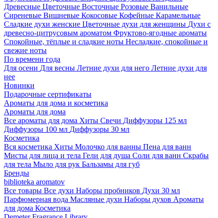
Древесные
Цветочные
Восточные
Розовые
Ванильные
Сиреневые
Вишневые
Кокосовые
Кофейные
Карамельные
Сладкие духи женские
Цветочные духи для женщины
Духи с
древесно-цитрусовым ароматом
Фруктово-ягодные ароматы
Спокойные, тёплые и сладкие ноты
Несладкие, спокойные и
свежие ноты
По времени года
Для осени
Для весны
Летние духи для него
Летние духи для
нее
Новинки
Подарочные сертификаты
Ароматы для дома и косметика
Ароматы для дома
Все ароматы для дома
Хиты
Свечи
Диффузоры 125 мл
Диффузоры 100 мл
Диффузоры 30 мл
Косметика
Вся косметика
Хиты
Молочко для ванны
Пена для ванн
Мисты для лица и тела
Гели для душа
Соли для ванн
Скрабы
для тела
Мыло для рук
Бальзамы для губ
Бренды
biblioteka aromatov
Все товары
Все духи
Наборы пробников
Духи 30 мл
Парфюмерная вода
Масляные духи
Наборы духов
Ароматы
для дома
Косметика
Demeter Fragrance Library