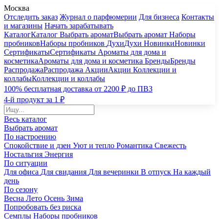
Москва
Отследить заказ
Журнал о парфюмерии
Для бизнеса
Контакты
и магазины
Начать зарабатывать
Каталог
Каталог
Выбрать аромат
Выбрать аромат
Наборы
пробников
Наборы пробников
Духи
Духи
Новинки
Новинки
Сертификаты
Сертификаты
Ароматы для дома и
косметика
Ароматы для дома и косметика
Бренды
Бренды
Распродажа
Распродажа
Акции
Акции
Коллекции и
коллабы
Коллекции и коллабы
100% бесплатная доставка от 2200 ₽ до ПВЗ
4-й продукт за 1 ₽
Весь каталог
Выбрать аромат
По настроению
Спокойствие и дзен
Уют и тепло
Романтика
Свежесть
Ностальгия
Энергия
По ситуации
Для офиса
Для свидания
Для вечеринки
В отпуск
На каждый
день
По сезону
Весна
Лето
Осень
Зима
Попробовать без риска
Семплы
Наборы пробников