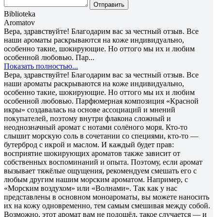
Отправить
Biblioteka
Aromatov
Вера, здравствуйте! Благодарим вас за честный отзыв. Все
наши ароматы раскрываются на коже индивидуально,
особенно такие, шокирующие. Но оттого мы их и любим
особенной любовью. Пар...
Показать полностью...
Вера, здравствуйте! Благодарим вас за честный отзыв. Все
наши ароматы раскрываются на коже индивидуально,
особенно такие, шокирующие. Но оттого мы их и любим
особенной любовью. Парфюмерная композиция «Красной
икры» создавалась на основе ассоциаций и мнений
покупателей, поэтому внутри флакона сложный и
неоднозначный аромат с нотами солёного моря. Кто-то
слышит морскую соль в сочетании со специями, кто-то —
бутерброд с икрой и маслом. И каждый будет прав:
восприятие шокирующих ароматов также зависит от
собственных воспоминаний и опыта. Поэтому, если аромат
вызывает тяжёлые ощущения, рекомендуем смешать его с
любым другим нашим морским ароматом. Например, с
«Морским воздухом» или «Волнами». Так как у нас
представлены в основном моноароматы, вы можете наносить
их на кожу одновременно, тем самым смешивая между собой.
Возможно, этот аромат вам не подошёл, такое случается — и