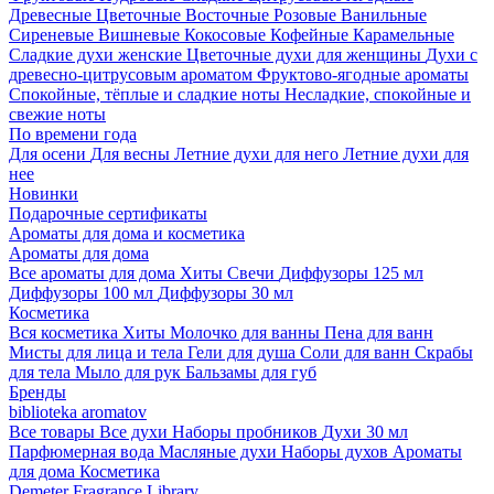
Древесные
Цветочные
Восточные
Розовые
Ванильные
Сиреневые
Вишневые
Кокосовые
Кофейные
Карамельные
Сладкие духи женские
Цветочные духи для женщины
Духи с
древесно-цитрусовым ароматом
Фруктово-ягодные ароматы
Спокойные, тёплые и сладкие ноты
Несладкие, спокойные и
свежие ноты
По времени года
Для осени
Для весны
Летние духи для него
Летние духи для
нее
Новинки
Подарочные сертификаты
Ароматы для дома и косметика
Ароматы для дома
Все ароматы для дома
Хиты
Свечи
Диффузоры 125 мл
Диффузоры 100 мл
Диффузоры 30 мл
Косметика
Вся косметика
Хиты
Молочко для ванны
Пена для ванн
Мисты для лица и тела
Гели для душа
Соли для ванн
Скрабы
для тела
Мыло для рук
Бальзамы для губ
Бренды
biblioteka aromatov
Все товары
Все духи
Наборы пробников
Духи 30 мл
Парфюмерная вода
Масляные духи
Наборы духов
Ароматы
для дома
Косметика
Demeter Fragrance Library