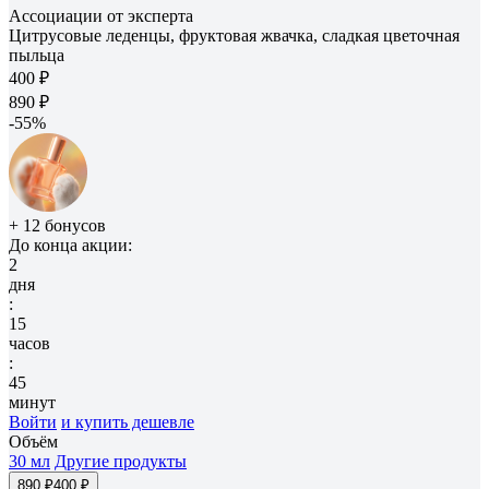
Ассоциации от эксперта
Цитрусовые леденцы, фруктовая жвачка, сладкая цветочная
пыльца
400 ₽
890 ₽
-55%
+ 12 бонусов
До конца акции:
2
дня
:
15
часов
:
45
минут
Войти
и купить дешевле
Объём
30 мл
Другие продукты
890 ₽
400 ₽