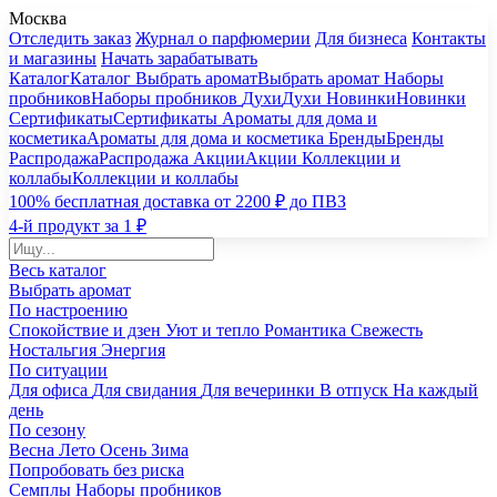
Москва
Отследить заказ
Журнал о парфюмерии
Для бизнеса
Контакты
и магазины
Начать зарабатывать
Каталог
Каталог
Выбрать аромат
Выбрать аромат
Наборы
пробников
Наборы пробников
Духи
Духи
Новинки
Новинки
Сертификаты
Сертификаты
Ароматы для дома и
косметика
Ароматы для дома и косметика
Бренды
Бренды
Распродажа
Распродажа
Акции
Акции
Коллекции и
коллабы
Коллекции и коллабы
100% бесплатная доставка от 2200 ₽ до ПВЗ
4-й продукт за 1 ₽
Весь каталог
Выбрать аромат
По настроению
Спокойствие и дзен
Уют и тепло
Романтика
Свежесть
Ностальгия
Энергия
По ситуации
Для офиса
Для свидания
Для вечеринки
В отпуск
На каждый
день
По сезону
Весна
Лето
Осень
Зима
Попробовать без риска
Семплы
Наборы пробников