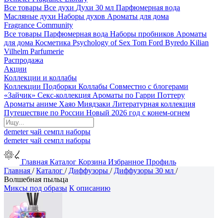
Все товары
Все духи
Духи 30 мл
Парфюмерная вода
Масляные духи
Наборы духов
Ароматы для дома
Fragrance Community
Все товары
Парфюмерная вода
Наборы пробников
Ароматы
для дома
Косметика
Psychology of Sex
Tom Ford
Byredo
Kilian
Vilhelm Parfumerie
Распродажа
Акции
Коллекции и коллабы
Коллекции
Подборки
Коллабы
Совместно с блогерами
«Зайчик»
Секс-коллекция
Ароматы по Гарри Поттеру
Ароматы аниме Хаяо Миядзаки
Литературная коллекция
Путешествие по России
Новый 2026 год с конем-огнем
demeter
чай
семпл
наборы
demeter
чай
семпл
наборы
Главная
Каталог
Корзина
Избранное
Профиль
Главная
/
Каталог
/
Диффузоры
/
Диффузоры 30 мл
/
Волшебная пыльца
Миксы под образы
К описанию