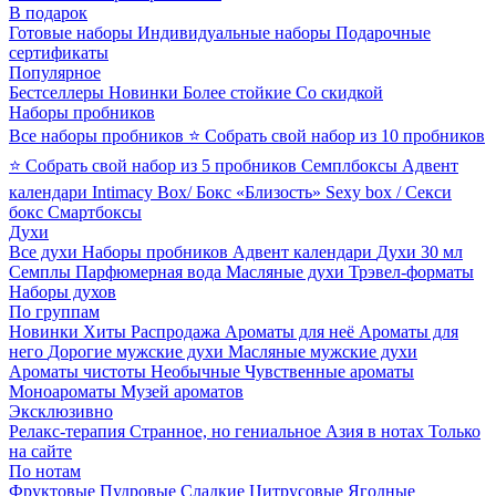
В подарок
Готовые наборы
Индивидуальные наборы
Подарочные
сертификаты
Популярное
Бестселлеры
Новинки
Более стойкие
Со скидкой
Наборы пробников
Все наборы пробников
⭐ Собрать свой набор из 10 пробников
⭐ Собрать свой набор из 5 пробников
Семплбоксы
Адвент
календари
Intimacy Box/ Бокс «Близость»
Sexy box / Секси
бокс
Смартбоксы
Духи
Все духи
Наборы пробников
Адвент календари
Духи 30 мл
Семплы
Парфюмерная вода
Масляные духи
Трэвел-форматы
Наборы духов
По группам
Новинки
Хиты
Распродажа
Ароматы для неё
Ароматы для
него
Дорогие мужские духи
Масляные мужские духи
Ароматы чистоты
Необычные
Чувственные ароматы
Моноароматы
Музей ароматов
Эксклюзивно
Релакс-терапия
Странное, но гениальное
Азия в нотах
Только
на сайте
По нотам
Фруктовые
Пудровые
Сладкие
Цитрусовые
Ягодные