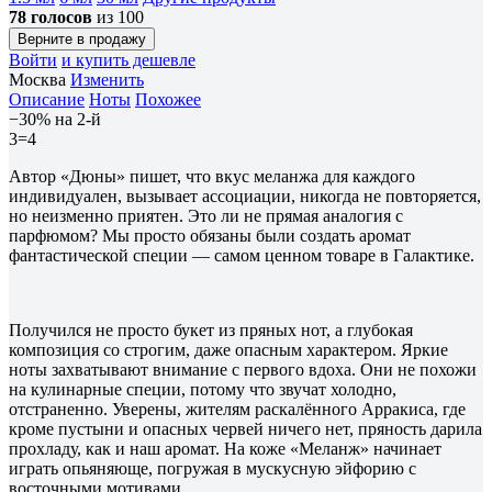
78 голосов
из 100
Верните в продажу
Войти
и купить дешевле
Москва
Изменить
Описание
Ноты
Похожее
−30% на 2-й
3=4
Автор «Дюны» пишет, что вкус меланжа для каждого
индивидуален, вызывает ассоциации, никогда не повторяется,
но неизменно приятен. Это ли не прямая аналогия с
парфюмом? Мы просто обязаны были создать аромат
фантастической специи — самом ценном товаре в Галактике.
Получился не просто букет из пряных нот, а глубокая
композиция со строгим, даже опасным характером. Яркие
ноты захватывают внимание с первого вдоха. Они не похожи
на кулинарные специи, потому что звучат холодно,
отстраненно. Уверены, жителям раскалённого Арракиса, где
кроме пустыни и опасных червей ничего нет, пряность дарила
прохладу, как и наш аромат. На коже «Меланж» начинает
играть опьяняюще, погружая в мускусную эйфорию с
восточными мотивами.