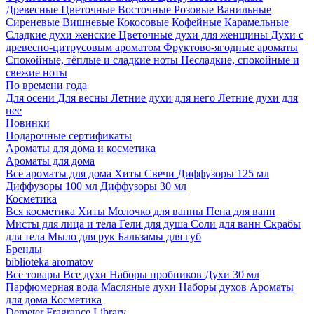
Древесные
Цветочные
Восточные
Розовые
Ванильные
Сиреневые
Вишневые
Кокосовые
Кофейные
Карамельные
Сладкие духи женские
Цветочные духи для женщины
Духи с
древесно-цитрусовым ароматом
Фруктово-ягодные ароматы
Спокойные, тёплые и сладкие ноты
Несладкие, спокойные и
свежие ноты
По времени года
Для осени
Для весны
Летние духи для него
Летние духи для
нее
Новинки
Подарочные сертификаты
Ароматы для дома и косметика
Ароматы для дома
Все ароматы для дома
Хиты
Свечи
Диффузоры 125 мл
Диффузоры 100 мл
Диффузоры 30 мл
Косметика
Вся косметика
Хиты
Молочко для ванны
Пена для ванн
Мисты для лица и тела
Гели для душа
Соли для ванн
Скрабы
для тела
Мыло для рук
Бальзамы для губ
Бренды
biblioteka aromatov
Все товары
Все духи
Наборы пробников
Духи 30 мл
Парфюмерная вода
Масляные духи
Наборы духов
Ароматы
для дома
Косметика
Demeter Fragrance Library