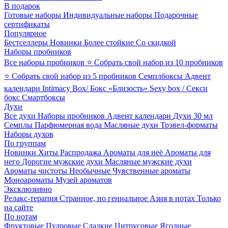
В подарок
Готовые наборы
Индивидуальные наборы
Подарочные
сертификаты
Популярное
Бестселлеры
Новинки
Более стойкие
Со скидкой
Наборы пробников
Все наборы пробников
⭐ Собрать свой набор из 10 пробников
⭐ Собрать свой набор из 5 пробников
Семплбоксы
Адвент
календари
Intimacy Box/ Бокс «Близость»
Sexy box / Секси
бокс
Смартбоксы
Духи
Все духи
Наборы пробников
Адвент календари
Духи 30 мл
Семплы
Парфюмерная вода
Масляные духи
Трэвел-форматы
Наборы духов
По группам
Новинки
Хиты
Распродажа
Ароматы для неё
Ароматы для
него
Дорогие мужские духи
Масляные мужские духи
Ароматы чистоты
Необычные
Чувственные ароматы
Моноароматы
Музей ароматов
Эксклюзивно
Релакс-терапия
Странное, но гениальное
Азия в нотах
Только
на сайте
По нотам
Фруктовые
Пудровые
Сладкие
Цитрусовые
Ягодные