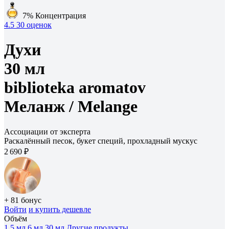
7%
Концентрация
4.5
30 оценок
Духи
30 мл
biblioteka aromatov
Меланж /
Melange
Ассоциации от эксперта
Раскалённый песок, букет специй, прохладный мускус
2 690 ₽
+ 81 бонус
Войти
и купить дешевле
Объём
1.5 мл
6 мл
30 мл
Другие продукты