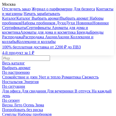
Москва
Отследить заказ
Журнал о парфюмерии
Для бизнеса
Контакты
и магазины
Начать зарабатывать
Каталог
Каталог
Выбрать аромат
Выбрать аромат
Наборы
пробников
Наборы пробников
Духи
Духи
Новинки
Новинки
Сертификаты
Сертификаты
Ароматы для дома и
косметика
Ароматы для дома и косметика
Бренды
Бренды
Распродажа
Распродажа
Акции
Акции
Коллекции и
коллабы
Коллекции и коллабы
100% бесплатная доставка от 2200 ₽ до ПВЗ
4-й продукт за 1 ₽
Весь каталог
Выбрать аромат
По настроению
Спокойствие и дзен
Уют и тепло
Романтика
Свежесть
Ностальгия
Энергия
По ситуации
Для офиса
Для свидания
Для вечеринки
В отпуск
На каждый
день
По сезону
Весна
Лето
Осень
Зима
Попробовать без риска
Семплы
Наборы пробников