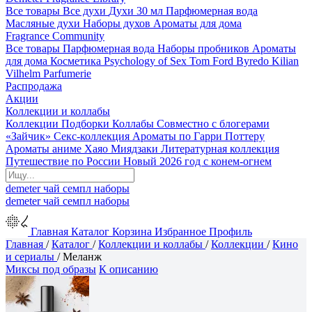
Все товары
Все духи
Духи 30 мл
Парфюмерная вода
Масляные духи
Наборы духов
Ароматы для дома
Fragrance Community
Все товары
Парфюмерная вода
Наборы пробников
Ароматы
для дома
Косметика
Psychology of Sex
Tom Ford
Byredo
Kilian
Vilhelm Parfumerie
Распродажа
Акции
Коллекции и коллабы
Коллекции
Подборки
Коллабы
Совместно с блогерами
«Зайчик»
Секс-коллекция
Ароматы по Гарри Поттеру
Ароматы аниме Хаяо Миядзаки
Литературная коллекция
Путешествие по России
Новый 2026 год с конем-огнем
demeter
чай
семпл
наборы
demeter
чай
семпл
наборы
Главная
Каталог
Корзина
Избранное
Профиль
Главная
/
Каталог
/
Коллекции и коллабы
/
Коллекции
/
Кино
и сериалы
/
Меланж
Миксы под образы
К описанию