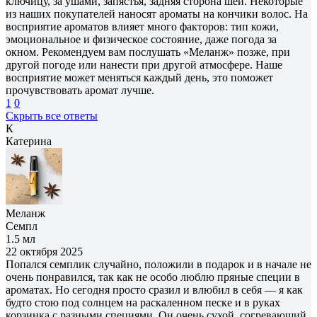
ключицу, за ушами, запястья, задняя сторона шеи. Некоторые
из наших покупателей наносят ароматы на кончики волос. На
восприятие ароматов влияет много факторов: тип кожи,
эмоциональное и физическое состояние, даже погода за
окном. Рекомендуем вам послушать «Меланж» позже, при
другой погоде или нанести при другой атмосфере. Наше
восприятие может меняться каждый день, это поможет
прочувствовать аромат лучше.
1
0
Скрыть все ответы
К
Катерина
Меланж
Семпл
1.5 мл
22 октября 2025
Попался семплик случайно, положили в подарок и в начале не
очень понравился, так как не особо люблю пряные специи в
ароматах. Но сегодня просто сразил и влюбил в себя — я как
будто стою под солнцем на раскаленном песке и в руках
корзинка с разными специями. Он очень сухой, согревающий