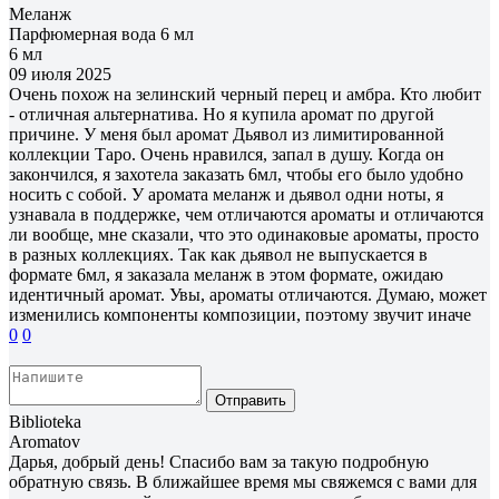
Меланж
Парфюмерная вода 6 мл
6 мл
09 июля 2025
Очень похож на зелинский черный перец и амбра. Кто любит
- отличная альтернатива. Но я купила аромат по другой
причине. У меня был аромат Дьявол из лимитированной
коллекции Таро. Очень нравился, запал в душу. Когда он
закончился, я захотела заказать 6мл, чтобы его было удобно
носить с собой. У аромата меланж и дьявол одни ноты, я
узнавала в поддержке, чем отличаются ароматы и отличаются
ли вообще, мне сказали, что это одинаковые ароматы, просто
в разных коллекциях. Так как дьявол не выпускается в
формате 6мл, я заказала меланж в этом формате, ожидаю
идентичный аромат. Увы, ароматы отличаются. Думаю, может
изменились компоненты композиции, поэтому звучит иначе
0
0
Отправить
Biblioteka
Aromatov
Дарья, добрый день! Спасибо вам за такую подробную
обратную связь. В ближайшее время мы свяжемся с вами для