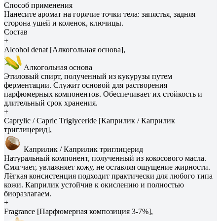
Способ применения
Нанесите аромат на горячие точки тела: запястья, задняя
сторона ушей и коленок, ключицы.
Состав
+
Alcohol denat [Алкогольная основа],
Алкогольная основа
Этиловый спирт, полученный из кукурузы путем
ферментации. Служит основой для растворения
парфюмерных компонентов. Обеспечивает их стойкость и
длительный срок хранения.
+
Caprylic / Capric Triglyceride [Каприлик / Каприлик
триглицерид],
Каприлик / Каприлик триглицерид
Натуральный компонент, полученный из кокосового масла.
Смягчает, увлажняет кожу, не оставляя ощущение жирности.
Лёгкая консистенция подходит практически для любого типа
кожи. Каприлик устойчив к окислению и полностью
биоразлагаем.
+
Fragrance [Парфюмерная композиция 3-7%],