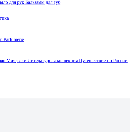
ыло для рук
Бальзамы для губ
тика
m Parfumerie
аяо Миядзаки
Литературная коллекция
Путешествие по России