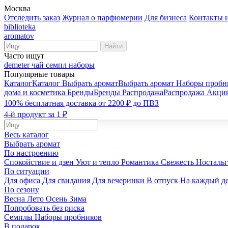
Москва
Отследить заказ
Журнал о парфюмерии
Для бизнеса
Контакты 
biblioteka
aromatov
Найти
Часто ищут
demeter
чай
семпл
наборы
Популярные товары
Каталог
Каталог
Выбрать аромат
Выбрать аромат
Наборы пробн
дома и косметика
Бренды
Бренды
Распродажа
Распродажа
Акци
100% бесплатная доставка от 2200 ₽ до ПВЗ
4-й продукт за 1 ₽
Весь каталог
Выбрать аромат
По настроению
Спокойствие и дзен
Уют и тепло
Романтика
Свежесть
Носталь
По ситуации
Для офиса
Для свидания
Для вечеринки
В отпуск
На каждый д
По сезону
Весна
Лето
Осень
Зима
Попробовать без риска
Семплы
Наборы пробников
В подарок