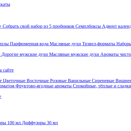
икаты
⭐ Собрать свой набор из 5 пробников
Семплбоксы
Адвент кален
мплы
Парфюмерная вода
Масляные духи
Трэвел-форматы
Наборы
о
Дорогие мужские духи
Масляные мужские духи
Ароматы чист
а сайте
е
Цветочные
Восточные
Розовые
Ванильные
Сиреневые
Вишне
роматом
Фруктово-ягодные ароматы
Спокойные, тёплые и сладк
е
ры 100 мл
Диффузоры 30 мл