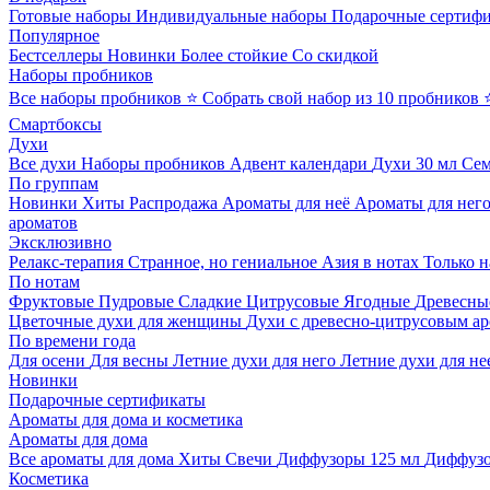
Готовые наборы
Индивидуальные наборы
Подарочные сертиф
Популярное
Бестселлеры
Новинки
Более стойкие
Со скидкой
Наборы пробников
Все наборы пробников
⭐ Собрать свой набор из 10 пробников
Смартбоксы
Духи
Все духи
Наборы пробников
Адвент календари
Духи 30 мл
Се
По группам
Новинки
Хиты
Распродажа
Ароматы для неё
Ароматы для нег
ароматов
Эксклюзивно
Релакс-терапия
Странное, но гениальное
Азия в нотах
Только н
По нотам
Фруктовые
Пудровые
Сладкие
Цитрусовые
Ягодные
Древесны
Цветочные духи для женщины
Духи с древесно-цитрусовым а
По времени года
Для осени
Для весны
Летние духи для него
Летние духи для не
Новинки
Подарочные сертификаты
Ароматы для дома и косметика
Ароматы для дома
Все ароматы для дома
Хиты
Свечи
Диффузоры 125 мл
Диффузо
Косметика