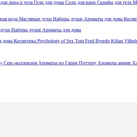
для лица и тела
Гели для душа
Соли для ванн
Скрабы для тела
М
ная вода
Масляные духи
Наборы духов
Ароматы для дома
Косме
 духи
Наборы духов
Ароматы для дома
я дома
Косметика
Psychology of Sex
Tom Ford
Byredo
Kilian
Vilhel
»
Секс-коллекция
Ароматы по Гарри Поттеру
Ароматы аниме Х