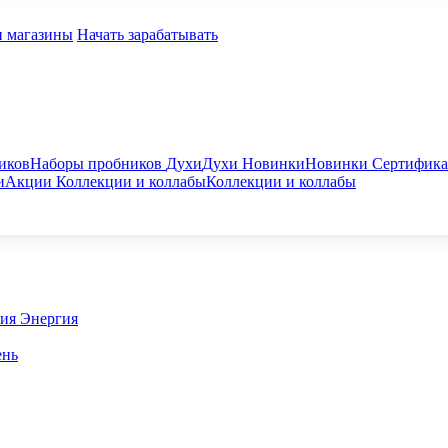
и магазины
Начать зарабатывать
иков
Наборы пробников
Духи
Духи
Новинки
Новинки
Сертифик
и
Акции
Коллекции и коллабы
Коллекции и коллабы
гия
Энергия
ень