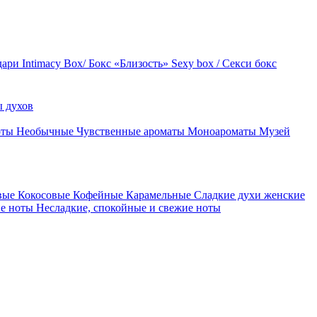
дари
Intimacy Box/ Бокс «Близость»
Sexy box / Секси бокс
 духов
оты
Необычные
Чувственные ароматы
Моноароматы
Музей
вые
Кокосовые
Кофейные
Карамельные
Сладкие духи женские
ие ноты
Несладкие, спокойные и свежие ноты