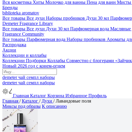
Вся косметика
Хиты
Молочко для ванны
Пена для ванн
Мисты 
Бренды
biblioteka aromatov
Все товары
Все духи
Наборы пробников
Духи 30 мл
Парфюмер
Demeter Fragrance Library
Все товары
Все духи
Духи 30 мл
Парфюмерная вода
Масляные
Fragrance Community
Все товары
Парфюмерная вода
Наборы пробников
Ароматы дл
Распродажа
Акции
Коллекции и коллабы
Коллекции
Подборки
Коллабы
Совместно с блогерами
«Зайчик
Новый 2026 год с конем-огнем
demeter
чай
семпл
наборы
demeter
чай
семпл
наборы
Главная
Каталог
Корзина
Избранное
Профиль
Главная
/
Каталог
/
Духи
/
Лавандовые поля
Миксы под образы
К описанию