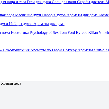
для лица и тела
Гели для душа
Соли для ванн
Скрабы для тела
М
ная вода
Масляные духи
Наборы духов
Ароматы для дома
Косме
 духи
Наборы духов
Ароматы для дома
я дома
Косметика
Psychology of Sex
Tom Ford
Byredo
Kilian
Vilhel
»
Секс-коллекция
Ароматы по Гарри Поттеру
Ароматы аниме Х
/
Хозяин леса