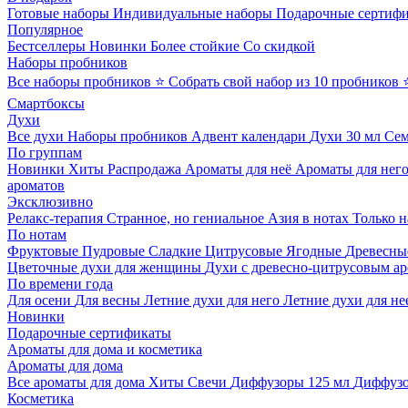
Готовые наборы
Индивидуальные наборы
Подарочные сертиф
Популярное
Бестселлеры
Новинки
Более стойкие
Со скидкой
Наборы пробников
Все наборы пробников
⭐ Собрать свой набор из 10 пробников
Смартбоксы
Духи
Все духи
Наборы пробников
Адвент календари
Духи 30 мл
Се
По группам
Новинки
Хиты
Распродажа
Ароматы для неё
Ароматы для нег
ароматов
Эксклюзивно
Релакс-терапия
Странное, но гениальное
Азия в нотах
Только н
По нотам
Фруктовые
Пудровые
Сладкие
Цитрусовые
Ягодные
Древесны
Цветочные духи для женщины
Духи с древесно-цитрусовым а
По времени года
Для осени
Для весны
Летние духи для него
Летние духи для не
Новинки
Подарочные сертификаты
Ароматы для дома и косметика
Ароматы для дома
Все ароматы для дома
Хиты
Свечи
Диффузоры 125 мл
Диффузо
Косметика