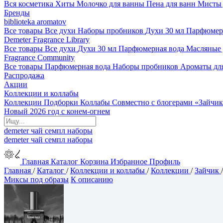
Вся косметика
Хиты
Молочко для ванны
Пена для ванн
Мисты 
Бренды
biblioteka aromatov
Все товары
Все духи
Наборы пробников
Духи 30 мл
Парфюмер
Demeter Fragrance Library
Все товары
Все духи
Духи 30 мл
Парфюмерная вода
Масляные
Fragrance Community
Все товары
Парфюмерная вода
Наборы пробников
Ароматы дл
Распродажа
Акции
Коллекции и коллабы
Коллекции
Подборки
Коллабы
Совместно с блогерами
«Зайчик
Новый 2026 год с конем-огнем
demeter
чай
семпл
наборы
demeter
чай
семпл
наборы
Главная
Каталог
Корзина
Избранное
Профиль
Главная
/
Каталог
/
Коллекции и коллабы
/
Коллекции
/
Зайчик
Миксы под образы
К описанию