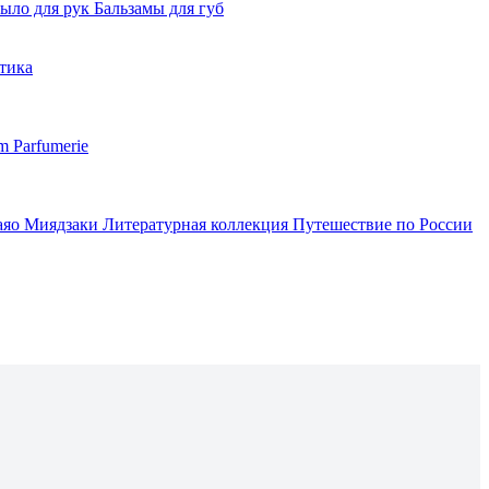
ыло для рук
Бальзамы для губ
тика
m Parfumerie
аяо Миядзаки
Литературная коллекция
Путешествие по России