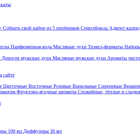
икаты
⭐ Собрать свой набор из 5 пробников
Семплбоксы
Адвент кален
мплы
Парфюмерная вода
Масляные духи
Трэвел-форматы
Наборы
о
Дорогие мужские духи
Масляные мужские духи
Ароматы чист
а сайте
е
Цветочные
Восточные
Розовые
Ванильные
Сиреневые
Вишне
роматом
Фруктово-ягодные ароматы
Спокойные, тёплые и сладк
е
ры 100 мл
Диффузоры 30 мл