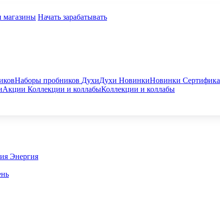
и магазины
Начать зарабатывать
иков
Наборы пробников
Духи
Духи
Новинки
Новинки
Сертифик
и
Акции
Коллекции и коллабы
Коллекции и коллабы
гия
Энергия
ень