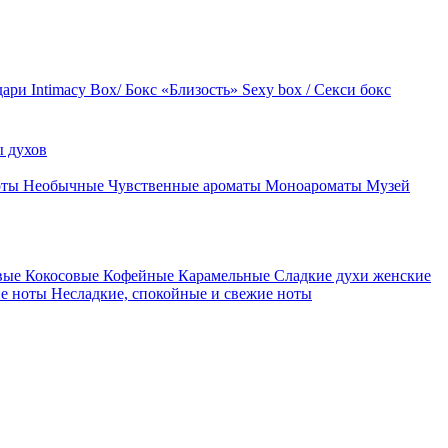
дари
Intimacy Box/ Бокс «Близость»
Sexy box / Секси бокс
 духов
оты
Необычные
Чувственные ароматы
Моноароматы
Музей
вые
Кокосовые
Кофейные
Карамельные
Сладкие духи женские
ие ноты
Несладкие, спокойные и свежие ноты