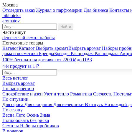
Москва
Отследить заказ
Журнал о парфюмерии
Для бизнеса
Контакты 
biblioteka
aromatov
Найти
Часто ищут
demeter
чай
семпл
наборы
Популярные товары
Каталог
Каталог
Выбрать аромат
Выбрать аромат
Наборы пробн
дома и косметика
Бренды
Бренды
Распродажа
Распродажа
Акци
100% бесплатная доставка от 2200 ₽ до ПВЗ
4-й продукт за 1 ₽
Весь каталог
Выбрать аромат
По настроению
Спокойствие и дзен
Уют и тепло
Романтика
Свежесть
Носталь
По ситуации
Для офиса
Для свидания
Для вечеринки
В отпуск
На каждый д
По сезону
Весна
Лето
Осень
Зима
Попробовать без риска
Семплы
Наборы пробников
В подарок