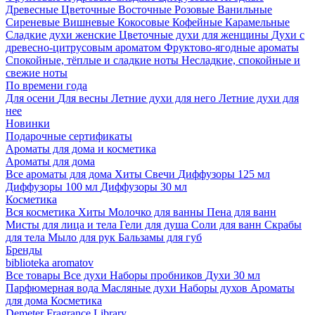
Древесные
Цветочные
Восточные
Розовые
Ванильные
Сиреневые
Вишневые
Кокосовые
Кофейные
Карамельные
Сладкие духи женские
Цветочные духи для женщины
Духи с
древесно-цитрусовым ароматом
Фруктово-ягодные ароматы
Спокойные, тёплые и сладкие ноты
Несладкие, спокойные и
свежие ноты
По времени года
Для осени
Для весны
Летние духи для него
Летние духи для
нее
Новинки
Подарочные сертификаты
Ароматы для дома и косметика
Ароматы для дома
Все ароматы для дома
Хиты
Свечи
Диффузоры 125 мл
Диффузоры 100 мл
Диффузоры 30 мл
Косметика
Вся косметика
Хиты
Молочко для ванны
Пена для ванн
Мисты для лица и тела
Гели для душа
Соли для ванн
Скрабы
для тела
Мыло для рук
Бальзамы для губ
Бренды
biblioteka aromatov
Все товары
Все духи
Наборы пробников
Духи 30 мл
Парфюмерная вода
Масляные духи
Наборы духов
Ароматы
для дома
Косметика
Demeter Fragrance Library