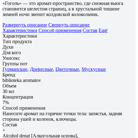
«Гоголь» — это аромат-пространство, где снежная вьюга
становится шелестом страниц, а в хрустальной тишине
зимней ночи звенит колдовской колокольчик.
Развернуть описание
Свернуть описание
Характеристики
Способ применения
Состав
Ещё
Характеристики
Тип продукта
Духи
Для кого
Унисекс
Группы нот
Гурманские
,
Древесные
,
Цветочные
,
Мускусные
Бренд
biblioteka aromatov
Объем
30 мл
Концентрация
7%
Способ применения
Нанесите аромат на горячие точки тела: запястья, задняя
сторона ушей и коленок, ключицы.
Состав
+
Alcohol denat [Алкогольная основа],