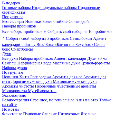
В подарок
Готовые наборы
Индивидуальные наборы
Подарочные
сертификаты
Популярное
Бестселлеры
Новинки
Более стойкие
Со скидкой
Наборы пробников
Все наборы пробников
⭐ Собрать свой набор из 10 пробников
⭐ Собрать свой набор из 5 пробников
Семплбоксы
Адвент
календари
Intimacy Box/ Бокс «Близость»
Sexy box / Секси
бокс
Смартбоксы
Духи
Все духи
Наборы пробников
Адвент календари
Духи 30 мл
Семплы
Парфюмерная вода
Масляные духи
Трэвел-форматы
Наборы духов
По группам
Новинки
Хиты
Распродажа
Ароматы для неё
Ароматы для
него
Дорогие мужские духи
Масляные мужские духи
Ароматы чистоты
Необычные
Чувственные ароматы
Моноароматы
Музей ароматов
Эксклюзивно
Релакс-терапия
Странное, но гениальное
Азия в нотах
Только
на сайте
По нотам
Фруктовые
Пудровые
Сладкие
Цитрусовые
Ягодные