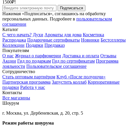
1500₽!
Подписаться
Нажимая «Подписаться», соглашаюсь на обработку
персональных данных. Подробнее в
пользовательском
соглашении
Каталог
С чего начать?
Духи
Ароматы для дома
Косметика
Распродажа
Подарочные сертификаты
Новинки
Бестселлеры
Коллекции
Подарки
Предзаказ
Покупателям
О нас
Журнал о парфюмерии
Доставка и оплата
Отзывы
Акции
Гид по подаркам
Гид по сертификатам
Программа
лояльности
Пользовательское соглашение
Сотрудничество
Стать оптовым партнёром
Клуб «После полуночи»
Партнерская программа
Запустить коллаб
Корпоративные
подарки
Работа у нас
Контакты
Все магазины
Шоурум
г. Москва, ул. Дербеневская, д. 20, стр. 5
Режим работы шоурума