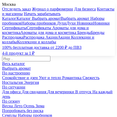
Москва
Отследить заказ
Журнал о парфюмерии
Для бизнеса
Контакты
и магазины
Начать зарабатывать
Каталог
Каталог
Выбрать аромат
Выбрать аромат
Наборы
пробников
Наборы пробников
Духи
Духи
Новинки
Новинки
Сертификаты
Сертификаты
Ароматы для дома и
косметика
Ароматы для дома и косметика
Бренды
Бренды
Распродажа
Распродажа
Акции
Акции
Коллекции и
коллабы
Коллекции и коллабы
100% бесплатная доставка от 2200 ₽ до ПВЗ
4-й продукт за 1 ₽
Весь каталог
Выбрать аромат
По настроению
Спокойствие и дзен
Уют и тепло
Романтика
Свежесть
Ностальгия
Энергия
По ситуации
Для офиса
Для свидания
Для вечеринки
В отпуск
На каждый
день
По сезону
Весна
Лето
Осень
Зима
Попробовать без риска
Семплы
Наборы пробников