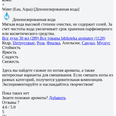
+
Water (Eau, Aqua) [Деионизированная вода]
Деионизированная вода
Мягкая вода высокой степени очистки, не содержит солей. За
счет чистоты вода увеличивает срок хранения парфюмерного
или косметического средства.
Все духи 30 мл (289)
Все товары biblioteka aromatov (1128)
Кедр,
Цитрусовые
,
Роза
,
Фиалка
, Апельсин,
Сандал
,
Мускус
Стойкость
Яркость
Сладость
Свежесть
Здесь вы найдете схожие по нотам ароматы, а также
интересные варианты для смешивания. Если смешать ноты из
разных категорий, получится удивительная композиция.
Экспериментируйте и наслаждайтесь творчеством!
Пока таких нет
Знаете похожие ароматы?
Добавить
Отзывы
7
4.6
/ 5.0
5