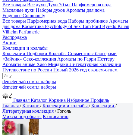
Все товары
Все духи
Духи 30 мл
Парфюмерная вода
Масляные духи
Наборы духов
Ароматы для дома
Fragrance Community
Все товары
Парфюмерная вода
Наборы пробников
Ароматы
для дома
Косметика
Psychology of Sex
Tom Ford
Byredo
Kilian
Vilhelm Parfumerie
Распродажа
Акции
Коллекции и коллабы
Коллекции
Подборки
Коллабы
Совместно с блогерами
«Зайчик»
Секс-коллекция
Ароматы по Гарри Поттеру
Ароматы аниме Хаяо Миядзаки
Литературная коллекция
Путешествие по России
Новый 2026 год с конем-огнем
demeter
чай
семпл
наборы
demeter
чай
семпл
наборы
Главная
Каталог
Корзина
Избранное
Профиль
Главная
/
Каталог
/
Коллекции и коллабы
/
Коллекции
/
Литературная коллекция
/
Гоголь
Миксы под образы
К описанию