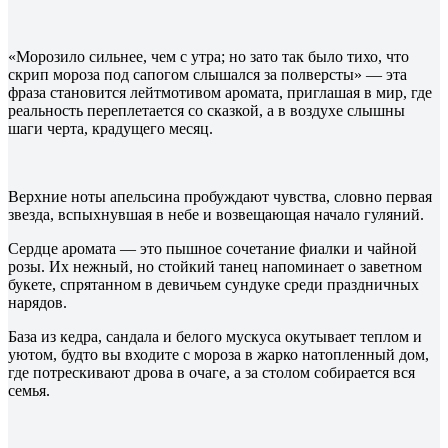
«Морозило сильнее, чем с утра; но зато так было тихо, что
скрип мороза под сапогом слышался за полверсты» — эта
фраза становится лейтмотивом аромата, приглашая в мир, где
реальность переплетается со сказкой, а в воздухе слышны
шаги черта, крадущего месяц.
Верхние ноты апельсина пробуждают чувства, словно первая
звезда, вспыхнувшая в небе и возвещающая начало гуляний.
Сердце аромата — это пышное сочетание фиалки и чайной
розы. Их нежный, но стойкий танец напоминает о заветном
букете, спрятанном в девичьем сундуке среди праздничных
нарядов.
База из кедра, сандала и белого мускуса окутывает теплом и
уютом, будто вы входите с мороза в жарко натопленный дом,
где потрескивают дрова в очаге, а за столом собирается вся
семья.