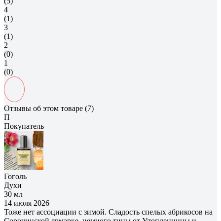
(5)
4
(1)
3
(1)
2
(0)
1
(0)
Отзывы об этом товаре (7)
П
Покупатель
Гоголь
Духи
30 мл
14 июля 2026
Тоже нет ассоциации с зимой. Сладость спелых абрикосов на
Сорочинской ярмарке, немного тины от Утопленницы и