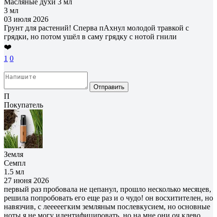
Масляные духи 3 мл
3 мл
03 июля 2026
Грунт для растений! Сперва пАхнул молодой травкой с
грядки, но потом ушёл в саму грядку с нотой гнили
❤️
1
0
Отправить
П
Покупатель
Земля
Семпл
1.5 мл
27 июня 2026
первый раз пробовала не цепанул, прошло несколько месяцев,
решила попробовать его еще раз и о чудо! он восхитителен, но
навязчив, с лееееегким земляным послевкусием, но основные
ноты я не могу идентифицировать, но на мне они оч клево