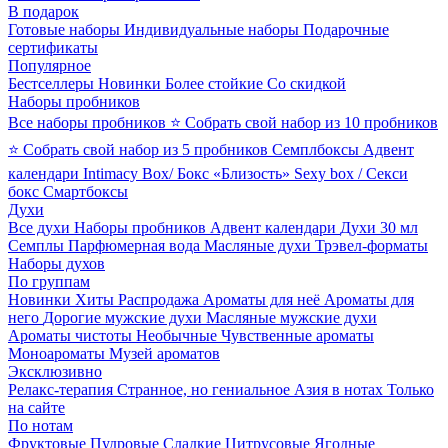
В подарок
Готовые наборы
Индивидуальные наборы
Подарочные
сертификаты
Популярное
Бестселлеры
Новинки
Более стойкие
Со скидкой
Наборы пробников
Все наборы пробников
⭐ Собрать свой набор из 10 пробников
⭐ Собрать свой набор из 5 пробников
Семплбоксы
Адвент
календари
Intimacy Box/ Бокс «Близость»
Sexy box / Секси
бокс
Смартбоксы
Духи
Все духи
Наборы пробников
Адвент календари
Духи 30 мл
Семплы
Парфюмерная вода
Масляные духи
Трэвел-форматы
Наборы духов
По группам
Новинки
Хиты
Распродажа
Ароматы для неё
Ароматы для
него
Дорогие мужские духи
Масляные мужские духи
Ароматы чистоты
Необычные
Чувственные ароматы
Моноароматы
Музей ароматов
Эксклюзивно
Релакс-терапия
Странное, но гениальное
Азия в нотах
Только
на сайте
По нотам
Фруктовые
Пудровые
Сладкие
Цитрусовые
Ягодные