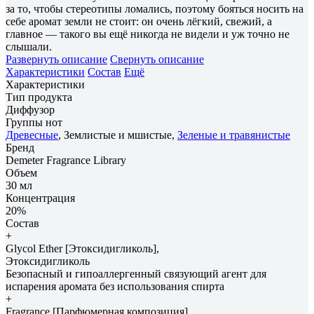
за то, чтобы стереотипы ломались, поэтому бояться носить на
себе аромат земли не стоит: он очень лёгкий, свежий, а
главное — такого вы ещё никогда не видели и уж точно не
слышали.
Развернуть описание
Свернуть описание
Характеристики
Состав
Ещё
Характеристики
Тип продукта
Диффузор
Группы нот
Древесные
, Землистые и мшистые,
Зеленые и травянистые
Бренд
Demeter Fragrance Library
Объем
30 мл
Концентрация
20%
Состав
+
Glycol Ether [Этоксидигликоль],
Этоксидигликоль
Безопасный и гипоаллергенный связующий агент для
испарения аромата без использования спирта
+
Fragrance [Парфюмерная композиция]