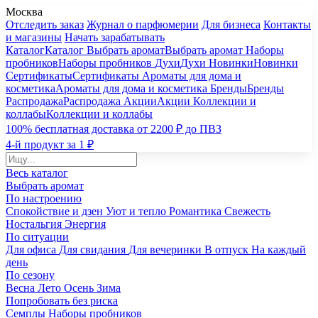
Москва
Отследить заказ
Журнал о парфюмерии
Для бизнеса
Контакты
и магазины
Начать зарабатывать
Каталог
Каталог
Выбрать аромат
Выбрать аромат
Наборы
пробников
Наборы пробников
Духи
Духи
Новинки
Новинки
Сертификаты
Сертификаты
Ароматы для дома и
косметика
Ароматы для дома и косметика
Бренды
Бренды
Распродажа
Распродажа
Акции
Акции
Коллекции и
коллабы
Коллекции и коллабы
100% бесплатная доставка от 2200 ₽ до ПВЗ
4-й продукт за 1 ₽
Весь каталог
Выбрать аромат
По настроению
Спокойствие и дзен
Уют и тепло
Романтика
Свежесть
Ностальгия
Энергия
По ситуации
Для офиса
Для свидания
Для вечеринки
В отпуск
На каждый
день
По сезону
Весна
Лето
Осень
Зима
Попробовать без риска
Семплы
Наборы пробников