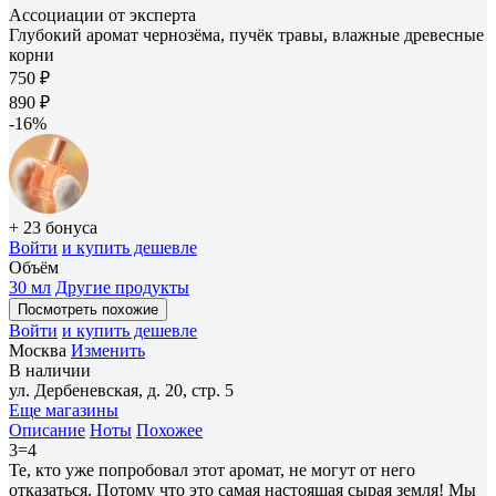
Ассоциации от эксперта
Глубокий аромат чернозёма, пучёк травы, влажные древесные
корни
750 ₽
890 ₽
-16%
+ 23 бонуса
Войти
и купить дешевле
Объём
30 мл
Другие продукты
Посмотреть похожие
Войти
и купить дешевле
Москва
Изменить
В наличии
ул. Дербеневская, д. 20, стр. 5
Еще магазины
Описание
Ноты
Похожее
3=4
Те, кто уже попробовал этот аромат, не могут от него
отказаться. Потому что это самая настоящая сырая земля! Мы