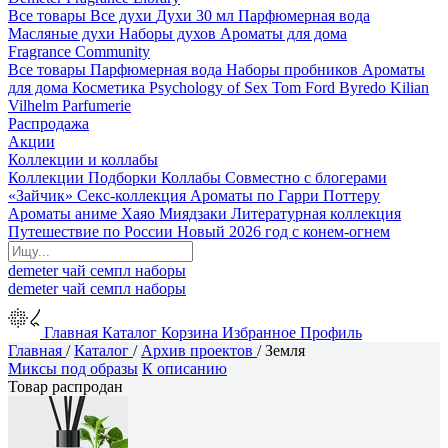
Все товары
Все духи
Духи 30 мл
Парфюмерная вода
Масляные духи
Наборы духов
Ароматы для дома
Fragrance Community
Все товары
Парфюмерная вода
Наборы пробников
Ароматы
для дома
Косметика
Psychology of Sex
Tom Ford
Byredo
Kilian
Vilhelm Parfumerie
Распродажа
Акции
Коллекции и коллабы
Коллекции
Подборки
Коллабы
Совместно с блогерами
«Зайчик»
Секс-коллекция
Ароматы по Гарри Поттеру
Ароматы аниме Хаяо Миядзаки
Литературная коллекция
Путешествие по России
Новый 2026 год с конем-огнем
demeter
чай
семпл
наборы
demeter
чай
семпл
наборы
Главная
Каталог
Корзина
Избранное
Профиль
Главная
/
Каталог
/
Архив проектов
/
Земля
Миксы под образы
К описанию
Товар распродан