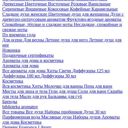
Древесные
Цветочные
Восточные
Розовые
Ванильные
Сиреневые
Вишневые
Кокосовые
Кофейные
Карамельные
Сладкие духи женские
Цветочные духи для женщины
Духи с
древесно-цитрусовым ароматом
Фруктово-ягодные ароматы
Спокойные, тёплые и сладкие ноты
Несладкие, спокойные и
свежие ноты
По времени года
Для осени
Для весны
Летние духи для него
Летние духи для
нее
Новинки
Подарочные сертификаты
Ароматы для дома и косметика
Ароматы для дома
Все ароматы для дома
Хиты
Свечи
Диффузоры 125 мл
Диффузоры 100 мл
Диффузоры 30 мл
Косметика
Вся косметика
Хиты
Молочко для ванны
Пена для ванн
Мисты для лица и тела
Гели для душа
Соли для ванн
Скрабы
для тела
Мыло для рук
Бальзамы для губ
Бренды
biblioteka aromatov
Все товары
Все духи
Наборы пробников
Духи 30 мл
Парфюмерная вода
Масляные духи
Наборы духов
Ароматы
для дома
Косметика
Demeter Fragrance Library