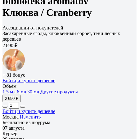
biblioteka aromatov
Клюква /
Cranberry
Ассоциации от покупателей
Засахаренные ягоды, клюквенный сорбет, тени лесных
деревьев
2 690 ₽
+ 81 бонус
Войти
и купить дешевле
Объём
1.5 мл
6 мл
30 мл
Другие продукты
2 690 ₽
Войти
и купить дешевле
Москва
Изменить
Бесплатно из шоурума
07 августа
Курьер