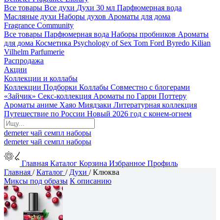
Все товары
Все духи
Духи 30 мл
Парфюмерная вода
Масляные духи
Наборы духов
Ароматы для дома
Fragrance Community
Все товары
Парфюмерная вода
Наборы пробников
Ароматы
для дома
Косметика
Psychology of Sex
Tom Ford
Byredo
Kilian
Vilhelm Parfumerie
Распродажа
Акции
Коллекции и коллабы
Коллекции
Подборки
Коллабы
Совместно с блогерами
«Зайчик»
Секс-коллекция
Ароматы по Гарри Поттеру
Ароматы аниме Хаяо Миядзаки
Литературная коллекция
Путешествие по России
Новый 2026 год с конем-огнем
demeter
чай
семпл
наборы
demeter
чай
семпл
наборы
Главная
Каталог
Корзина
Избранное
Профиль
Главная
/
Каталог
/
Духи
/
Клюква
Миксы под образы
К описанию