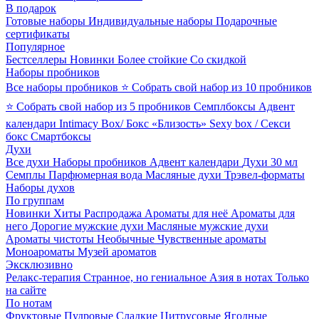
В подарок
Готовые наборы
Индивидуальные наборы
Подарочные
сертификаты
Популярное
Бестселлеры
Новинки
Более стойкие
Со скидкой
Наборы пробников
Все наборы пробников
⭐ Собрать свой набор из 10 пробников
⭐ Собрать свой набор из 5 пробников
Семплбоксы
Адвент
календари
Intimacy Box/ Бокс «Близость»
Sexy box / Секси
бокс
Смартбоксы
Духи
Все духи
Наборы пробников
Адвент календари
Духи 30 мл
Семплы
Парфюмерная вода
Масляные духи
Трэвел-форматы
Наборы духов
По группам
Новинки
Хиты
Распродажа
Ароматы для неё
Ароматы для
него
Дорогие мужские духи
Масляные мужские духи
Ароматы чистоты
Необычные
Чувственные ароматы
Моноароматы
Музей ароматов
Эксклюзивно
Релакс-терапия
Странное, но гениальное
Азия в нотах
Только
на сайте
По нотам
Фруктовые
Пудровые
Сладкие
Цитрусовые
Ягодные