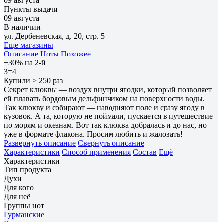
09 августа
Пункты выдачи
09 августа
В наличии
ул. Дербеневская, д. 20, стр. 5
Еще магазины
Описание
Ноты
Похожее
−30% на 2-й
3=4
Купили > 250 раз
Секрет клюквы — воздух внутри ягодки, который позволяет
ей плавать бордовым дельфинчиком на поверхности воды.
Так клюкву и собирают — наводняют поле и сразу ягоду в
кузовок. А та, которую не поймали, пускается в путешествие
по морям и океанам. Вот так клюква добралась и до нас, но
уже в формате флакона. Просим любить и жаловать!
Развернуть описание
Свернуть описание
Характеристики
Способ применения
Состав
Ещё
Характеристики
Тип продукта
Духи
Для кого
Для неё
Группы нот
Гурманские