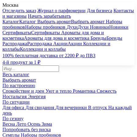
Москва
Отследить заказ
Журнал о парфюмерии
Для бизнеса
Контакты
и магазины
Начать зарабатывать
Каталог
Каталог
Выбрать аромат
Выбрать аромат
Наборы
пробников
Наборы пробников
Духи
Духи
Новинки
Новинки
Сертификаты
Сертификаты
Ароматы для дома и
косметика
Ароматы для дома и косметика
Бренды
Бренды
Распродажа
Распродажа
Акции
Акции
Коллекции и
коллабы
Коллекции и коллабы
100% бесплатная доставка от 2200 ₽ до ПВЗ
4-й продукт за 1 ₽
Весь каталог
Выбрать аромат
По настроению
Спокойствие и дзен
Уют и тепло
Романтика
Свежесть
Ностальгия
Энергия
По ситуации
Для офиса
Для свидания
Для вечеринки
В отпуск
На каждый
день
По сезону
Весна
Лето
Осень
Зима
Попробовать без риска
Семплы
Наборы пробников