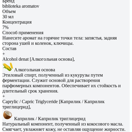
Бренд
biblioteka aromatov
Объем
30 мл
Концентрация
7%
Способ применения
Нанесите аромат на горячие точки тела: запястья, задняя
сторона ушей и коленок, ключицы.
Состав
+
Alcohol denat [Алкогольная основа],
Алкогольная основа
Этиловый спирт, полученный из кукурузы путем
ферментации. Служит основой для растворения
парфюмерных компонентов. Обеспечивает их стойкость и
длительный срок хранения.
+
Caprylic / Capric Triglyceride [Каприлик / Каприлик
триглицерид],
Каприлик / Каприлик триглицерид
Натуральный компонент, полученный из кокосового масла.
Смягчает, увлажняет кожу, не оставляя ощущение жирности.