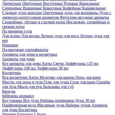
Древесные
Цветочные
Восточные
Розовые
Ванильные
Сиреневые
Вишневые
Кокосовые
Кофейные
Карамельные
Сладкие духи женские
Цветочные духи для женщины
Духи с
древесно-цитрусовым ароматом
Фруктово-ягодные ароматы
Спокойные, тёплые и сладкие ноты
Несладкие, спокойные и
свежие ноты
По времени года
Для осени
Для весны
Летние духи для него
Летние духи для
нее
Новинки
Подарочные сертификаты
Ароматы для дома и косметика
Ароматы для дома
Все ароматы для дома
Хиты
Свечи
Диффузоры 125 мл
Диффузоры 100 мл
Диффузоры 30 мл
Косметика
Вся косметика
Хиты
Молочко для ванны
Пена для ванн
Мисты для лица и тела
Гели для душа
Соли для ванн
Скрабы
для тела
Мыло для рук
Бальзамы для губ
Бренды
biblioteka aromatov
Все товары
Все духи
Наборы пробников
Духи 30 мл
Парфюмерная вода
Масляные духи
Наборы духов
Ароматы
для дома
Косметика
Demeter Fragrance Library