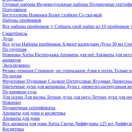
Готовые наборы
Индивидуальные наборы
Подарочные сертиф
Популярное
Бестселлеры
Новинки
Более стойкие
Со скидкой
Наборы пробников
Все наборы пробников
⭐ Собрать свой набор из 10 пробников
Смартбоксы
Духи
Все духи
Наборы пробников
Адвент календари
Духи 30 мл
Се
По группам
Новинки
Хиты
Распродажа
Ароматы для неё
Ароматы для нег
ароматов
Эксклюзивно
Релакс-терапия
Странное, но гениальное
Азия в нотах
Только н
По нотам
Фруктовые
Пудровые
Сладкие
Цитрусовые
Ягодные
Древесны
Цветочные духи для женщины
Духи с древесно-цитрусовым а
По времени года
Для осени
Для весны
Летние духи для него
Летние духи для не
Новинки
Подарочные сертификаты
Ароматы для дома и косметика
Ароматы для дома
Все ароматы для дома
Хиты
Свечи
Диффузоры 125 мл
Диффузо
Косметика