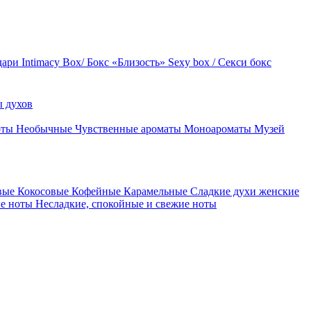
дари
Intimacy Box/ Бокс «Близость»
Sexy box / Секси бокс
 духов
оты
Необычные
Чувственные ароматы
Моноароматы
Музей
вые
Кокосовые
Кофейные
Карамельные
Сладкие духи женские
ие ноты
Несладкие, спокойные и свежие ноты