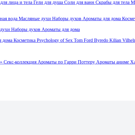
для лица и тела
Гели для душа
Соли для ванн
Скрабы для тела
М
ная вода
Масляные духи
Наборы духов
Ароматы для дома
Косме
 духи
Наборы духов
Ароматы для дома
я дома
Косметика
Psychology of Sex
Tom Ford
Byredo
Kilian
Vilhel
»
Секс-коллекция
Ароматы по Гарри Поттеру
Ароматы аниме Х