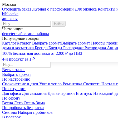
Москва
Отследить заказ
Журнал о парфюмерии
Для бизнеса
Контакты 
biblioteka
aromatov
Найти
Часто ищут
demeter
чай
семпл
наборы
Популярные товары
Каталог
Каталог
Выбрать аромат
Выбрать аромат
Наборы пробн
дома и косметика
Бренды
Бренды
Распродажа
Распродажа
Акци
100% бесплатная доставка от 2200 ₽ до ПВЗ
4-й продукт за 1 ₽
Весь каталог
Выбрать аромат
По настроению
Спокойствие и дзен
Уют и тепло
Романтика
Свежесть
Носталь
По ситуации
Для офиса
Для свидания
Для вечеринки
В отпуск
На каждый д
По сезону
Весна
Лето
Осень
Зима
Попробовать без риска
Семплы
Наборы пробников
В подарок