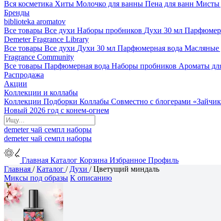
Вся косметика
Хиты
Молочко для ванны
Пена для ванн
Мисты 
Бренды
biblioteka aromatov
Все товары
Все духи
Наборы пробников
Духи 30 мл
Парфюмер
Demeter Fragrance Library
Все товары
Все духи
Духи 30 мл
Парфюмерная вода
Масляные
Fragrance Community
Все товары
Парфюмерная вода
Наборы пробников
Ароматы дл
Распродажа
Акции
Коллекции и коллабы
Коллекции
Подборки
Коллабы
Совместно с блогерами
«Зайчик
Новый 2026 год с конем-огнем
demeter
чай
семпл
наборы
demeter
чай
семпл
наборы
Главная
Каталог
Корзина
Избранное
Профиль
Главная
/
Каталог
/
Духи
/
Цветущий миндаль
Миксы под образы
К описанию