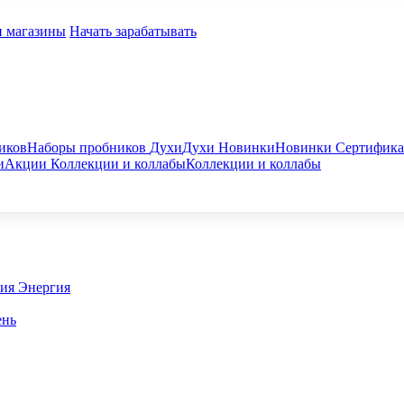
и магазины
Начать зарабатывать
иков
Наборы пробников
Духи
Духи
Новинки
Новинки
Сертифик
и
Акции
Коллекции и коллабы
Коллекции и коллабы
гия
Энергия
ень