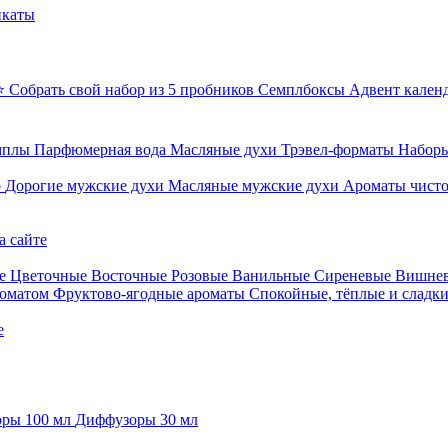
икаты
⭐ Собрать свой набор из 5 пробников
Семплбоксы
Адвент кален
мплы
Парфюмерная вода
Масляные духи
Трэвел-форматы
Наборы
о
Дорогие мужские духи
Масляные мужские духи
Ароматы чист
а сайте
е
Цветочные
Восточные
Розовые
Ванильные
Сиреневые
Вишне
роматом
Фруктово-ягодные ароматы
Спокойные, тёплые и сладк
е
ры 100 мл
Диффузоры 30 мл