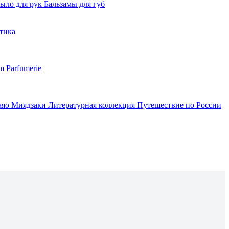
ыло для рук
Бальзамы для губ
тика
m Parfumerie
аяо Миядзаки
Литературная коллекция
Путешествие по России