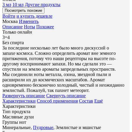
3 мл
10 мл
Другие продукты
Посмотреть похожие
Войти
и купить дешевле
Москва
Изменить
Описание
Ноты
Похожее
Только онлайн
3=4
Без спирта
За последние несколько лет было много дискуссий о
запахе космоса. Сложно определить аромат вне земного
притяжения, потому что наши рецепторы на высоте по-
другому воспринимают запахи. Но мы сделали это —
спустили на землю ароматы запредельных пространств.
Мы соединили ноты металла, озона, звездной пыли и
расширили их до космических масштабов. Аромат
одновременно бесконечно холодный, чистый и неожиданно
землистый. Пожалуй, так пахнет метеорит.
Развернуть описание
Свернуть описание
Характеристики
Способ применения
Состав
Ещё
Характеристики
Тип продукта
Масляные духи
Группы нот
Минеральные,
Пудровые
, Землистые и мшистые