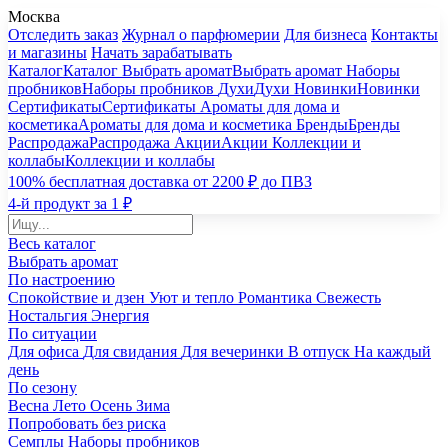
Москва
Отследить заказ
Журнал о парфюмерии
Для бизнеса
Контакты
и магазины
Начать зарабатывать
Каталог
Каталог
Выбрать аромат
Выбрать аромат
Наборы
пробников
Наборы пробников
Духи
Духи
Новинки
Новинки
Сертификаты
Сертификаты
Ароматы для дома и
косметика
Ароматы для дома и косметика
Бренды
Бренды
Распродажа
Распродажа
Акции
Акции
Коллекции и
коллабы
Коллекции и коллабы
100% бесплатная доставка от 2200 ₽ до ПВЗ
4-й продукт за 1 ₽
Весь каталог
Выбрать аромат
По настроению
Спокойствие и дзен
Уют и тепло
Романтика
Свежесть
Ностальгия
Энергия
По ситуации
Для офиса
Для свидания
Для вечеринки
В отпуск
На каждый
день
По сезону
Весна
Лето
Осень
Зима
Попробовать без риска
Семплы
Наборы пробников