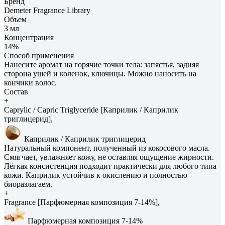
Бренд
Demeter Fragrance Library
Объем
3 мл
Концентрация
14%
Способ применения
Нанесите аромат на горячие точки тела: запястья, задняя
сторона ушей и коленок, ключицы. Можно наносить на
кончики волос.
Состав
+
Caprylic / Capric Triglyceride [Каприлик / Каприлик
триглицерид],
Каприлик / Каприлик триглицерид
Натуральный компонент, полученный из кокосового масла.
Смягчает, увлажняет кожу, не оставляя ощущение жирности.
Лёгкая консистенция подходит практически для любого типа
кожи. Каприлик устойчив к окислению и полностью
биоразлагаем.
+
Fragrance [Парфюмерная композиция 7-14%],
Парфюмерная композиция 7-14%