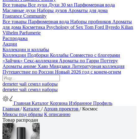
Все товары
Все духи
Духи 30 мл
Парфюмерная вода
Масляные духи
Наборы духов
Ароматы для дома
Fragrance Community
Все товары
Парфюмерная вода
Наборы пробников
Ароматы
для дома
Косметика
Psychology of Sex
Tom Ford
Byredo
Kilian
Vilhelm Parfumerie
Распродажа
Акции
Коллекции и коллабы
Коллекции
Подборки
Коллабы
Совместно с блогерами
«Зайчик»
Секс-коллекция
Ароматы по Гарри Поттеру
Ароматы аниме Хаяо Миядзаки
Литературная коллекция
Путешествие по России
Новый 2026 год с конем-огнем
demeter
чай
семпл
наборы
demeter
чай
семпл
наборы
Главная
Каталог
Корзина
Избранное
Профиль
Главная
/
Каталог
/
Архив проектов
/
Космос
Миксы под образы
К описанию
Товар распродан