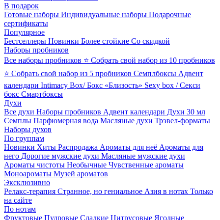
В подарок
Готовые наборы
Индивидуальные наборы
Подарочные
сертификаты
Популярное
Бестселлеры
Новинки
Более стойкие
Со скидкой
Наборы пробников
Все наборы пробников
⭐ Собрать свой набор из 10 пробников
⭐ Собрать свой набор из 5 пробников
Семплбоксы
Адвент
календари
Intimacy Box/ Бокс «Близость»
Sexy box / Секси
бокс
Смартбоксы
Духи
Все духи
Наборы пробников
Адвент календари
Духи 30 мл
Семплы
Парфюмерная вода
Масляные духи
Трэвел-форматы
Наборы духов
По группам
Новинки
Хиты
Распродажа
Ароматы для неё
Ароматы для
него
Дорогие мужские духи
Масляные мужские духи
Ароматы чистоты
Необычные
Чувственные ароматы
Моноароматы
Музей ароматов
Эксклюзивно
Релакс-терапия
Странное, но гениальное
Азия в нотах
Только
на сайте
По нотам
Фруктовые
Пудровые
Сладкие
Цитрусовые
Ягодные