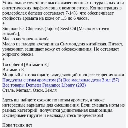
Уникальное сочетание высококачественных натуральных или
синтетических парфюмерных компонентов. Концентрация в
роллерболах demeter составляет 7-14%, что обеспечивает
стойкость аромата на коже от 1,5 до 6 часов.
+
Simmondsia Сhinensis (Jojoba) Seed Oil [Масло косточек
жожоба],
Масло косточек жожоба
Масло из плодов кустарника Симмондсия китайская. Питает,
увлажняет, защищает кожу от обезвоживания. Не оставляет
жирного блеска.
+
Tocopherol [Витамин E]
Витамин E
Мощный антиоксидант, замедляющий процесс старения кожи.
Продукты с этим ароматом (3)
Все масляные духи 3 мл (57)
Все товары Demeter Fragrance Library (293)
Сталь, Металл, Озон, Земля
Здесь вы найдете схожие по нотам ароматы, а также
интересные варианты для смешивания. Если смешать ноты из
разных категорий, получится удивительная композиция.
Экспериментируйте и наслаждайтесь творчеством!
Пока таких нет