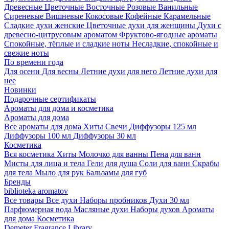
Древесные
Цветочные
Восточные
Розовые
Ванильные
Сиреневые
Вишневые
Кокосовые
Кофейные
Карамельные
Сладкие духи женские
Цветочные духи для женщины
Духи с
древесно-цитрусовым ароматом
Фруктово-ягодные ароматы
Спокойные, тёплые и сладкие ноты
Несладкие, спокойные и
свежие ноты
По времени года
Для осени
Для весны
Летние духи для него
Летние духи для
нее
Новинки
Подарочные сертификаты
Ароматы для дома и косметика
Ароматы для дома
Все ароматы для дома
Хиты
Свечи
Диффузоры 125 мл
Диффузоры 100 мл
Диффузоры 30 мл
Косметика
Вся косметика
Хиты
Молочко для ванны
Пена для ванн
Мисты для лица и тела
Гели для душа
Соли для ванн
Скрабы
для тела
Мыло для рук
Бальзамы для губ
Бренды
biblioteka aromatov
Все товары
Все духи
Наборы пробников
Духи 30 мл
Парфюмерная вода
Масляные духи
Наборы духов
Ароматы
для дома
Косметика
Demeter Fragrance Library