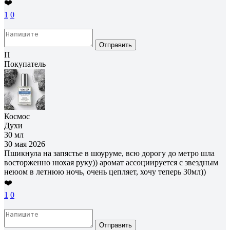
❤️
1
0
Отправить
П
Покупатель
Космос
Духи
30 мл
30 мая 2026
Пшикнула на запястье в шоуруме, всю дорогу до метро шла
восторженно нюхая руку)) аромат ассоциируется с звездным
неюом в летнюю ночь, очень цепляет, хочу теперь 30мл))
❤️
1
0
Отправить