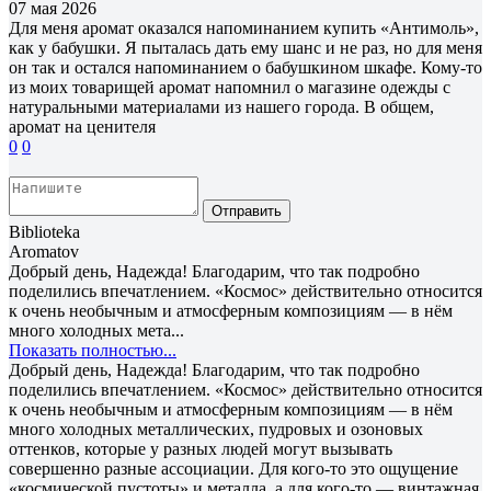
07 мая 2026
Для меня аромат оказался напоминанием купить «Антимоль»,
как у бабушки. Я пыталась дать ему шанс и не раз, но для меня
он так и остался напоминанием о бабушкином шкафе. Кому-то
из моих товарищей аромат напомнил о магазине одежды с
натуральными материалами из нашего города. В общем,
аромат на ценителя
0
0
Отправить
Biblioteka
Aromatov
Добрый день, Надежда! Благодарим, что так подробно
поделились впечатлением. «Космос» действительно относится
к очень необычным и атмосферным композициям — в нём
много холодных мета...
Показать полностью...
Добрый день, Надежда! Благодарим, что так подробно
поделились впечатлением. «Космос» действительно относится
к очень необычным и атмосферным композициям — в нём
много холодных металлических, пудровых и озоновых
оттенков, которые у разных людей могут вызывать
совершенно разные ассоциации. Для кого-то это ощущение
«космической пустоты» и металла, а для кого-то — винтажная