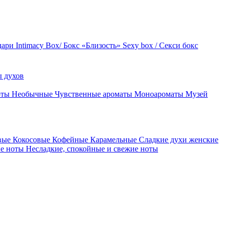
дари
Intimacy Box/ Бокс «Близость»
Sexy box / Секси бокс
 духов
оты
Необычные
Чувственные ароматы
Моноароматы
Музей
вые
Кокосовые
Кофейные
Карамельные
Сладкие духи женские
ие ноты
Несладкие, спокойные и свежие ноты