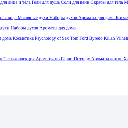
для лица и тела
Гели для душа
Соли для ванн
Скрабы для тела
М
ная вода
Масляные духи
Наборы духов
Ароматы для дома
Косме
 духи
Наборы духов
Ароматы для дома
я дома
Косметика
Psychology of Sex
Tom Ford
Byredo
Kilian
Vilhel
»
Секс-коллекция
Ароматы по Гарри Поттеру
Ароматы аниме Х