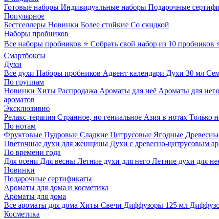
Готовые наборы
Индивидуальные наборы
Подарочные сертиф
Популярное
Бестселлеры
Новинки
Более стойкие
Со скидкой
Наборы пробников
Все наборы пробников
⭐ Собрать свой набор из 10 пробников
Смартбоксы
Духи
Все духи
Наборы пробников
Адвент календари
Духи 30 мл
Се
По группам
Новинки
Хиты
Распродажа
Ароматы для неё
Ароматы для нег
ароматов
Эксклюзивно
Релакс-терапия
Странное, но гениальное
Азия в нотах
Только н
По нотам
Фруктовые
Пудровые
Сладкие
Цитрусовые
Ягодные
Древесны
Цветочные духи для женщины
Духи с древесно-цитрусовым а
По времени года
Для осени
Для весны
Летние духи для него
Летние духи для не
Новинки
Подарочные сертификаты
Ароматы для дома и косметика
Ароматы для дома
Все ароматы для дома
Хиты
Свечи
Диффузоры 125 мл
Диффузо
Косметика