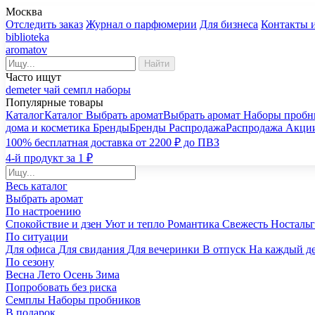
Москва
Отследить заказ
Журнал о парфюмерии
Для бизнеса
Контакты 
biblioteka
aromatov
Найти
Часто ищут
demeter
чай
семпл
наборы
Популярные товары
Каталог
Каталог
Выбрать аромат
Выбрать аромат
Наборы пробн
дома и косметика
Бренды
Бренды
Распродажа
Распродажа
Акци
100% бесплатная доставка от 2200 ₽ до ПВЗ
4-й продукт за 1 ₽
Весь каталог
Выбрать аромат
По настроению
Спокойствие и дзен
Уют и тепло
Романтика
Свежесть
Носталь
По ситуации
Для офиса
Для свидания
Для вечеринки
В отпуск
На каждый д
По сезону
Весна
Лето
Осень
Зима
Попробовать без риска
Семплы
Наборы пробников
В подарок