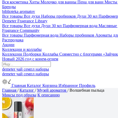
Вся косметика
Хиты
Молочко для ванны
Пена для ванн
Мисты 
Бренды
biblioteka aromatov
Все товары
Все духи
Наборы пробников
Духи 30 мл
Парфюмер
Demeter Fragrance Library
Все товары
Все духи
Духи 30 мл
Парфюмерная вода
Масляные
Fragrance Community
Все товары
Парфюмерная вода
Наборы пробников
Ароматы дл
Распродажа
Акции
Коллекции и коллабы
Коллекции
Подборки
Коллабы
Совместно с блогерами
«Зайчик
Новый 2026 год с конем-огнем
demeter
чай
семпл
наборы
demeter
чай
семпл
наборы
Главная
Каталог
Корзина
Избранное
Профиль
Главная
/
Каталог
/
Музей ароматов
/
Волшебная пыльца
Миксы под образы
К описанию