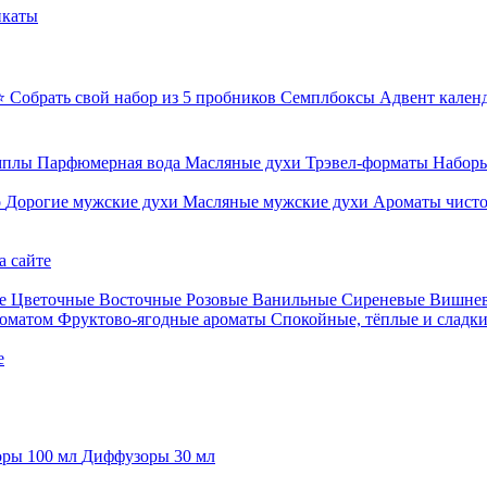
икаты
⭐ Собрать свой набор из 5 пробников
Семплбоксы
Адвент кален
мплы
Парфюмерная вода
Масляные духи
Трэвел-форматы
Наборы
о
Дорогие мужские духи
Масляные мужские духи
Ароматы чист
а сайте
е
Цветочные
Восточные
Розовые
Ванильные
Сиреневые
Вишне
роматом
Фруктово-ягодные ароматы
Спокойные, тёплые и сладк
е
ры 100 мл
Диффузоры 30 мл