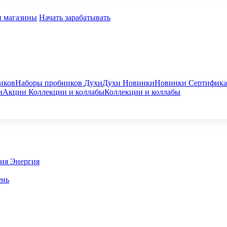
и магазины
Начать зарабатывать
иков
Наборы пробников
Духи
Духи
Новинки
Новинки
Сертифик
и
Акции
Коллекции и коллабы
Коллекции и коллабы
гия
Энергия
ень