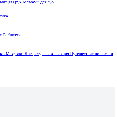
ыло для рук
Бальзамы для губ
тика
m Parfumerie
аяо Миядзаки
Литературная коллекция
Путешествие по России