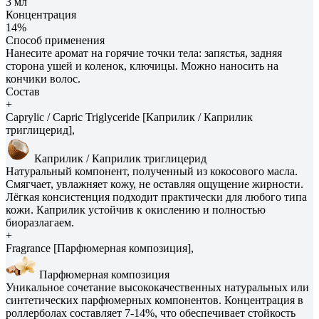
3 мл
Концентрация
14%
Способ применения
Нанесите аромат на горячие точки тела: запястья, задняя
сторона ушей и коленок, ключицы. Можно наносить на
кончики волос.
Состав
+
Caprylic / Capric Triglyceride [Каприлик / Каприлик
триглицерид],
Каприлик / Каприлик триглицерид
Натуральный компонент, полученный из кокосового масла.
Смягчает, увлажняет кожу, не оставляя ощущение жирности.
Лёгкая консистенция подходит практически для любого типа
кожи. Каприлик устойчив к окислению и полностью
биоразлагаем.
+
Fragrance [Парфюмерная композиция],
Парфюмерная композиция
Уникальное сочетание высококачественных натуральных или
синтетических парфюмерных компонентов. Концентрация в
роллерболах составляет 7-14%, что обеспечивает стойкость