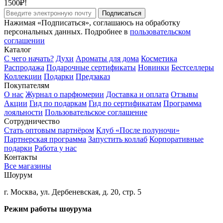
1500₽!
Подписаться
Нажимая «Подписаться», соглашаюсь на обработку
персональных данных. Подробнее в
пользовательском
соглашении
Каталог
С чего начать?
Духи
Ароматы для дома
Косметика
Распродажа
Подарочные сертификаты
Новинки
Бестселлеры
Коллекции
Подарки
Предзаказ
Покупателям
О нас
Журнал о парфюмерии
Доставка и оплата
Отзывы
Акции
Гид по подаркам
Гид по сертификатам
Программа
лояльности
Пользовательское соглашение
Сотрудничество
Стать оптовым партнёром
Клуб «После полуночи»
Партнерская программа
Запустить коллаб
Корпоративные
подарки
Работа у нас
Контакты
Все магазины
Шоурум
г. Москва, ул. Дербеневская, д. 20, стр. 5
Режим работы шоурума