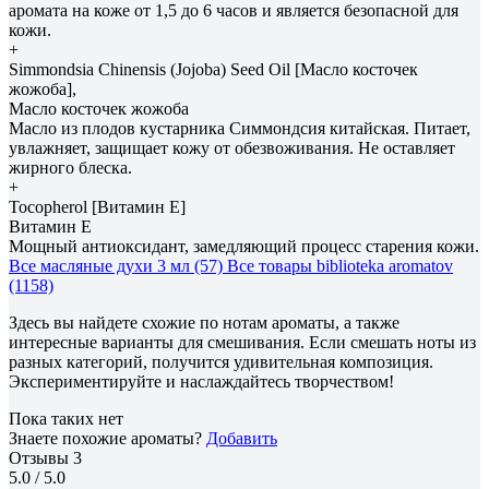
аромата на коже от 1,5 до 6 часов и является безопасной для
кожи.
+
Simmondsia Сhinensis (Jojoba) Seed Oil [Масло косточек
жожоба],
Масло косточек жожоба
Масло из плодов кустарника Симмондсия китайская. Питает,
увлажняет, защищает кожу от обезвоживания. Не оставляет
жирного блеска.
+
Tocopherol [Витамин E]
Витамин E
Мощный антиоксидант, замедляющий процесс старения кожи.
Все масляные духи 3 мл (57)
Все товары biblioteka aromatov
(1158)
Здесь вы найдете схожие по нотам ароматы, а также
интересные варианты для смешивания. Если смешать ноты из
разных категорий, получится удивительная композиция.
Экспериментируйте и наслаждайтесь творчеством!
Пока таких нет
Знаете похожие ароматы?
Добавить
Отзывы
3
5.0
/ 5.0