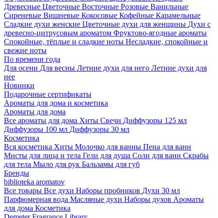
Древесные
Цветочные
Восточные
Розовые
Ванильные
Сиреневые
Вишневые
Кокосовые
Кофейные
Карамельные
Сладкие духи женские
Цветочные духи для женщины
Духи с
древесно-цитрусовым ароматом
Фруктово-ягодные ароматы
Спокойные, тёплые и сладкие ноты
Несладкие, спокойные и
свежие ноты
По времени года
Для осени
Для весны
Летние духи для него
Летние духи для
нее
Новинки
Подарочные сертификаты
Ароматы для дома и косметика
Ароматы для дома
Все ароматы для дома
Хиты
Свечи
Диффузоры 125 мл
Диффузоры 100 мл
Диффузоры 30 мл
Косметика
Вся косметика
Хиты
Молочко для ванны
Пена для ванн
Мисты для лица и тела
Гели для душа
Соли для ванн
Скрабы
для тела
Мыло для рук
Бальзамы для губ
Бренды
biblioteka aromatov
Все товары
Все духи
Наборы пробников
Духи 30 мл
Парфюмерная вода
Масляные духи
Наборы духов
Ароматы
для дома
Косметика
Demeter Fragrance Library