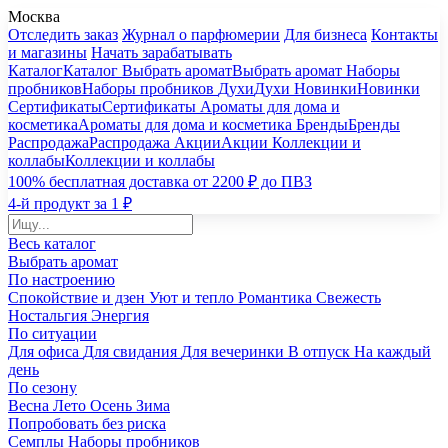
Москва
Отследить заказ
Журнал о парфюмерии
Для бизнеса
Контакты
и магазины
Начать зарабатывать
Каталог
Каталог
Выбрать аромат
Выбрать аромат
Наборы
пробников
Наборы пробников
Духи
Духи
Новинки
Новинки
Сертификаты
Сертификаты
Ароматы для дома и
косметика
Ароматы для дома и косметика
Бренды
Бренды
Распродажа
Распродажа
Акции
Акции
Коллекции и
коллабы
Коллекции и коллабы
100% бесплатная доставка от 2200 ₽ до ПВЗ
4-й продукт за 1 ₽
Весь каталог
Выбрать аромат
По настроению
Спокойствие и дзен
Уют и тепло
Романтика
Свежесть
Ностальгия
Энергия
По ситуации
Для офиса
Для свидания
Для вечеринки
В отпуск
На каждый
день
По сезону
Весна
Лето
Осень
Зима
Попробовать без риска
Семплы
Наборы пробников