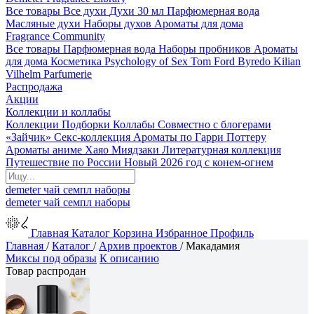
Все товары
Все духи
Духи 30 мл
Парфюмерная вода
Масляные духи
Наборы духов
Ароматы для дома
Fragrance Community
Все товары
Парфюмерная вода
Наборы пробников
Ароматы
для дома
Косметика
Psychology of Sex
Tom Ford
Byredo
Kilian
Vilhelm Parfumerie
Распродажа
Акции
Коллекции и коллабы
Коллекции
Подборки
Коллабы
Совместно с блогерами
«Зайчик»
Секс-коллекция
Ароматы по Гарри Поттеру
Ароматы аниме Хаяо Миядзаки
Литературная коллекция
Путешествие по России
Новый 2026 год с конем-огнем
demeter
чай
семпл
наборы
demeter
чай
семпл
наборы
Главная
Каталог
Корзина
Избранное
Профиль
Главная
/
Каталог
/
Архив проектов
/
Макадамия
Миксы под образы
К описанию
Товар распродан