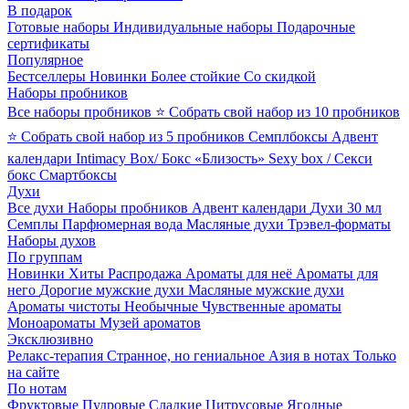
В подарок
Готовые наборы
Индивидуальные наборы
Подарочные
сертификаты
Популярное
Бестселлеры
Новинки
Более стойкие
Со скидкой
Наборы пробников
Все наборы пробников
⭐ Собрать свой набор из 10 пробников
⭐ Собрать свой набор из 5 пробников
Семплбоксы
Адвент
календари
Intimacy Box/ Бокс «Близость»
Sexy box / Секси
бокс
Смартбоксы
Духи
Все духи
Наборы пробников
Адвент календари
Духи 30 мл
Семплы
Парфюмерная вода
Масляные духи
Трэвел-форматы
Наборы духов
По группам
Новинки
Хиты
Распродажа
Ароматы для неё
Ароматы для
него
Дорогие мужские духи
Масляные мужские духи
Ароматы чистоты
Необычные
Чувственные ароматы
Моноароматы
Музей ароматов
Эксклюзивно
Релакс-терапия
Странное, но гениальное
Азия в нотах
Только
на сайте
По нотам
Фруктовые
Пудровые
Сладкие
Цитрусовые
Ягодные