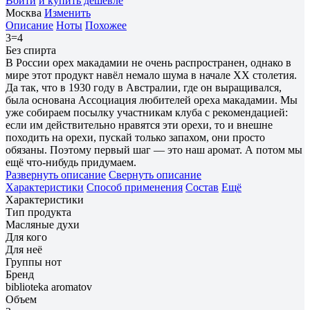
Войти
и купить дешевле
Москва
Изменить
Описание
Ноты
Похожее
3=4
Без спирта
В России орех макадамии не очень распространен, однако в
мире этот продукт навёл немало шума в начале XX столетия.
Да так, что в 1930 году в Австралии, где он выращивался,
была основана Ассоциация любителей ореха макадамии. Мы
уже собираем посылку участникам клуба с рекомендацией:
если им действительно нравятся эти орехи, то и внешне
походить на орехи, пускай только запахом, они просто
обязаны. Поэтому первый шаг — это наш аромат. А потом мы
ещё что-нибудь придумаем.
Развернуть описание
Свернуть описание
Характеристики
Способ применения
Состав
Ещё
Характеристики
Тип продукта
Масляные духи
Для кого
Для неё
Группы нот
Бренд
biblioteka aromatov
Объем