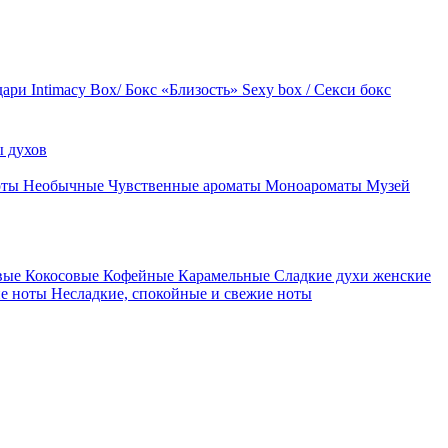
дари
Intimacy Box/ Бокс «Близость»
Sexy box / Секси бокс
 духов
оты
Необычные
Чувственные ароматы
Моноароматы
Музей
вые
Кокосовые
Кофейные
Карамельные
Сладкие духи женские
ие ноты
Несладкие, спокойные и свежие ноты