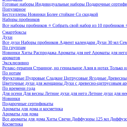
Готовые наборы
Индивидуальные наборы
Подарочные сертиф
Популярное
Бестселлеры
Новинки
Более стойкие
Со скидкой
Наборы пробников
Все наборы пробников
⭐ Собрать свой набор из 10 пробников
Смартбоксы
Духи
Все духи
Наборы пробников
Адвент календари
Духи 30 мл
Се
По группам
Новинки
Хиты
Распродажа
Ароматы для неё
Ароматы для нег
ароматов
Эксклюзивно
Релакс-терапия
Странное, но гениальное
Азия в нотах
Только н
По нотам
Фруктовые
Пудровые
Сладкие
Цитрусовые
Ягодные
Древесны
Цветочные духи для женщины
Духи с древесно-цитрусовым а
По времени года
Для осени
Для весны
Летние духи для него
Летние духи для не
Новинки
Подарочные сертификаты
Ароматы для дома и косметика
Ароматы для дома
Все ароматы для дома
Хиты
Свечи
Диффузоры 125 мл
Диффузо
Косметика