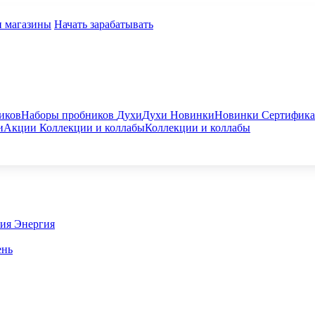
и магазины
Начать зарабатывать
иков
Наборы пробников
Духи
Духи
Новинки
Новинки
Сертифик
и
Акции
Коллекции и коллабы
Коллекции и коллабы
гия
Энергия
ень