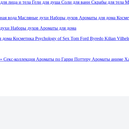
для лица и тела
Гели для душа
Соли для ванн
Скрабы для тела
М
ная вода
Масляные духи
Наборы духов
Ароматы для дома
Косме
 духи
Наборы духов
Ароматы для дома
я дома
Косметика
Psychology of Sex
Tom Ford
Byredo
Kilian
Vilhel
»
Секс-коллекция
Ароматы по Гарри Поттеру
Ароматы аниме Х