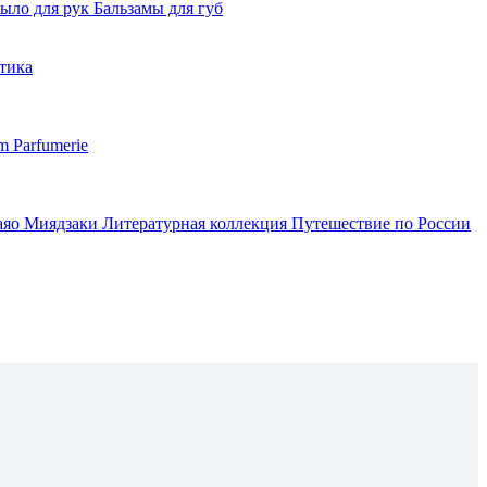
ыло для рук
Бальзамы для губ
тика
m Parfumerie
аяо Миядзаки
Литературная коллекция
Путешествие по России