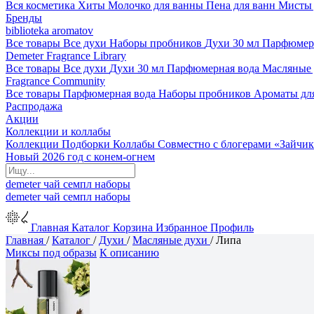
Вся косметика
Хиты
Молочко для ванны
Пена для ванн
Мисты 
Бренды
biblioteka aromatov
Все товары
Все духи
Наборы пробников
Духи 30 мл
Парфюмер
Demeter Fragrance Library
Все товары
Все духи
Духи 30 мл
Парфюмерная вода
Масляные
Fragrance Community
Все товары
Парфюмерная вода
Наборы пробников
Ароматы дл
Распродажа
Акции
Коллекции и коллабы
Коллекции
Подборки
Коллабы
Совместно с блогерами
«Зайчик
Новый 2026 год с конем-огнем
demeter
чай
семпл
наборы
demeter
чай
семпл
наборы
Главная
Каталог
Корзина
Избранное
Профиль
Главная
/
Каталог
/
Духи
/
Масляные духи
/
Липа
Миксы под образы
К описанию