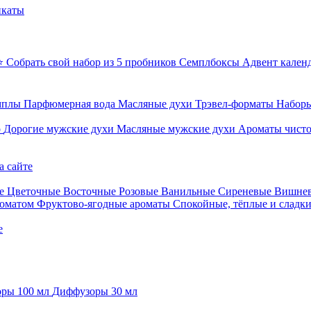
икаты
⭐ Собрать свой набор из 5 пробников
Семплбоксы
Адвент кален
мплы
Парфюмерная вода
Масляные духи
Трэвел-форматы
Наборы
о
Дорогие мужские духи
Масляные мужские духи
Ароматы чист
а сайте
е
Цветочные
Восточные
Розовые
Ванильные
Сиреневые
Вишне
роматом
Фруктово-ягодные ароматы
Спокойные, тёплые и сладк
е
ры 100 мл
Диффузоры 30 мл