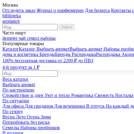
Москва
Отследить заказ
Журнал о парфюмерии
Для бизнеса
Контакты 
biblioteka
aromatov
Найти
Часто ищут
demeter
чай
семпл
наборы
Популярные товары
Каталог
Каталог
Выбрать аромат
Выбрать аромат
Наборы пробн
дома и косметика
Бренды
Бренды
Распродажа
Распродажа
Акци
100% бесплатная доставка от 2200 ₽ до ПВЗ
4-й продукт за 1 ₽
Весь каталог
Выбрать аромат
По настроению
Спокойствие и дзен
Уют и тепло
Романтика
Свежесть
Носталь
По ситуации
Для офиса
Для свидания
Для вечеринки
В отпуск
На каждый д
По сезону
Весна
Лето
Осень
Зима
Попробовать без риска
Семплы
Наборы пробников
В подарок