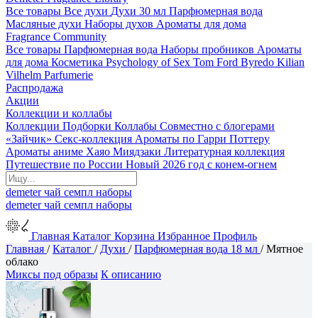
Все товары
Все духи
Духи 30 мл
Парфюмерная вода
Масляные духи
Наборы духов
Ароматы для дома
Fragrance Community
Все товары
Парфюмерная вода
Наборы пробников
Ароматы
для дома
Косметика
Psychology of Sex
Tom Ford
Byredo
Kilian
Vilhelm Parfumerie
Распродажа
Акции
Коллекции и коллабы
Коллекции
Подборки
Коллабы
Совместно с блогерами
«Зайчик»
Секс-коллекция
Ароматы по Гарри Поттеру
Ароматы аниме Хаяо Миядзаки
Литературная коллекция
Путешествие по России
Новый 2026 год с конем-огнем
demeter
чай
семпл
наборы
demeter
чай
семпл
наборы
Главная
Каталог
Корзина
Избранное
Профиль
Главная
/
Каталог
/
Духи
/
Парфюмерная вода 18 мл
/
Мятное
облако
Миксы под образы
К описанию