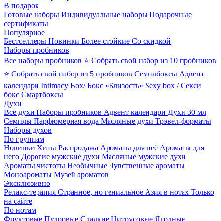
В подарок
Готовые наборы
Индивидуальные наборы
Подарочные
сертификаты
Популярное
Бестселлеры
Новинки
Более стойкие
Со скидкой
Наборы пробников
Все наборы пробников
⭐ Собрать свой набор из 10 пробников
⭐ Собрать свой набор из 5 пробников
Семплбоксы
Адвент
календари
Intimacy Box/ Бокс «Близость»
Sexy box / Секси
бокс
Смартбоксы
Духи
Все духи
Наборы пробников
Адвент календари
Духи 30 мл
Семплы
Парфюмерная вода
Масляные духи
Трэвел-форматы
Наборы духов
По группам
Новинки
Хиты
Распродажа
Ароматы для неё
Ароматы для
него
Дорогие мужские духи
Масляные мужские духи
Ароматы чистоты
Необычные
Чувственные ароматы
Моноароматы
Музей ароматов
Эксклюзивно
Релакс-терапия
Странное, но гениальное
Азия в нотах
Только
на сайте
По нотам
Фруктовые
Пудровые
Сладкие
Цитрусовые
Ягодные