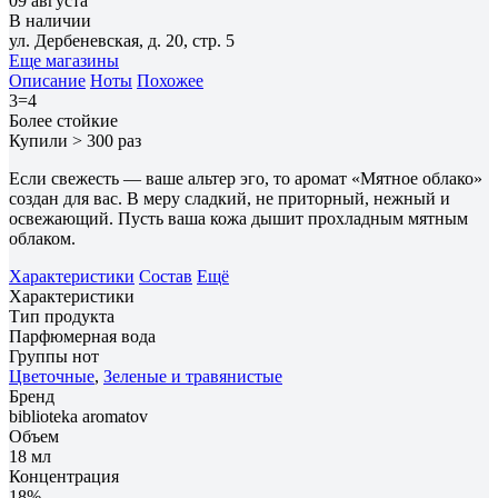
09 августа
В наличии
ул. Дербеневская, д. 20, стр. 5
Еще магазины
Описание
Ноты
Похожее
3=4
Более стойкие
Купили > 300 раз
Если свежесть — ваше альтер эго, то аромат «Мятное облако»
создан для вас. В меру сладкий, не приторный, нежный и
освежающий. Пусть ваша кожа дышит прохладным мятным
облаком.
Характеристики
Состав
Ещё
Характеристики
Тип продукта
Парфюмерная вода
Группы нот
Цветочные
,
Зеленые и травянистые
Бренд
biblioteka aromatov
Объем
18 мл
Концентрация
18%