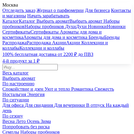
Москва
Отследить заказ
Журнал о парфюмерии
Для бизнеса
Контакты
и магазины
Начать зарабатывать
Каталог
Каталог
Выбрать аромат
Выбрать аромат
Наборы
пробников
Наборы пробников
Духи
Духи
Новинки
Новинки
Сертификаты
Сертификаты
Ароматы для дома и
косметика
Ароматы для дома и косметика
Бренды
Бренды
Распродажа
Распродажа
Акции
Акции
Коллекции и
коллабы
Коллекции и коллабы
100% бесплатная доставка от 2200 ₽ до ПВЗ
4-й продукт за 1 ₽
Весь каталог
Выбрать аромат
По настроению
Спокойствие и дзен
Уют и тепло
Романтика
Свежесть
Ностальгия
Энергия
По ситуации
Для офиса
Для свидания
Для вечеринки
В отпуск
На каждый
день
По сезону
Весна
Лето
Осень
Зима
Попробовать без риска
Семплы
Наборы пробников