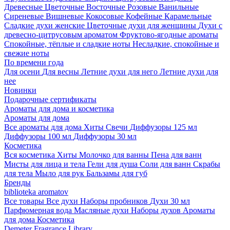
Древесные
Цветочные
Восточные
Розовые
Ванильные
Сиреневые
Вишневые
Кокосовые
Кофейные
Карамельные
Сладкие духи женские
Цветочные духи для женщины
Духи с
древесно-цитрусовым ароматом
Фруктово-ягодные ароматы
Спокойные, тёплые и сладкие ноты
Несладкие, спокойные и
свежие ноты
По времени года
Для осени
Для весны
Летние духи для него
Летние духи для
нее
Новинки
Подарочные сертификаты
Ароматы для дома и косметика
Ароматы для дома
Все ароматы для дома
Хиты
Свечи
Диффузоры 125 мл
Диффузоры 100 мл
Диффузоры 30 мл
Косметика
Вся косметика
Хиты
Молочко для ванны
Пена для ванн
Мисты для лица и тела
Гели для душа
Соли для ванн
Скрабы
для тела
Мыло для рук
Бальзамы для губ
Бренды
biblioteka aromatov
Все товары
Все духи
Наборы пробников
Духи 30 мл
Парфюмерная вода
Масляные духи
Наборы духов
Ароматы
для дома
Косметика
Demeter Fragrance Library