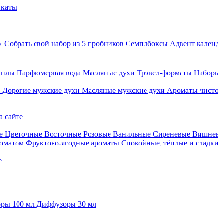
икаты
⭐ Собрать свой набор из 5 пробников
Семплбоксы
Адвент кален
мплы
Парфюмерная вода
Масляные духи
Трэвел-форматы
Наборы
о
Дорогие мужские духи
Масляные мужские духи
Ароматы чист
а сайте
е
Цветочные
Восточные
Розовые
Ванильные
Сиреневые
Вишне
роматом
Фруктово-ягодные ароматы
Спокойные, тёплые и сладк
е
ры 100 мл
Диффузоры 30 мл