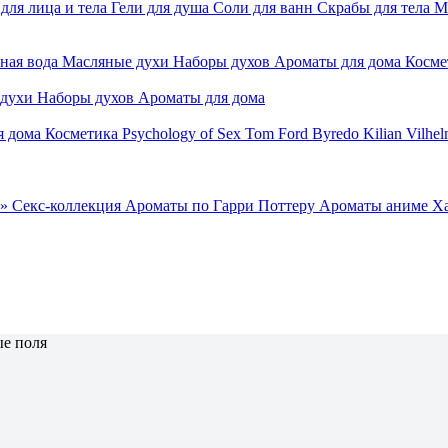
для лица и тела
Гели для душа
Соли для ванн
Скрабы для тела
М
ная вода
Масляные духи
Наборы духов
Ароматы для дома
Косме
 духи
Наборы духов
Ароматы для дома
я дома
Косметика
Psychology of Sex
Tom Ford
Byredo
Kilian
Vilhel
»
Секс-коллекция
Ароматы по Гарри Поттеру
Ароматы аниме Х
е поля