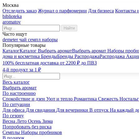
Москва
Отследить заказ
Журнал о парфюмерии
Для бизнеса
Контакты 
biblioteka
aromatov
Найти
Часто ищут
demeter
чай
семпл
наборы
Популярные товары
Каталог
Каталог
Выбрать аромат
Выбрать аромат
Наборы пробн
дома и косметика
Бренды
Бренды
Распродажа
Распродажа
Акци
100% бесплатная доставка от 2200 ₽ до ПВЗ
4-й продукт за 1 ₽
Весь каталог
Выбрать аромат
По настроению
Спокойствие и дзен
Уют и тепло
Романтика
Свежесть
Носталь
По ситуации
Для офиса
Для свидания
Для вечеринки
В отпуск
На каждый д
По сезону
Весна
Лето
Осень
Зима
Попробовать без риска
Семплы
Наборы пробников
В подарок