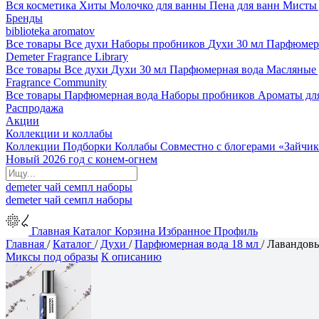
Вся косметика
Хиты
Молочко для ванны
Пена для ванн
Мисты 
Бренды
biblioteka aromatov
Все товары
Все духи
Наборы пробников
Духи 30 мл
Парфюмер
Demeter Fragrance Library
Все товары
Все духи
Духи 30 мл
Парфюмерная вода
Масляные
Fragrance Community
Все товары
Парфюмерная вода
Наборы пробников
Ароматы дл
Распродажа
Акции
Коллекции и коллабы
Коллекции
Подборки
Коллабы
Совместно с блогерами
«Зайчик
Новый 2026 год с конем-огнем
demeter
чай
семпл
наборы
demeter
чай
семпл
наборы
Главная
Каталог
Корзина
Избранное
Профиль
Главная
/
Каталог
/
Духи
/
Парфюмерная вода 18 мл
/
Лавандовы
Миксы под образы
К описанию