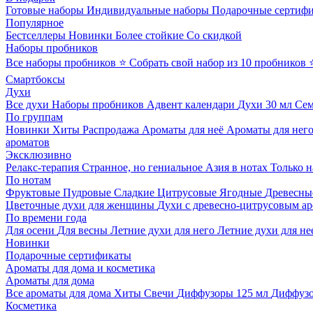
Готовые наборы
Индивидуальные наборы
Подарочные сертиф
Популярное
Бестселлеры
Новинки
Более стойкие
Со скидкой
Наборы пробников
Все наборы пробников
⭐ Собрать свой набор из 10 пробников
Смартбоксы
Духи
Все духи
Наборы пробников
Адвент календари
Духи 30 мл
Се
По группам
Новинки
Хиты
Распродажа
Ароматы для неё
Ароматы для нег
ароматов
Эксклюзивно
Релакс-терапия
Странное, но гениальное
Азия в нотах
Только н
По нотам
Фруктовые
Пудровые
Сладкие
Цитрусовые
Ягодные
Древесны
Цветочные духи для женщины
Духи с древесно-цитрусовым а
По времени года
Для осени
Для весны
Летние духи для него
Летние духи для не
Новинки
Подарочные сертификаты
Ароматы для дома и косметика
Ароматы для дома
Все ароматы для дома
Хиты
Свечи
Диффузоры 125 мл
Диффузо
Косметика