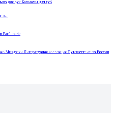
ыло для рук
Бальзамы для губ
тика
m Parfumerie
аяо Миядзаки
Литературная коллекция
Путешествие по России