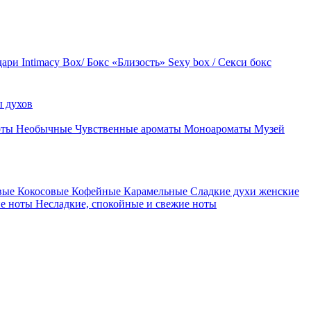
дари
Intimacy Box/ Бокс «Близость»
Sexy box / Секси бокс
 духов
оты
Необычные
Чувственные ароматы
Моноароматы
Музей
вые
Кокосовые
Кофейные
Карамельные
Сладкие духи женские
ие ноты
Несладкие, спокойные и свежие ноты