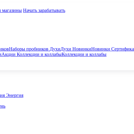
и магазины
Начать зарабатывать
иков
Наборы пробников
Духи
Духи
Новинки
Новинки
Сертифик
и
Акции
Коллекции и коллабы
Коллекции и коллабы
гия
Энергия
ень