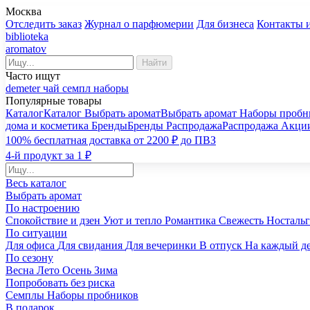
Москва
Отследить заказ
Журнал о парфюмерии
Для бизнеса
Контакты 
biblioteka
aromatov
Найти
Часто ищут
demeter
чай
семпл
наборы
Популярные товары
Каталог
Каталог
Выбрать аромат
Выбрать аромат
Наборы пробн
дома и косметика
Бренды
Бренды
Распродажа
Распродажа
Акци
100% бесплатная доставка от 2200 ₽ до ПВЗ
4-й продукт за 1 ₽
Весь каталог
Выбрать аромат
По настроению
Спокойствие и дзен
Уют и тепло
Романтика
Свежесть
Носталь
По ситуации
Для офиса
Для свидания
Для вечеринки
В отпуск
На каждый д
По сезону
Весна
Лето
Осень
Зима
Попробовать без риска
Семплы
Наборы пробников
В подарок