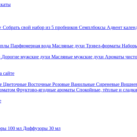
икаты
⭐ Собрать свой набор из 5 пробников
Семплбоксы
Адвент кален
мплы
Парфюмерная вода
Масляные духи
Трэвел-форматы
Наборы
о
Дорогие мужские духи
Масляные мужские духи
Ароматы чист
а сайте
е
Цветочные
Восточные
Розовые
Ванильные
Сиреневые
Вишне
роматом
Фруктово-ягодные ароматы
Спокойные, тёплые и сладк
е
ры 100 мл
Диффузоры 30 мл