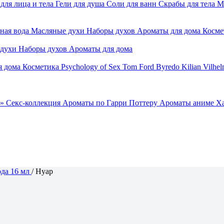
для лица и тела
Гели для душа
Соли для ванн
Скрабы для тела
М
ная вода
Масляные духи
Наборы духов
Ароматы для дома
Косме
 духи
Наборы духов
Ароматы для дома
я дома
Косметика
Psychology of Sex
Tom Ford
Byredo
Kilian
Vilhel
»
Секс-коллекция
Ароматы по Гарри Поттеру
Ароматы аниме Х
да 16 мл
/
Нуар