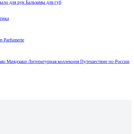
ыло для рук
Бальзамы для губ
тика
m Parfumerie
аяо Миядзаки
Литературная коллекция
Путешествие по России