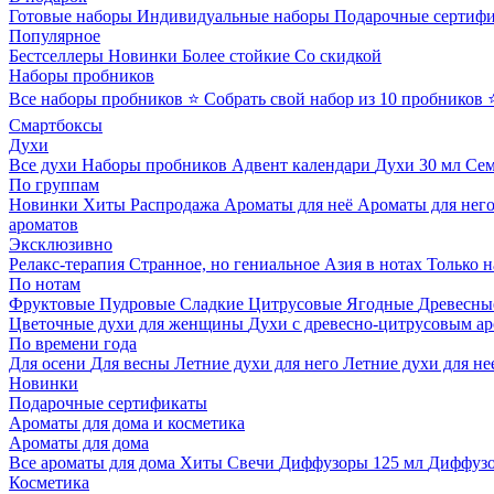
Готовые наборы
Индивидуальные наборы
Подарочные сертиф
Популярное
Бестселлеры
Новинки
Более стойкие
Со скидкой
Наборы пробников
Все наборы пробников
⭐ Собрать свой набор из 10 пробников
Смартбоксы
Духи
Все духи
Наборы пробников
Адвент календари
Духи 30 мл
Се
По группам
Новинки
Хиты
Распродажа
Ароматы для неё
Ароматы для нег
ароматов
Эксклюзивно
Релакс-терапия
Странное, но гениальное
Азия в нотах
Только н
По нотам
Фруктовые
Пудровые
Сладкие
Цитрусовые
Ягодные
Древесны
Цветочные духи для женщины
Духи с древесно-цитрусовым а
По времени года
Для осени
Для весны
Летние духи для него
Летние духи для не
Новинки
Подарочные сертификаты
Ароматы для дома и косметика
Ароматы для дома
Все ароматы для дома
Хиты
Свечи
Диффузоры 125 мл
Диффузо
Косметика