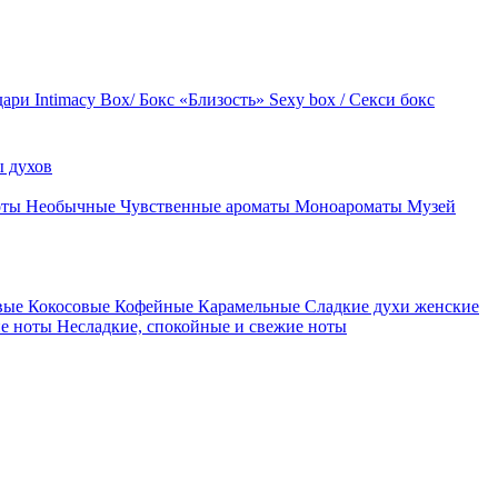
дари
Intimacy Box/ Бокс «Близость»
Sexy box / Секси бокс
 духов
оты
Необычные
Чувственные ароматы
Моноароматы
Музей
вые
Кокосовые
Кофейные
Карамельные
Сладкие духи женские
ие ноты
Несладкие, спокойные и свежие ноты