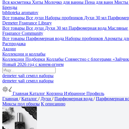
Вся косметика
Хиты
Молочко для ванны
Пена для ванн
Мисты 
Бренды
biblioteka aromatov
Все товары
Все духи
Наборы пробников
Духи 30 мл
Парфюмер
Demeter Fragrance Library
Все товары
Все духи
Духи 30 мл
Парфюмерная вода
Масляные
Fragrance Community
Все товары
Парфюмерная вода
Наборы пробников
Ароматы дл
Распродажа
Акции
Коллекции и коллабы
Коллекции
Подборки
Коллабы
Совместно с блогерами
«Зайчик
Новый 2026 год с конем-огнем
demeter
чай
семпл
наборы
demeter
чай
семпл
наборы
Главная
Каталог
Корзина
Избранное
Профиль
Главная
/
Каталог
/
Духи
/
Парфюмерная вода
/
Парфюмерная во
Миксы под образы
К описанию