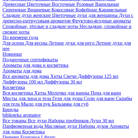
Древесные
Цветочные
Восточные
Розовые
Ванильные
Сиреневые
Вишневые
Кокосовые
Кофейные
Карамельные
Сладкие духи женские
Цветочные духи для женщины
Духи с
древесно-цитрусовым ароматом
Фруктово-ягодные ароматы
Спокойные, тёплые и сладкие ноты
Несладкие, спокойные и
свежие ноты
По времени года
Для осени
Для весны
Летние духи для него
Летние духи для
нее
Новинки
Подарочные сертификаты
Ароматы для дома и косметика
Ароматы для дома
Все ароматы для дома
Хиты
Свечи
Диффузоры 125 мл
Диффузоры 100 мл
Диффузоры 30 мл
Косметика
Вся косметика
Хиты
Молочко для ванны
Пена для ванн
Мисты для лица и тела
Гели для душа
Соли для ванн
Скрабы
для тела
Мыло для рук
Бальзамы для губ
Бренды
biblioteka aromatov
Все товары
Все духи
Наборы пробников
Духи 30 мл
Парфюмерная вода
Масляные духи
Наборы духов
Ароматы
для дома
Косметика
Demeter Fragrance Library