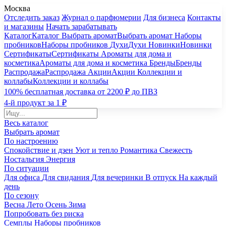
Москва
Отследить заказ
Журнал о парфюмерии
Для бизнеса
Контакты
и магазины
Начать зарабатывать
Каталог
Каталог
Выбрать аромат
Выбрать аромат
Наборы
пробников
Наборы пробников
Духи
Духи
Новинки
Новинки
Сертификаты
Сертификаты
Ароматы для дома и
косметика
Ароматы для дома и косметика
Бренды
Бренды
Распродажа
Распродажа
Акции
Акции
Коллекции и
коллабы
Коллекции и коллабы
100% бесплатная доставка от 2200 ₽ до ПВЗ
4-й продукт за 1 ₽
Весь каталог
Выбрать аромат
По настроению
Спокойствие и дзен
Уют и тепло
Романтика
Свежесть
Ностальгия
Энергия
По ситуации
Для офиса
Для свидания
Для вечеринки
В отпуск
На каждый
день
По сезону
Весна
Лето
Осень
Зима
Попробовать без риска
Семплы
Наборы пробников