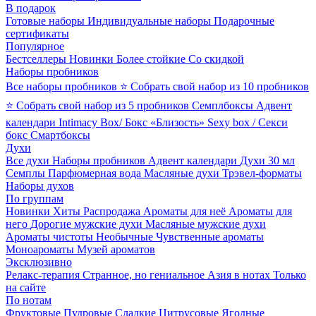
В подарок
Готовые наборы
Индивидуальные наборы
Подарочные
сертификаты
Популярное
Бестселлеры
Новинки
Более стойкие
Со скидкой
Наборы пробников
Все наборы пробников
⭐ Собрать свой набор из 10 пробников
⭐ Собрать свой набор из 5 пробников
Семплбоксы
Адвент
календари
Intimacy Box/ Бокс «Близость»
Sexy box / Секси
бокс
Смартбоксы
Духи
Все духи
Наборы пробников
Адвент календари
Духи 30 мл
Семплы
Парфюмерная вода
Масляные духи
Трэвел-форматы
Наборы духов
По группам
Новинки
Хиты
Распродажа
Ароматы для неё
Ароматы для
него
Дорогие мужские духи
Масляные мужские духи
Ароматы чистоты
Необычные
Чувственные ароматы
Моноароматы
Музей ароматов
Эксклюзивно
Релакс-терапия
Странное, но гениальное
Азия в нотах
Только
на сайте
По нотам
Фруктовые
Пудровые
Сладкие
Цитрусовые
Ягодные