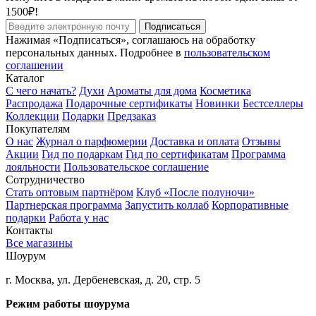
1500₽!
Подписаться
Нажимая «Подписаться», соглашаюсь на обработку
персональных данных. Подробнее в
пользовательском
соглашении
Каталог
С чего начать?
Духи
Ароматы для дома
Косметика
Распродажа
Подарочные сертификаты
Новинки
Бестселлеры
Коллекции
Подарки
Предзаказ
Покупателям
О нас
Журнал о парфюмерии
Доставка и оплата
Отзывы
Акции
Гид по подаркам
Гид по сертификатам
Программа
лояльности
Пользовательское соглашение
Сотрудничество
Стать оптовым партнёром
Клуб «После полуночи»
Партнерская программа
Запустить коллаб
Корпоративные
подарки
Работа у нас
Контакты
Все магазины
Шоурум
г. Москва, ул. Дербеневская, д. 20, стр. 5
Режим работы шоурума