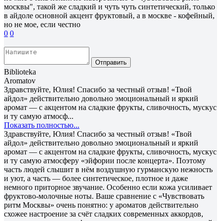
москвы", такой же сладкий и чуть чуть синтетический, только
в айдоле основной акцент фруктовый, а в москве - кофейный,
но не мое, если честно
0
0
Отправить
Biblioteka
Aromatov
Здравствуйте, Юлия! Спасибо за честный отзыв! «Твой
айдол» действительно довольно эмоциональный и яркий
аромат — с акцентом на сладкие фрукты, сливочность, мускус
и ту самую атмосф...
Показать полностью...
Здравствуйте, Юлия! Спасибо за честный отзыв! «Твой
айдол» действительно довольно эмоциональный и яркий
аромат — с акцентом на сладкие фрукты, сливочность, мускус
и ту самую атмосферу «эйфории после концерта». Поэтому
часть людей слышит в нём воздушную гурманскую нежность
и уют, а часть — более синтетическое, плотное и даже
немного приторное звучание. Особенно если кожа усиливает
фруктово-молочные ноты. Ваше сравнение с «Чувствовать
ритм Москвы» очень понятно: у ароматов действительно
схожее настроение за счёт сладких современных аккордов,