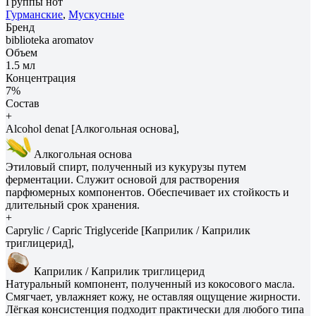
Группы нот
Гурманские
,
Мускусные
Бренд
biblioteka aromatov
Объем
1.5 мл
Концентрация
7%
Состав
+
Alcohol denat [Алкогольная основа],
Алкогольная основа
Этиловый спирт, полученный из кукурузы путем
ферментации. Служит основой для растворения
парфюмерных компонентов. Обеспечивает их стойкость и
длительный срок хранения.
+
Caprylic / Capric Triglyceride [Каприлик / Каприлик
триглицерид],
Каприлик / Каприлик триглицерид
Натуральный компонент, полученный из кокосового масла.
Смягчает, увлажняет кожу, не оставляя ощущение жирности.
Лёгкая консистенция подходит практически для любого типа