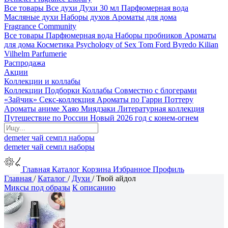
Все товары
Все духи
Духи 30 мл
Парфюмерная вода
Масляные духи
Наборы духов
Ароматы для дома
Fragrance Community
Все товары
Парфюмерная вода
Наборы пробников
Ароматы
для дома
Косметика
Psychology of Sex
Tom Ford
Byredo
Kilian
Vilhelm Parfumerie
Распродажа
Акции
Коллекции и коллабы
Коллекции
Подборки
Коллабы
Совместно с блогерами
«Зайчик»
Секс-коллекция
Ароматы по Гарри Поттеру
Ароматы аниме Хаяо Миядзаки
Литературная коллекция
Путешествие по России
Новый 2026 год с конем-огнем
demeter
чай
семпл
наборы
demeter
чай
семпл
наборы
Главная
Каталог
Корзина
Избранное
Профиль
Главная
/
Каталог
/
Духи
/
Твой айдол
Миксы под образы
К описанию