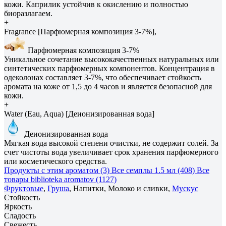
кожи. Каприлик устойчив к окислению и полностью
биоразлагаем.
+
Fragrance [Парфюмерная композиция 3-7%],
Парфюмерная композиция 3-7%
Уникальное сочетание высококачественных натуральных или
синтетических парфюмерных компонентов. Концентрация в
одеколонах составляет 3-7%, что обеспечивает стойкость
аромата на коже от 1,5 до 4 часов и является безопасной для
кожи.
+
Water (Eau, Aqua) [Деионизированная вода]
Деионизированная вода
Мягкая вода высокой степени очистки, не содержит солей. За
счет чистоты вода увеличивает срок хранения парфюмерного
или косметического средства.
Продукты с этим ароматом (3)
Все семплы 1.5 мл (408)
Все
товары biblioteka aromatov (1127)
Фруктовые
,
Груша
, Напитки, Молоко и сливки,
Мускус
Стойкость
Яркость
Сладость
Свежесть