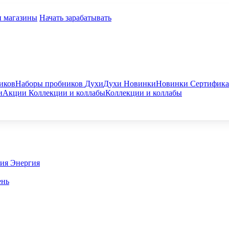
и магазины
Начать зарабатывать
иков
Наборы пробников
Духи
Духи
Новинки
Новинки
Сертифик
и
Акции
Коллекции и коллабы
Коллекции и коллабы
гия
Энергия
ень