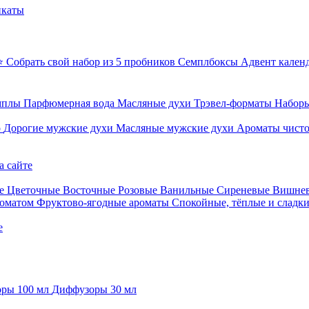
икаты
⭐ Собрать свой набор из 5 пробников
Семплбоксы
Адвент кален
мплы
Парфюмерная вода
Масляные духи
Трэвел-форматы
Наборы
о
Дорогие мужские духи
Масляные мужские духи
Ароматы чист
а сайте
е
Цветочные
Восточные
Розовые
Ванильные
Сиреневые
Вишне
роматом
Фруктово-ягодные ароматы
Спокойные, тёплые и сладк
е
ры 100 мл
Диффузоры 30 мл