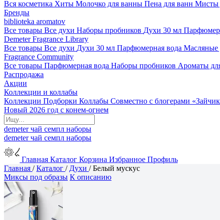
Вся косметика
Хиты
Молочко для ванны
Пена для ванн
Мисты 
Бренды
biblioteka aromatov
Все товары
Все духи
Наборы пробников
Духи 30 мл
Парфюмер
Demeter Fragrance Library
Все товары
Все духи
Духи 30 мл
Парфюмерная вода
Масляные
Fragrance Community
Все товары
Парфюмерная вода
Наборы пробников
Ароматы дл
Распродажа
Акции
Коллекции и коллабы
Коллекции
Подборки
Коллабы
Совместно с блогерами
«Зайчик
Новый 2026 год с конем-огнем
demeter
чай
семпл
наборы
demeter
чай
семпл
наборы
Главная
Каталог
Корзина
Избранное
Профиль
Главная
/
Каталог
/
Духи
/
Белый мускус
Миксы под образы
К описанию