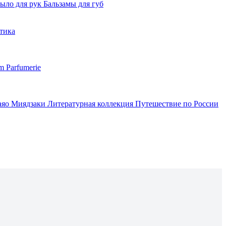
ыло для рук
Бальзамы для губ
тика
m Parfumerie
аяо Миядзаки
Литературная коллекция
Путешествие по России