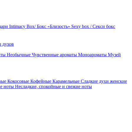
дари
Intimacy Box/ Бокс «Близость»
Sexy box / Секси бокс
 духов
оты
Необычные
Чувственные ароматы
Моноароматы
Музей
вые
Кокосовые
Кофейные
Карамельные
Сладкие духи женские
ие ноты
Несладкие, спокойные и свежие ноты