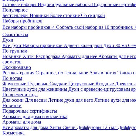
Готовые наборы
Индивидуальные наборы
Подарочные сертиф
Популярное
Бестселлеры
Новинки
Более стойкие
Со скидкой
Наборы пробников
Все наборы пробников
⭐ Собрать свой набор из 10 пробников
Смартбоксы
Духи
Все духи
Наборы пробников
Адвент календари
Духи 30 мл
Се
По группам
Новинки
Хиты
Распродажа
Ароматы для неё
Ароматы для нег
ароматов
Эксклюзивно
Релакс-терапия
Странное, но гениальное
Азия в нотах
Только н
По нотам
Фруктовые
Пудровые
Сладкие
Цитрусовые
Ягодные
Древесны
Цветочные духи для женщины
Духи с древесно-цитрусовым а
По времени года
Для осени
Для весны
Летние духи для него
Летние духи для не
Новинки
Подарочные сертификаты
Ароматы для дома и косметика
Ароматы для дома
Все ароматы для дома
Хиты
Свечи
Диффузоры 125 мл
Диффузо
Косметика