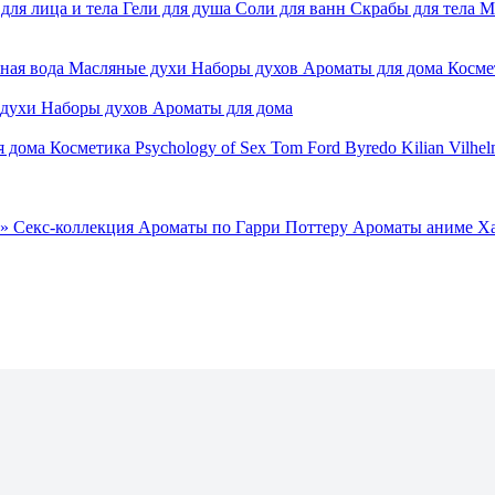
для лица и тела
Гели для душа
Соли для ванн
Скрабы для тела
М
ная вода
Масляные духи
Наборы духов
Ароматы для дома
Косме
 духи
Наборы духов
Ароматы для дома
я дома
Косметика
Psychology of Sex
Tom Ford
Byredo
Kilian
Vilhel
»
Секс-коллекция
Ароматы по Гарри Поттеру
Ароматы аниме Х