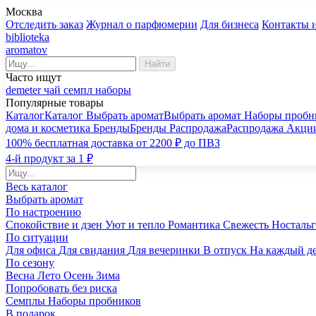
Москва
Отследить заказ
Журнал о парфюмерии
Для бизнеса
Контакты 
biblioteka
aromatov
Найти
Часто ищут
demeter
чай
семпл
наборы
Популярные товары
Каталог
Каталог
Выбрать аромат
Выбрать аромат
Наборы пробн
дома и косметика
Бренды
Бренды
Распродажа
Распродажа
Акци
100% бесплатная доставка от 2200 ₽ до ПВЗ
4-й продукт за 1 ₽
Весь каталог
Выбрать аромат
По настроению
Спокойствие и дзен
Уют и тепло
Романтика
Свежесть
Носталь
По ситуации
Для офиса
Для свидания
Для вечеринки
В отпуск
На каждый д
По сезону
Весна
Лето
Осень
Зима
Попробовать без риска
Семплы
Наборы пробников
В подарок