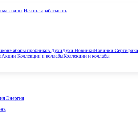
и магазины
Начать зарабатывать
иков
Наборы пробников
Духи
Духи
Новинки
Новинки
Сертифик
и
Акции
Коллекции и коллабы
Коллекции и коллабы
гия
Энергия
ень