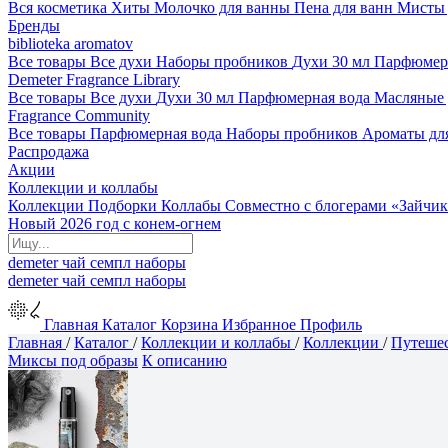
Вся косметика
Хиты
Молочко для ванны
Пена для ванн
Мисты 
Бренды
biblioteka aromatov
Все товары
Все духи
Наборы пробников
Духи 30 мл
Парфюмер
Demeter Fragrance Library
Все товары
Все духи
Духи 30 мл
Парфюмерная вода
Масляные
Fragrance Community
Все товары
Парфюмерная вода
Наборы пробников
Ароматы дл
Распродажа
Акции
Коллекции и коллабы
Коллекции
Подборки
Коллабы
Совместно с блогерами
«Зайчик
Новый 2026 год с конем-огнем
demeter
чай
семпл
наборы
demeter
чай
семпл
наборы
Главная
Каталог
Корзина
Избранное
Профиль
Главная
/
Каталог
/
Коллекции и коллабы
/
Коллекции
/
Путешес
Миксы под образы
К описанию