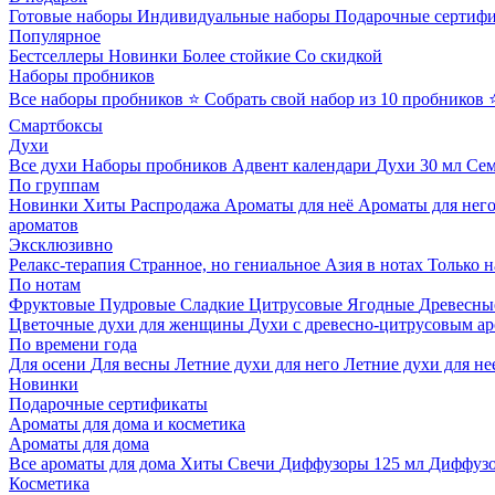
Готовые наборы
Индивидуальные наборы
Подарочные сертиф
Популярное
Бестселлеры
Новинки
Более стойкие
Со скидкой
Наборы пробников
Все наборы пробников
⭐ Собрать свой набор из 10 пробников
Смартбоксы
Духи
Все духи
Наборы пробников
Адвент календари
Духи 30 мл
Се
По группам
Новинки
Хиты
Распродажа
Ароматы для неё
Ароматы для нег
ароматов
Эксклюзивно
Релакс-терапия
Странное, но гениальное
Азия в нотах
Только н
По нотам
Фруктовые
Пудровые
Сладкие
Цитрусовые
Ягодные
Древесны
Цветочные духи для женщины
Духи с древесно-цитрусовым а
По времени года
Для осени
Для весны
Летние духи для него
Летние духи для не
Новинки
Подарочные сертификаты
Ароматы для дома и косметика
Ароматы для дома
Все ароматы для дома
Хиты
Свечи
Диффузоры 125 мл
Диффузо
Косметика