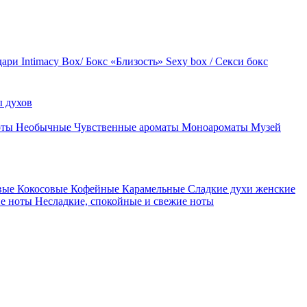
дари
Intimacy Box/ Бокс «Близость»
Sexy box / Секси бокс
 духов
оты
Необычные
Чувственные ароматы
Моноароматы
Музей
вые
Кокосовые
Кофейные
Карамельные
Сладкие духи женские
ие ноты
Несладкие, спокойные и свежие ноты