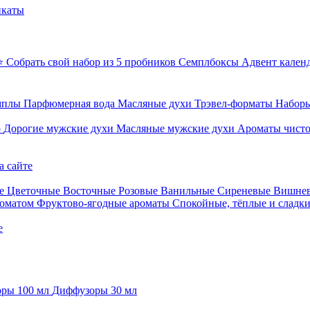
икаты
⭐ Собрать свой набор из 5 пробников
Семплбоксы
Адвент кален
мплы
Парфюмерная вода
Масляные духи
Трэвел-форматы
Наборы
о
Дорогие мужские духи
Масляные мужские духи
Ароматы чист
а сайте
е
Цветочные
Восточные
Розовые
Ванильные
Сиреневые
Вишне
роматом
Фруктово-ягодные ароматы
Спокойные, тёплые и сладк
е
ры 100 мл
Диффузоры 30 мл