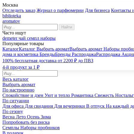
Москва
Отследить заказ
Журнал о парфюмерии
Для бизнеса
Контакты 
biblioteka
aromatov
Найти
Часто ищут
demeter
чай
семпл
наборы
Популярные товары
Каталог
Каталог
Выбрать аромат
Выбрать аромат
Наборы пробн
дома и косметика
Бренды
Бренды
Распродажа
Распродажа
Акци
100% бесплатная доставка от 2200 ₽ до ПВЗ
4-й продукт за 1 ₽
Весь каталог
Выбрать аромат
По настроению
Спокойствие и дзен
Уют и тепло
Романтика
Свежесть
Носталь
По ситуации
Для офиса
Для свидания
Для вечеринки
В отпуск
На каждый д
По сезону
Весна
Лето
Осень
Зима
Попробовать без риска
Семплы
Наборы пробников
В подарок