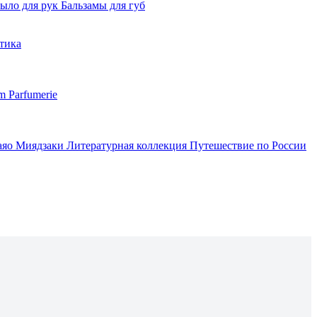
ыло для рук
Бальзамы для губ
тика
m Parfumerie
аяо Миядзаки
Литературная коллекция
Путешествие по России