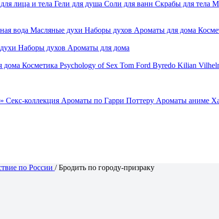
для лица и тела
Гели для душа
Соли для ванн
Скрабы для тела
М
ная вода
Масляные духи
Наборы духов
Ароматы для дома
Косме
 духи
Наборы духов
Ароматы для дома
я дома
Косметика
Psychology of Sex
Tom Ford
Byredo
Kilian
Vilhel
»
Секс-коллекция
Ароматы по Гарри Поттеру
Ароматы аниме Х
твие по России
/
Бродить по городу-призраку