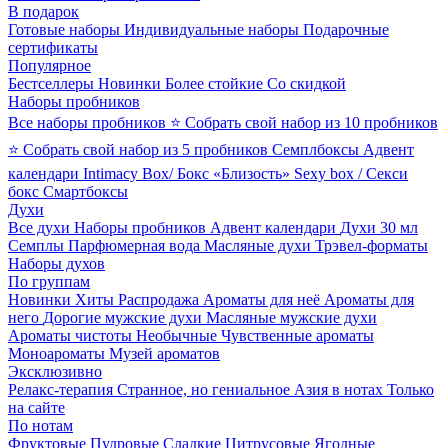
В подарок
Готовые наборы
Индивидуальные наборы
Подарочные
сертификаты
Популярное
Бестселлеры
Новинки
Более стойкие
Со скидкой
Наборы пробников
Все наборы пробников
⭐ Собрать свой набор из 10 пробников
⭐ Собрать свой набор из 5 пробников
Семплбоксы
Адвент
календари
Intimacy Box/ Бокс «Близость»
Sexy box / Секси
бокс
Смартбоксы
Духи
Все духи
Наборы пробников
Адвент календари
Духи 30 мл
Семплы
Парфюмерная вода
Масляные духи
Трэвел-форматы
Наборы духов
По группам
Новинки
Хиты
Распродажа
Ароматы для неё
Ароматы для
него
Дорогие мужские духи
Масляные мужские духи
Ароматы чистоты
Необычные
Чувственные ароматы
Моноароматы
Музей ароматов
Эксклюзивно
Релакс-терапия
Странное, но гениальное
Азия в нотах
Только
на сайте
По нотам
Фруктовые
Пудровые
Сладкие
Цитрусовые
Ягодные