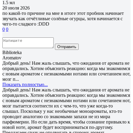
1.5 мл
20 июля 2026
по какой-то причине на мне в итоге этот пробник начинает
звучать как отчётливые солёные огурцы, хотя начинается с
чего-то сладкого :DDD
0
0
Отправить
Biblioteka
Aromatov
Добрый день! Нам жаль слышать, что ожидания от аромата не
оправдались. Хотим объяснить реакцию: когда мы знакомимся
с новым ароматом с незнакомыми нотами или сочетанием нот,
мозг п...
Показать полностью...
Добрый день! Нам жаль слышать, что ожидания от аромата не
оправдались. Хотим объяснить реакцию: когда мы знакомимся
с новым ароматом с незнакомыми нотами или сочетанием нот,
мозг пытается соотнести их с чем-то, что уже когда-то
слышал. Поскольку у нас необычные моноароматы, кто-то
проводит аналогию со знакомыми запахи не из мира
парфюмерии. Но если дать время, чтобы сознание привыкло к
новой ноте, аромат будет восприниматься по-другому.
Предлагаем сразу не отодвигать в сторону аромат.