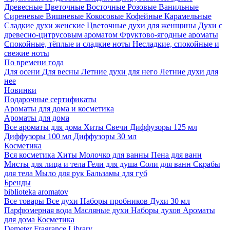
Древесные
Цветочные
Восточные
Розовые
Ванильные
Сиреневые
Вишневые
Кокосовые
Кофейные
Карамельные
Сладкие духи женские
Цветочные духи для женщины
Духи с
древесно-цитрусовым ароматом
Фруктово-ягодные ароматы
Спокойные, тёплые и сладкие ноты
Несладкие, спокойные и
свежие ноты
По времени года
Для осени
Для весны
Летние духи для него
Летние духи для
нее
Новинки
Подарочные сертификаты
Ароматы для дома и косметика
Ароматы для дома
Все ароматы для дома
Хиты
Свечи
Диффузоры 125 мл
Диффузоры 100 мл
Диффузоры 30 мл
Косметика
Вся косметика
Хиты
Молочко для ванны
Пена для ванн
Мисты для лица и тела
Гели для душа
Соли для ванн
Скрабы
для тела
Мыло для рук
Бальзамы для губ
Бренды
biblioteka aromatov
Все товары
Все духи
Наборы пробников
Духи 30 мл
Парфюмерная вода
Масляные духи
Наборы духов
Ароматы
для дома
Косметика
Demeter Fragrance Library