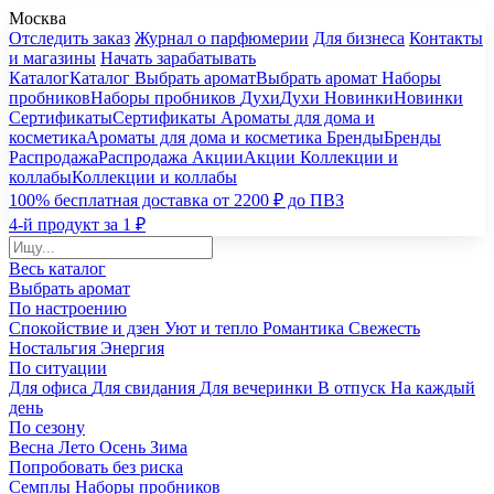
Москва
Отследить заказ
Журнал о парфюмерии
Для бизнеса
Контакты
и магазины
Начать зарабатывать
Каталог
Каталог
Выбрать аромат
Выбрать аромат
Наборы
пробников
Наборы пробников
Духи
Духи
Новинки
Новинки
Сертификаты
Сертификаты
Ароматы для дома и
косметика
Ароматы для дома и косметика
Бренды
Бренды
Распродажа
Распродажа
Акции
Акции
Коллекции и
коллабы
Коллекции и коллабы
100% бесплатная доставка от 2200 ₽ до ПВЗ
4-й продукт за 1 ₽
Весь каталог
Выбрать аромат
По настроению
Спокойствие и дзен
Уют и тепло
Романтика
Свежесть
Ностальгия
Энергия
По ситуации
Для офиса
Для свидания
Для вечеринки
В отпуск
На каждый
день
По сезону
Весна
Лето
Осень
Зима
Попробовать без риска
Семплы
Наборы пробников