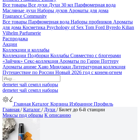
Все товары
Все духи
Духи 30 мл
Парфюмерная вода
Масляные духи
Наборы духов
Ароматы для дома
Fragrance Community
Все товары
Парфюмерная вода
Наборы пробников
Ароматы
для дома
Косметика
Psychology of Sex
Tom Ford
Byredo
Kilian
Vilhelm Parfumerie
Распродажа
Акции
Коллекции и коллабы
Коллекции
Подборки
Коллабы
Совместно с блогерами
«Зайчик»
Секс-коллекция
Ароматы по Гарри Поттеру
Ароматы аниме Хаяо Миядзаки
Литературная коллекция
Путешествие по России
Новый 2026 год с конем-огнем
demeter
чай
семпл
наборы
demeter
чай
семпл
наборы
Главная
Каталог
Корзина
Избранное
Профиль
Главная
/
Каталог
/
Духи
/
Билет до 6-й станции
Миксы под образы
К описанию