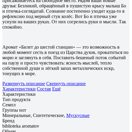
присаживаетесь на свободное место. Рядом ваши новые
друзья: Безликий, обращённый в пушистую крысу малыш Бо
и птичка-соглядатай. Сознание постепенно уходит куда-то в
рефлексию под мерный стук колёс. Вот Бо и птичка уже
уснули на ваших руках. От них согрелись руки и мысли. Так
спокойно.
Аромат «Билет до шестой станции» — это возможность в
любой момент сесть в поезд из Царства духов, прокатиться по
морю и заглянуть в себя. Поставить бешеный поток событий
на паузу и просто чувствовать: ясность мыслей, тепло
собственной души и лёгкий запах металлических искр,
тонущих в море.
Развернуть описание
Свернуть описание
Характеристики
Состав
Ещё
Характеристики
Тип продукта
Семпл
Группы нот
Минеральные, Синтетические,
Мускусные
Бренд
biblioteka aromatov
Объем