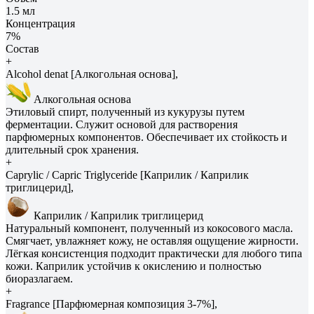
1.5 мл
Концентрация
7%
Состав
+
Alcohol denat [Алкогольная основа],
Алкогольная основа
Этиловый спирт, полученный из кукурузы путем
ферментации. Служит основой для растворения
парфюмерных компонентов. Обеспечивает их стойкость и
длительный срок хранения.
+
Caprylic / Capric Triglyceride [Каприлик / Каприлик
триглицерид],
Каприлик / Каприлик триглицерид
Натуральный компонент, полученный из кокосового масла.
Смягчает, увлажняет кожу, не оставляя ощущение жирности.
Лёгкая консистенция подходит практически для любого типа
кожи. Каприлик устойчив к окислению и полностью
биоразлагаем.
+
Fragrance [Парфюмерная композиция 3-7%],