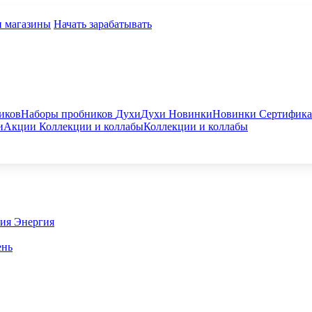
и магазины
Начать зарабатывать
иков
Наборы пробников
Духи
Духи
Новинки
Новинки
Сертифик
и
Акции
Коллекции и коллабы
Коллекции и коллабы
гия
Энергия
ень