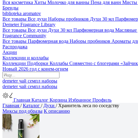
Вся косметика
Хиты
Молочко для ванны
Пена для ванн
Мисты 
Бренды
biblioteka aromatov
Все товары
Все духи
Наборы пробников
Духи 30 мл
Парфюмер
Demeter Fragrance Library
Все товары
Все духи
Духи 30 мл
Парфюмерная вода
Масляные
Fragrance Community
Все товары
Парфюмерная вода
Наборы пробников
Ароматы дл
Распродажа
Акции
Коллекции и коллабы
Коллекции
Подборки
Коллабы
Совместно с блогерами
«Зайчик
Новый 2026 год с конем-огнем
demeter
чай
семпл
наборы
demeter
чай
семпл
наборы
Главная
Каталог
Корзина
Избранное
Профиль
Главная
/
Каталог
/
Духи
/
Хранитель леса по соседству
Миксы под образы
К описанию