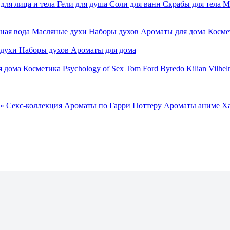
для лица и тела
Гели для душа
Соли для ванн
Скрабы для тела
М
ная вода
Масляные духи
Наборы духов
Ароматы для дома
Косме
 духи
Наборы духов
Ароматы для дома
я дома
Косметика
Psychology of Sex
Tom Ford
Byredo
Kilian
Vilhel
»
Секс-коллекция
Ароматы по Гарри Поттеру
Ароматы аниме Х