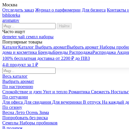
Москва
Отследить заказ
Журнал о парфюмерии
Для бизнеса
Контакты 
biblioteka
aromatov
Найти
Часто ищут
demeter
чай
семпл
наборы
Популярные товары
Каталог
Каталог
Выбрать аромат
Выбрать аромат
Наборы пробн
дома и косметика
Бренды
Бренды
Распродажа
Распродажа
Акци
100% бесплатная доставка от 2200 ₽ до ПВЗ
4-й продукт за 1 ₽
Весь каталог
Выбрать аромат
По настроению
Спокойствие и дзен
Уют и тепло
Романтика
Свежесть
Носталь
По ситуации
Для офиса
Для свидания
Для вечеринки
В отпуск
На каждый д
По сезону
Весна
Лето
Осень
Зима
Попробовать без риска
Семплы
Наборы пробников
В подарок