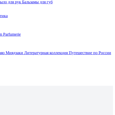
ыло для рук
Бальзамы для губ
тика
m Parfumerie
аяо Миядзаки
Литературная коллекция
Путешествие по России