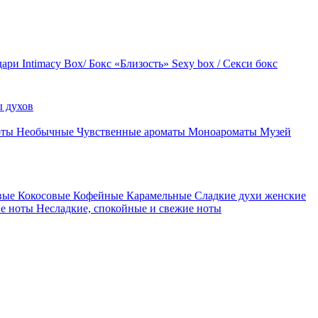
дари
Intimacy Box/ Бокс «Близость»
Sexy box / Секси бокс
 духов
оты
Необычные
Чувственные ароматы
Моноароматы
Музей
вые
Кокосовые
Кофейные
Карамельные
Сладкие духи женские
ие ноты
Несладкие, спокойные и свежие ноты