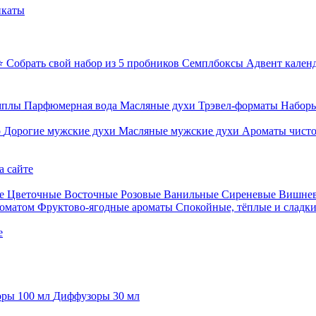
икаты
⭐ Собрать свой набор из 5 пробников
Семплбоксы
Адвент кален
мплы
Парфюмерная вода
Масляные духи
Трэвел-форматы
Наборы
о
Дорогие мужские духи
Масляные мужские духи
Ароматы чист
а сайте
е
Цветочные
Восточные
Розовые
Ванильные
Сиреневые
Вишне
роматом
Фруктово-ягодные ароматы
Спокойные, тёплые и сладк
е
ры 100 мл
Диффузоры 30 мл