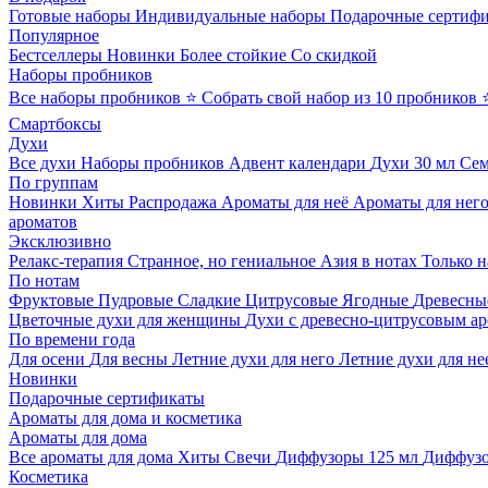
Готовые наборы
Индивидуальные наборы
Подарочные сертиф
Популярное
Бестселлеры
Новинки
Более стойкие
Со скидкой
Наборы пробников
Все наборы пробников
⭐ Собрать свой набор из 10 пробников
Смартбоксы
Духи
Все духи
Наборы пробников
Адвент календари
Духи 30 мл
Се
По группам
Новинки
Хиты
Распродажа
Ароматы для неё
Ароматы для нег
ароматов
Эксклюзивно
Релакс-терапия
Странное, но гениальное
Азия в нотах
Только н
По нотам
Фруктовые
Пудровые
Сладкие
Цитрусовые
Ягодные
Древесны
Цветочные духи для женщины
Духи с древесно-цитрусовым а
По времени года
Для осени
Для весны
Летние духи для него
Летние духи для не
Новинки
Подарочные сертификаты
Ароматы для дома и косметика
Ароматы для дома
Все ароматы для дома
Хиты
Свечи
Диффузоры 125 мл
Диффузо
Косметика