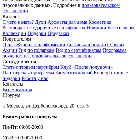
персональных данных. Подробнее в
пользовательском
соглашении
Каталог
С чего начать?
Духи
Ароматы для дома
Косметика
Распродажа
Подарочные сертификаты
Новинки
Бестселлеры
Коллекции
Подарки
Предзаказ
Покупателям
О нас
Журнал о парфюмерии
Доставка и оплата
Отзывы
Акции
Гид по подаркам
Гид по сертификатам
Программа
лояльности
Пользовательское соглашение
Сотрудничество
Стать оптовым партнёром
Клуб «После полуночи»
Партнерская программа
Запустить коллаб
Корпоративные
подарки
Работа у нас
Контакты
Все магазины
Шоурум
г. Москва, ул. Дербеневская, д. 20, стр. 5
Режим работы шоурума
Пн-Пт: 09:00-20:00
Сб-Вс: 09:00-19:00