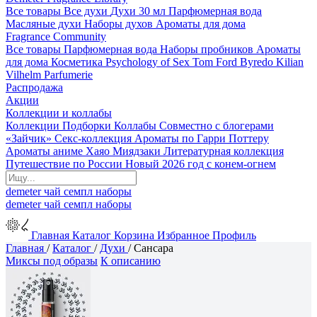
Все товары
Все духи
Духи 30 мл
Парфюмерная вода
Масляные духи
Наборы духов
Ароматы для дома
Fragrance Community
Все товары
Парфюмерная вода
Наборы пробников
Ароматы
для дома
Косметика
Psychology of Sex
Tom Ford
Byredo
Kilian
Vilhelm Parfumerie
Распродажа
Акции
Коллекции и коллабы
Коллекции
Подборки
Коллабы
Совместно с блогерами
«Зайчик»
Секс-коллекция
Ароматы по Гарри Поттеру
Ароматы аниме Хаяо Миядзаки
Литературная коллекция
Путешествие по России
Новый 2026 год с конем-огнем
demeter
чай
семпл
наборы
demeter
чай
семпл
наборы
Главная
Каталог
Корзина
Избранное
Профиль
Главная
/
Каталог
/
Духи
/
Сансара
Миксы под образы
К описанию