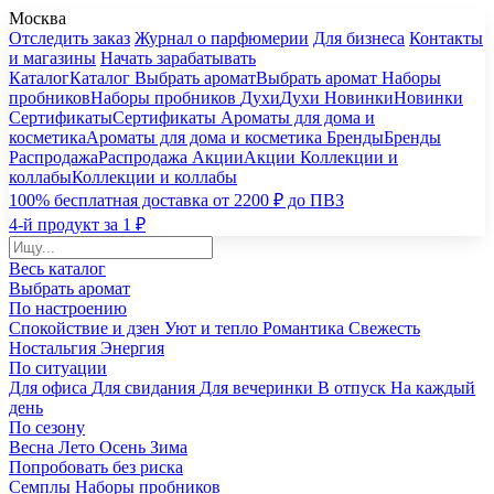
Москва
Отследить заказ
Журнал о парфюмерии
Для бизнеса
Контакты
и магазины
Начать зарабатывать
Каталог
Каталог
Выбрать аромат
Выбрать аромат
Наборы
пробников
Наборы пробников
Духи
Духи
Новинки
Новинки
Сертификаты
Сертификаты
Ароматы для дома и
косметика
Ароматы для дома и косметика
Бренды
Бренды
Распродажа
Распродажа
Акции
Акции
Коллекции и
коллабы
Коллекции и коллабы
100% бесплатная доставка от 2200 ₽ до ПВЗ
4-й продукт за 1 ₽
Весь каталог
Выбрать аромат
По настроению
Спокойствие и дзен
Уют и тепло
Романтика
Свежесть
Ностальгия
Энергия
По ситуации
Для офиса
Для свидания
Для вечеринки
В отпуск
На каждый
день
По сезону
Весна
Лето
Осень
Зима
Попробовать без риска
Семплы
Наборы пробников