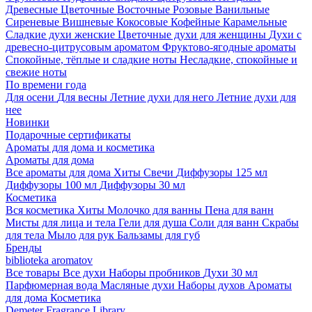
Древесные
Цветочные
Восточные
Розовые
Ванильные
Сиреневые
Вишневые
Кокосовые
Кофейные
Карамельные
Сладкие духи женские
Цветочные духи для женщины
Духи с
древесно-цитрусовым ароматом
Фруктово-ягодные ароматы
Спокойные, тёплые и сладкие ноты
Несладкие, спокойные и
свежие ноты
По времени года
Для осени
Для весны
Летние духи для него
Летние духи для
нее
Новинки
Подарочные сертификаты
Ароматы для дома и косметика
Ароматы для дома
Все ароматы для дома
Хиты
Свечи
Диффузоры 125 мл
Диффузоры 100 мл
Диффузоры 30 мл
Косметика
Вся косметика
Хиты
Молочко для ванны
Пена для ванн
Мисты для лица и тела
Гели для душа
Соли для ванн
Скрабы
для тела
Мыло для рук
Бальзамы для губ
Бренды
biblioteka aromatov
Все товары
Все духи
Наборы пробников
Духи 30 мл
Парфюмерная вода
Масляные духи
Наборы духов
Ароматы
для дома
Косметика
Demeter Fragrance Library