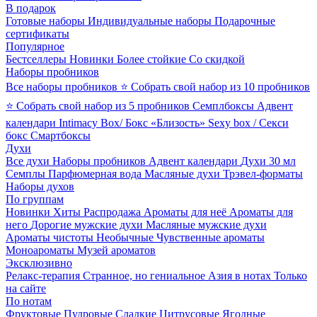
В подарок
Готовые наборы
Индивидуальные наборы
Подарочные
сертификаты
Популярное
Бестселлеры
Новинки
Более стойкие
Со скидкой
Наборы пробников
Все наборы пробников
⭐ Собрать свой набор из 10 пробников
⭐ Собрать свой набор из 5 пробников
Семплбоксы
Адвент
календари
Intimacy Box/ Бокс «Близость»
Sexy box / Секси
бокс
Смартбоксы
Духи
Все духи
Наборы пробников
Адвент календари
Духи 30 мл
Семплы
Парфюмерная вода
Масляные духи
Трэвел-форматы
Наборы духов
По группам
Новинки
Хиты
Распродажа
Ароматы для неё
Ароматы для
него
Дорогие мужские духи
Масляные мужские духи
Ароматы чистоты
Необычные
Чувственные ароматы
Моноароматы
Музей ароматов
Эксклюзивно
Релакс-терапия
Странное, но гениальное
Азия в нотах
Только
на сайте
По нотам
Фруктовые
Пудровые
Сладкие
Цитрусовые
Ягодные