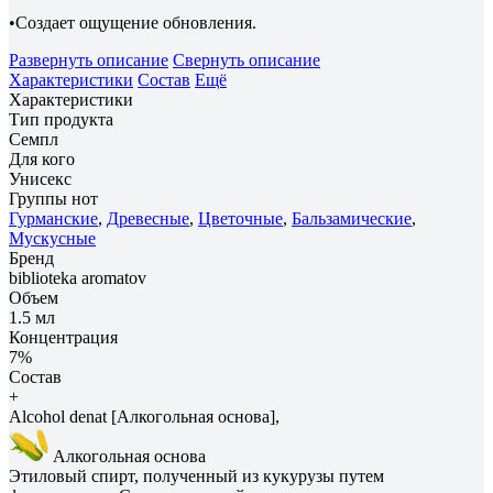
•Создает ощущение обновления.
Развернуть описание
Свернуть описание
Характеристики
Состав
Ещё
Характеристики
Тип продукта
Семпл
Для кого
Унисекс
Группы нот
Гурманские
,
Древесные
,
Цветочные
,
Бальзамические
,
Мускусные
Бренд
biblioteka aromatov
Объем
1.5 мл
Концентрация
7%
Состав
+
Alcohol denat [Алкогольная основа],
Алкогольная основа
Этиловый спирт, полученный из кукурузы путем