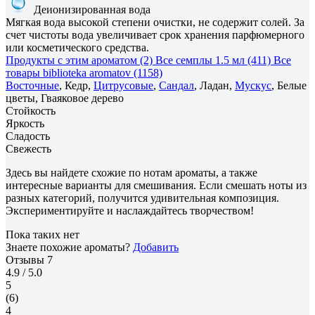
Деионизированная вода
Мягкая вода высокой степени очистки, не содержит солей. За
счет чистоты вода увеличивает срок хранения парфюмерного
или косметического средства.
Продукты с этим ароматом (2)
Все семплы 1.5 мл (411)
Все
товары biblioteka aromatov (1158)
Восточные
, Кедр,
Цитрусовые
,
Сандал
, Ладан,
Мускус
, Белые
цветы, Гваяковое дерево
Стойкость
Яркость
Сладость
Свежесть
Здесь вы найдете схожие по нотам ароматы, а также
интересные варианты для смешивания. Если смешать ноты из
разных категорий, получится удивительная композиция.
Экспериментируйте и наслаждайтесь творчеством!
Пока таких нет
Знаете похожие ароматы?
Добавить
Отзывы
7
4.9
/ 5.0
5
(6)
4