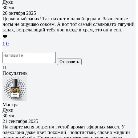
Духи
30 мл
26 октября 2025
Церковный запах! Так пахнет в нашей церкви. Заявленные
ноты не ощущаю совсем. А вот тот самый сладковато-тягучий
запах, встречающий тебя при входе в храм, это он и есть.
❤️
1
0
Отправить
П
Покупатель
Мантра
Духи
30 мл
21 сентября 2025
На старте меня встретил густой аромат эфирных масел. У
одеколона даже цвет похожий - золотистый, словно жидкий
цветочный мёд. Признаться, от цитрусов и соли я ждала