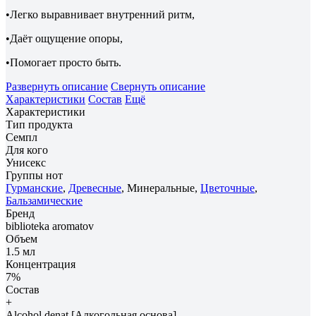
•Легко выравнивает внутренний ритм,
•Даёт ощущение опоры,
•Помогает просто быть.
Развернуть описание
Свернуть описание
Характеристики
Состав
Ещё
Характеристики
Тип продукта
Семпл
Для кого
Унисекс
Группы нот
Гурманские
,
Древесные
, Минеральные,
Цветочные
,
Бальзамические
Бренд
biblioteka aromatov
Объем
1.5 мл
Концентрация
7%
Состав
+
Alcohol denat [Алкогольная основа],