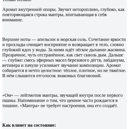
Аромат внутренней опоры. Звучит неторопливо, глубоко, как
повторяющаяся строка мантры, впитывающая в себя
внимание.
Верхние ноты — апельсин и морская соль. Сочетание яркости
и прохлады очищает восприятие и возвращает в тело, словно
глубокий вдох у воды. За ними идёт лёгкое дыхание жасмина.
Прозрачное, чуть отстранённое, как свет сквозь дым. Дальше
— глубже: смесь эфирных масел березового дёгтя, лабданума,
ветивера и пачули усиливает звучание композиции. Аромат
собирается в нечто целостное: тёплое, плотное, но не тяжёлое.
В нём слышится отголосок знакомых благовоний.
«Ом» — лейтмотив мантры, звучащей внутри после первого
пшика. Напоминание о том, что ценное часто рождается в
тишине. «Мантра» не требует настроения, она его создаёт.
Как влияет на состояние: