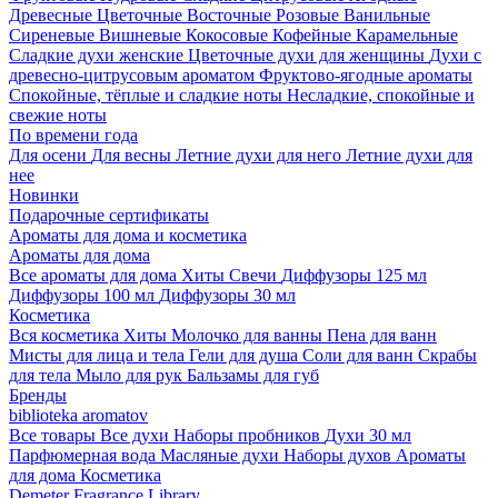
Древесные
Цветочные
Восточные
Розовые
Ванильные
Сиреневые
Вишневые
Кокосовые
Кофейные
Карамельные
Сладкие духи женские
Цветочные духи для женщины
Духи с
древесно-цитрусовым ароматом
Фруктово-ягодные ароматы
Спокойные, тёплые и сладкие ноты
Несладкие, спокойные и
свежие ноты
По времени года
Для осени
Для весны
Летние духи для него
Летние духи для
нее
Новинки
Подарочные сертификаты
Ароматы для дома и косметика
Ароматы для дома
Все ароматы для дома
Хиты
Свечи
Диффузоры 125 мл
Диффузоры 100 мл
Диффузоры 30 мл
Косметика
Вся косметика
Хиты
Молочко для ванны
Пена для ванн
Мисты для лица и тела
Гели для душа
Соли для ванн
Скрабы
для тела
Мыло для рук
Бальзамы для губ
Бренды
biblioteka aromatov
Все товары
Все духи
Наборы пробников
Духи 30 мл
Парфюмерная вода
Масляные духи
Наборы духов
Ароматы
для дома
Косметика
Demeter Fragrance Library