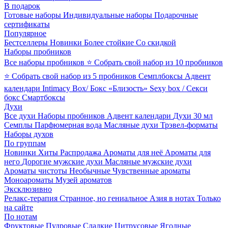
В подарок
Готовые наборы
Индивидуальные наборы
Подарочные
сертификаты
Популярное
Бестселлеры
Новинки
Более стойкие
Со скидкой
Наборы пробников
Все наборы пробников
⭐ Собрать свой набор из 10 пробников
⭐ Собрать свой набор из 5 пробников
Семплбоксы
Адвент
календари
Intimacy Box/ Бокс «Близость»
Sexy box / Секси
бокс
Смартбоксы
Духи
Все духи
Наборы пробников
Адвент календари
Духи 30 мл
Семплы
Парфюмерная вода
Масляные духи
Трэвел-форматы
Наборы духов
По группам
Новинки
Хиты
Распродажа
Ароматы для неё
Ароматы для
него
Дорогие мужские духи
Масляные мужские духи
Ароматы чистоты
Необычные
Чувственные ароматы
Моноароматы
Музей ароматов
Эксклюзивно
Релакс-терапия
Странное, но гениальное
Азия в нотах
Только
на сайте
По нотам
Фруктовые
Пудровые
Сладкие
Цитрусовые
Ягодные