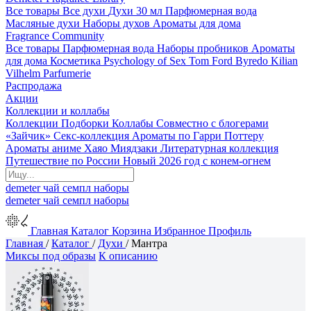
Все товары
Все духи
Духи 30 мл
Парфюмерная вода
Масляные духи
Наборы духов
Ароматы для дома
Fragrance Community
Все товары
Парфюмерная вода
Наборы пробников
Ароматы
для дома
Косметика
Psychology of Sex
Tom Ford
Byredo
Kilian
Vilhelm Parfumerie
Распродажа
Акции
Коллекции и коллабы
Коллекции
Подборки
Коллабы
Совместно с блогерами
«Зайчик»
Секс-коллекция
Ароматы по Гарри Поттеру
Ароматы аниме Хаяо Миядзаки
Литературная коллекция
Путешествие по России
Новый 2026 год с конем-огнем
demeter
чай
семпл
наборы
demeter
чай
семпл
наборы
Главная
Каталог
Корзина
Избранное
Профиль
Главная
/
Каталог
/
Духи
/
Мантра
Миксы под образы
К описанию