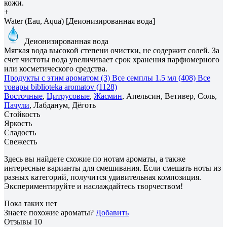
кожи.
+
Water (Eau, Aqua) [Деионизированная вода]
Деионизированная вода
Мягкая вода высокой степени очистки, не содержит солей. За
счет чистоты вода увеличивает срок хранения парфюмерного
или косметического средства.
Продукты с этим ароматом (3)
Все семплы 1.5 мл (408)
Все
товары biblioteka aromatov (1128)
Восточные
,
Цитрусовые
,
Жасмин
, Апельсин, Ветивер, Соль,
Пачули
, Лабданум, Дёготь
Стойкость
Яркость
Сладость
Свежесть
Здесь вы найдете схожие по нотам ароматы, а также
интересные варианты для смешивания. Если смешать ноты из
разных категорий, получится удивительная композиция.
Экспериментируйте и наслаждайтесь творчеством!
Пока таких нет
Знаете похожие ароматы?
Добавить
Отзывы
10