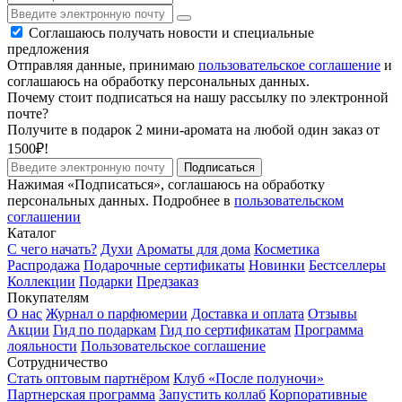
Соглашаюсь получать новости и специальные
предложения
Отправляя данные, принимаю
пользовательское соглашение
и
соглашаюсь на обработку персональных данных.
Почему стоит подписаться на нашу рассылку по электронной
почте?
Получите в подарок 2 мини-аромата на любой один заказ от
1500₽!
Подписаться
Нажимая «Подписаться», соглашаюсь на обработку
персональных данных. Подробнее в
пользовательском
соглашении
Каталог
С чего начать?
Духи
Ароматы для дома
Косметика
Распродажа
Подарочные сертификаты
Новинки
Бестселлеры
Коллекции
Подарки
Предзаказ
Покупателям
О нас
Журнал о парфюмерии
Доставка и оплата
Отзывы
Акции
Гид по подаркам
Гид по сертификатам
Программа
лояльности
Пользовательское соглашение
Сотрудничество
Стать оптовым партнёром
Клуб «После полуночи»
Партнерская программа
Запустить коллаб
Корпоративные