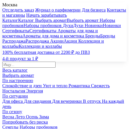
Москва
Отследить заказ
Журнал о парфюмерии
Для бизнеса
Контакты
и магазины
Начать зарабатывать
Каталог
Каталог
Выбрать аромат
Выбрать аромат
Наборы
пробников
Наборы пробников
Духи
Духи
Новинки
Новинки
Сертификаты
Сертификаты
Ароматы для дома и
косметика
Ароматы для дома и косметика
Бренды
Бренды
Распродажа
Распродажа
Акции
Акции
Коллекции и
коллабы
Коллекции и коллабы
100% бесплатная доставка от 2200 ₽ до ПВЗ
4-й продукт за 1 ₽
Весь каталог
Выбрать аромат
По настроению
Спокойствие и дзен
Уют и тепло
Романтика
Свежесть
Ностальгия
Энергия
По ситуации
Для офиса
Для свидания
Для вечеринки
В отпуск
На каждый
день
По сезону
Весна
Лето
Осень
Зима
Попробовать без риска
Семплы
Наборы пробников