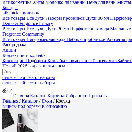
Вся косметика
Хиты
Молочко для ванны
Пена для ванн
Мисты 
Бренды
biblioteka aromatov
Все товары
Все духи
Наборы пробников
Духи 30 мл
Парфюмер
Demeter Fragrance Library
Все товары
Все духи
Духи 30 мл
Парфюмерная вода
Масляные
Fragrance Community
Все товары
Парфюмерная вода
Наборы пробников
Ароматы дл
Распродажа
Акции
Коллекции и коллабы
Коллекции
Подборки
Коллабы
Совместно с блогерами
«Зайчик
Новый 2026 год с конем-огнем
demeter
чай
семпл
наборы
demeter
чай
семпл
наборы
Главная
Каталог
Корзина
Избранное
Профиль
Главная
/
Каталог
/
Духи
/
Косуха
Миксы под образы
К описанию