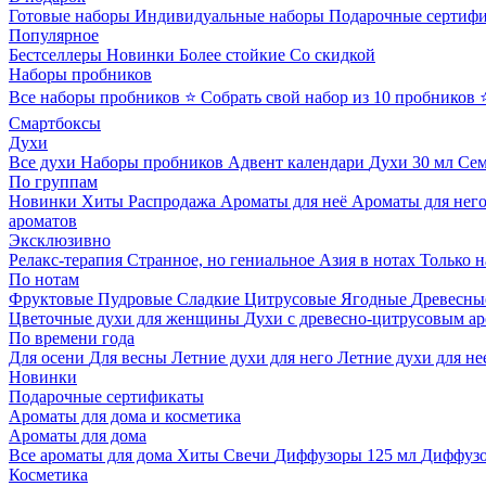
Готовые наборы
Индивидуальные наборы
Подарочные сертиф
Популярное
Бестселлеры
Новинки
Более стойкие
Со скидкой
Наборы пробников
Все наборы пробников
⭐ Собрать свой набор из 10 пробников
Смартбоксы
Духи
Все духи
Наборы пробников
Адвент календари
Духи 30 мл
Се
По группам
Новинки
Хиты
Распродажа
Ароматы для неё
Ароматы для нег
ароматов
Эксклюзивно
Релакс-терапия
Странное, но гениальное
Азия в нотах
Только н
По нотам
Фруктовые
Пудровые
Сладкие
Цитрусовые
Ягодные
Древесны
Цветочные духи для женщины
Духи с древесно-цитрусовым а
По времени года
Для осени
Для весны
Летние духи для него
Летние духи для не
Новинки
Подарочные сертификаты
Ароматы для дома и косметика
Ароматы для дома
Все ароматы для дома
Хиты
Свечи
Диффузоры 125 мл
Диффузо
Косметика