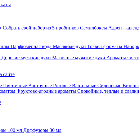
икаты
⭐ Собрать свой набор из 5 пробников
Семплбоксы
Адвент кален
мплы
Парфюмерная вода
Масляные духи
Трэвел-форматы
Наборы
о
Дорогие мужские духи
Масляные мужские духи
Ароматы чист
а сайте
е
Цветочные
Восточные
Розовые
Ванильные
Сиреневые
Вишне
роматом
Фруктово-ягодные ароматы
Спокойные, тёплые и сладк
е
ры 100 мл
Диффузоры 30 мл