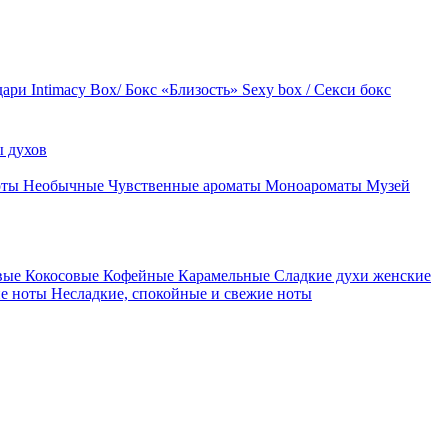
дари
Intimacy Box/ Бокс «Близость»
Sexy box / Секси бокс
 духов
оты
Необычные
Чувственные ароматы
Моноароматы
Музей
вые
Кокосовые
Кофейные
Карамельные
Сладкие духи женские
ие ноты
Несладкие, спокойные и свежие ноты