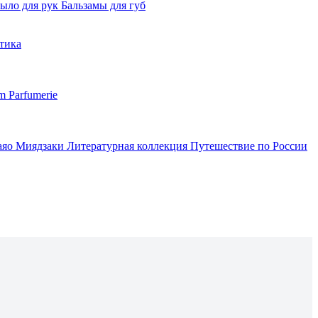
ыло для рук
Бальзамы для губ
тика
m Parfumerie
аяо Миядзаки
Литературная коллекция
Путешествие по России