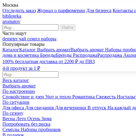
Москва
Отследить заказ
Журнал о парфюмерии
Для бизнеса
Контакты 
biblioteka
aromatov
Найти
Часто ищут
demeter
чай
семпл
наборы
Популярные товары
Каталог
Каталог
Выбрать аромат
Выбрать аромат
Наборы пробн
дома и косметика
Бренды
Бренды
Распродажа
Распродажа
Акци
100% бесплатная доставка от 2200 ₽ до ПВЗ
4-й продукт за 1 ₽
Весь каталог
Выбрать аромат
По настроению
Спокойствие и дзен
Уют и тепло
Романтика
Свежесть
Носталь
По ситуации
Для офиса
Для свидания
Для вечеринки
В отпуск
На каждый д
По сезону
Весна
Лето
Осень
Зима
Попробовать без риска
Семплы
Наборы пробников
В подарок