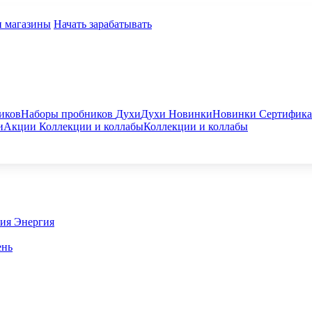
и магазины
Начать зарабатывать
иков
Наборы пробников
Духи
Духи
Новинки
Новинки
Сертифик
и
Акции
Коллекции и коллабы
Коллекции и коллабы
гия
Энергия
ень