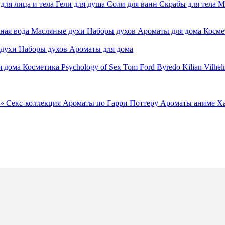
для лица и тела
Гели для душа
Соли для ванн
Скрабы для тела
М
ная вода
Масляные духи
Наборы духов
Ароматы для дома
Косме
 духи
Наборы духов
Ароматы для дома
я дома
Косметика
Psychology of Sex
Tom Ford
Byredo
Kilian
Vilhel
»
Секс-коллекция
Ароматы по Гарри Поттеру
Ароматы аниме Х