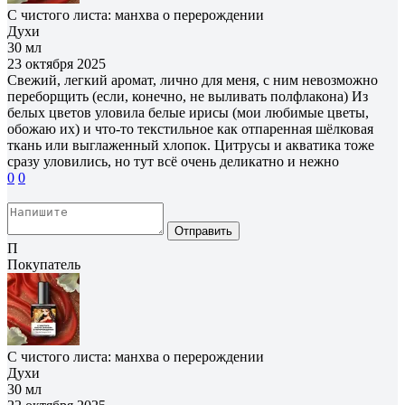
С чистого листа: манхва о перерождении
Духи
30 мл
23 октября 2025
Свежий, легкий аромат, лично для меня, с ним невозможно
переборщить (если, конечно, не выливать полфлакона) Из
белых цветов уловила белые ирисы (мои любимые цветы,
обожаю их) и что-то текстильное как отпаренная шёлковая
ткань или выглаженный хлопок. Цитрусы и акватика тоже
сразу уловились, но тут всё очень деликатно и нежно
0
0
Отправить
П
Покупатель
С чистого листа: манхва о перерождении
Духи
30 мл