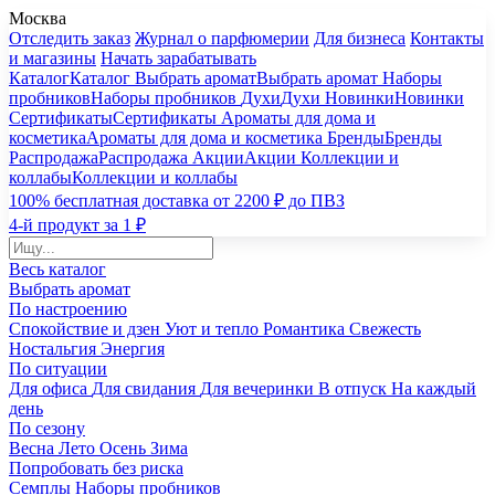
Москва
Отследить заказ
Журнал о парфюмерии
Для бизнеса
Контакты
и магазины
Начать зарабатывать
Каталог
Каталог
Выбрать аромат
Выбрать аромат
Наборы
пробников
Наборы пробников
Духи
Духи
Новинки
Новинки
Сертификаты
Сертификаты
Ароматы для дома и
косметика
Ароматы для дома и косметика
Бренды
Бренды
Распродажа
Распродажа
Акции
Акции
Коллекции и
коллабы
Коллекции и коллабы
100% бесплатная доставка от 2200 ₽ до ПВЗ
4-й продукт за 1 ₽
Весь каталог
Выбрать аромат
По настроению
Спокойствие и дзен
Уют и тепло
Романтика
Свежесть
Ностальгия
Энергия
По ситуации
Для офиса
Для свидания
Для вечеринки
В отпуск
На каждый
день
По сезону
Весна
Лето
Осень
Зима
Попробовать без риска
Семплы
Наборы пробников