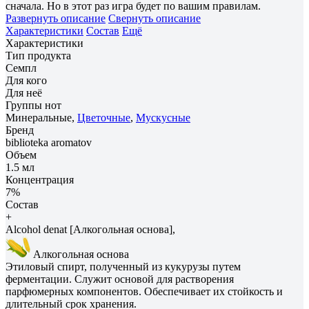
сначала. Но в этот раз игра будет по вашим правилам.
Развернуть описание
Свернуть описание
Характеристики
Состав
Ещё
Характеристики
Тип продукта
Семпл
Для кого
Для неё
Группы нот
Минеральные,
Цветочные
,
Мускусные
Бренд
biblioteka aromatov
Объем
1.5 мл
Концентрация
7%
Состав
+
Alcohol denat [Алкогольная основа],
Алкогольная основа
Этиловый спирт, полученный из кукурузы путем
ферментации. Служит основой для растворения
парфюмерных компонентов. Обеспечивает их стойкость и
длительный срок хранения.