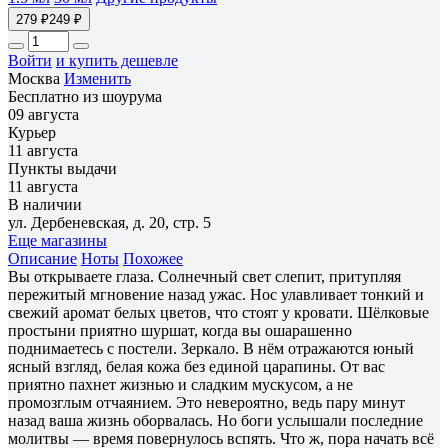
279 ₽
249 ₽
Войти
и купить дешевле
Москва
Изменить
Бесплатно из шоурума
09 августа
Курьер
11 августа
Пункты выдачи
11 августа
В наличии
ул. Дербеневская, д. 20, стр. 5
Еще магазины
Описание
Ноты
Похожее
Вы открываете глаза. Солнечный свет слепит, притупляя
пережитый мгновение назад ужас. Нос улавливает тонкий и
свежий аромат белых цветов, что стоят у кровати. Шёлковые
простыни приятно шуршат, когда вы ошарашенно
поднимаетесь с постели. Зеркало. В нём отражаются юный
ясный взгляд, белая кожа без единой царапины. От вас
приятно пахнет жизнью и сладким мускусом, а не
промозглым отчаянием. Это невероятно, ведь пару минут
назад ваша жизнь оборвалась. Но боги услышали последние
молитвы — время повернулось вспять. Что ж, пора начать всё