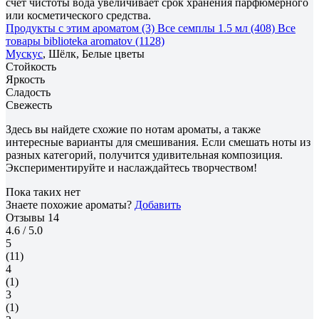
счет чистоты вода увеличивает срок хранения парфюмерного
или косметического средства.
Продукты с этим ароматом (3)
Все семплы 1.5 мл (408)
Все
товары biblioteka aromatov (1128)
Мускус
, Шёлк, Белые цветы
Стойкость
Яркость
Сладость
Свежесть
Здесь вы найдете схожие по нотам ароматы, а также
интересные варианты для смешивания. Если смешать ноты из
разных категорий, получится удивительная композиция.
Экспериментируйте и наслаждайтесь творчеством!
Пока таких нет
Знаете похожие ароматы?
Добавить
Отзывы
14
4.6
/ 5.0
5
(11)
4
(1)
3
(1)