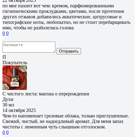
22 октября 2025
по мне пахнет вот чем: кремом, парфюмированными
гигиеническими проклудками, цветами, после прочтения
других отзывов добавились акватические, цитрусовые и
типографские ноты, любопытно, но не стоит перебарщивать
ими, чтобы не разболелась голова
0
0
Отправить
П
Покупатель
С чистого листа: манхва о перерождении
Духи
30 мл
14 октября 2025
Чем-то напоминает грозовые облака, только приглушенные.
Свежий, чистый, не надоедливый аромат. Для меня запах
чистоты с лимонным чуть слышным отголоском.
0
0