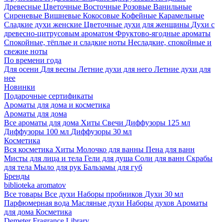
Древесные
Цветочные
Восточные
Розовые
Ванильные
Сиреневые
Вишневые
Кокосовые
Кофейные
Карамельные
Сладкие духи женские
Цветочные духи для женщины
Духи с
древесно-цитрусовым ароматом
Фруктово-ягодные ароматы
Спокойные, тёплые и сладкие ноты
Несладкие, спокойные и
свежие ноты
По времени года
Для осени
Для весны
Летние духи для него
Летние духи для
нее
Новинки
Подарочные сертификаты
Ароматы для дома и косметика
Ароматы для дома
Все ароматы для дома
Хиты
Свечи
Диффузоры 125 мл
Диффузоры 100 мл
Диффузоры 30 мл
Косметика
Вся косметика
Хиты
Молочко для ванны
Пена для ванн
Мисты для лица и тела
Гели для душа
Соли для ванн
Скрабы
для тела
Мыло для рук
Бальзамы для губ
Бренды
biblioteka aromatov
Все товары
Все духи
Наборы пробников
Духи 30 мл
Парфюмерная вода
Масляные духи
Наборы духов
Ароматы
для дома
Косметика
Demeter Fragrance Library