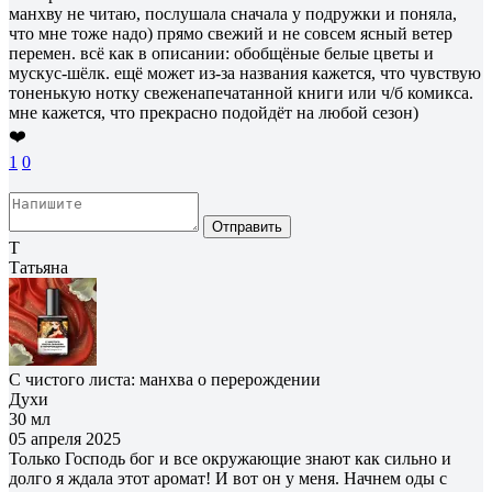
манхву не читаю, послушала сначала у подружки и поняла,
что мне тоже надо) прямо свежий и не совсем ясный ветер
перемен. всё как в описании: обобщёные белые цветы и
мускус-шёлк. ещё может из-за названия кажется, что чувствую
тоненькую нотку свеженапечатанной книги или ч/б комикса.
мне кажется, что прекрасно подойдёт на любой сезон)
❤️
1
0
Отправить
Т
Татьяна
С чистого листа: манхва о перерождении
Духи
30 мл
05 апреля 2025
Только Господь бог и все окружающие знают как сильно и
долго я ждала этот аромат! И вот он у меня. Начнем оды с