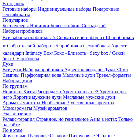
В подарок
Готовые наборы
Индивидуальные наборы
Подарочные
сертификаты
Популярное
Бестселлеры
Новинки
Более стойкие
Со скидкой
Наборы пробников
Все наборы пробников
⭐ Собрать свой набор из 10 пробников
⭐ Собрать свой набор из 5 пробников
Семплбоксы
Адвент
календари
Intimacy Box/ Бокс «Близость»
Sexy box / Секси
бокс
Смартбоксы
Духи
Все духи
Наборы пробников
Адвент календари
Духи 30 мл
Семплы
Парфюмерная вода
Масляные духи
Трэвел-форматы
Наборы духов
По группам
Новинки
Хиты
Распродажа
Ароматы для неё
Ароматы для
него
Дорогие мужские духи
Масляные мужские духи
Ароматы чистоты
Необычные
Чувственные ароматы
Моноароматы
Музей ароматов
Эксклюзивно
Релакс-терапия
Странное, но гениальное
Азия в нотах
Только
на сайте
По нотам
Фруктовые
Пудровые
Сладкие
Цитрусовые
Ягодные