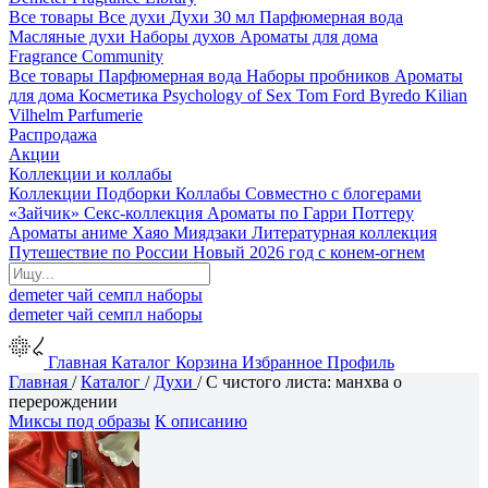
Все товары
Все духи
Духи 30 мл
Парфюмерная вода
Масляные духи
Наборы духов
Ароматы для дома
Fragrance Community
Все товары
Парфюмерная вода
Наборы пробников
Ароматы
для дома
Косметика
Psychology of Sex
Tom Ford
Byredo
Kilian
Vilhelm Parfumerie
Распродажа
Акции
Коллекции и коллабы
Коллекции
Подборки
Коллабы
Совместно с блогерами
«Зайчик»
Секс-коллекция
Ароматы по Гарри Поттеру
Ароматы аниме Хаяо Миядзаки
Литературная коллекция
Путешествие по России
Новый 2026 год с конем-огнем
demeter
чай
семпл
наборы
demeter
чай
семпл
наборы
Главная
Каталог
Корзина
Избранное
Профиль
Главная
/
Каталог
/
Духи
/
С чистого листа: манхва о
перерождении
Миксы под образы
К описанию