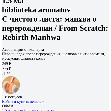
1.5 мл
biblioteka aromatov
С чистого листа: манхва о
перерождении /
From Scratch:
Rebirth Manhwa
Ассоциации от эксперта
Первый вдох после перерождения, шёлковые нити времени,
мускусная сладость кожи
249 ₽
279 ₽
-11%
+ 8 бонусов
Войти
и купить дешевле
Объём
1.5 мл
30 мл
Другие продукты