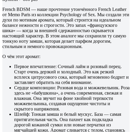
French BDSM — наше прочтение утончённого French Leather
от Memo Paris из коллекции Psychology of Sex. Мы создали эти
духи по мотивам аромата, который строится на идеальном
балансе нежности и строгости. Это запах «французского
шика» — когда за внешней сдержанностью скрывается
настоящий характер. В этом аналоге мы сохранили ту самую
тонкую ноту замши, которая делает парфюм дорогим,
стильным и немного провокационным.
О чём этот аромат:
Первое впечатление: Сочный лайм и розовый перец.
Старт очень дерзкий и холодный. Это как резкий
всплеск цитрусового сока, который мгновенно бодрит и
заставляет обратить на себя внимание.
Сердце композиции: Розовая вода и можжевельник. Роза
здесь не «бабушкина», а очень современная, свежая и
влажная. Она звучит на фоне хвойной терпкости
можжевельника, создавая ощущение чистоты и
скрытого напряжения.
Шлейф: Тонкая замша и белый мускус. База — самая
притягательная часть. Она пахнет как подкладка
дорогой кожаной сумки или новые перчатки из
мягчайшей кожи. Аромат сливается с телом, становясь