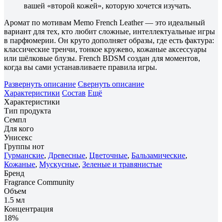
вашей «второй кожей», которую хочется изучать.
Аромат по мотивам Memo French Leather — это идеальный
вариант для тех, кто любит сложные, интеллектуальные игры
в парфюмерии. Он круто дополняет образы, где есть фактура:
классические тренчи, тонкое кружево, кожаные аксессуары
или шёлковые блузы. French BDSM создан для моментов,
когда вы сами устанавливаете правила игры.
Развернуть описание
Свернуть описание
Характеристики
Состав
Ещё
Характеристики
Тип продукта
Семпл
Для кого
Унисекс
Группы нот
Гурманские
,
Древесные
,
Цветочные
,
Бальзамические
,
Кожаные
,
Мускусные
,
Зеленые и травянистые
Бренд
Fragrance Community
Объем
1.5 мл
Концентрация
18%