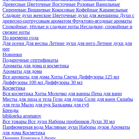
Древесные
Цветочные
Восточные
Розовые
Ванильные
Сиреневые
Вишневые
Кокосовые
Кофейные
Карамельные
Сладкие духи женские
Цветочные духи для женщины
Духи с
древесно-цитрусовым ароматом
Фруктово-ягодные ароматы
Спокойные, тёплые и сладкие ноты
Несладкие, спокойные и
свежие ноты
По времени года
Для осени
Для весны
Летние духи для него
Летние духи для
нее
Новинки
Подарочные сертификаты
Ароматы для дома и косметика
Ароматы для дома
Все ароматы для дома
Хиты
Свечи
Диффузоры 125 мл
Диффузоры 100 мл
Диффузоры 30 мл
Косметика
Вся косметика
Хиты
Молочко для ванны
Пена для ванн
Мисты для лица и тела
Гели для душа
Соли для ванн
Скрабы
для тела
Мыло для рук
Бальзамы для губ
Бренды
biblioteka aromatov
Все товары
Все духи
Наборы пробников
Духи 30 мл
Парфюмерная вода
Масляные духи
Наборы духов
Ароматы
для дома
Косметика
Demeter Fragrance Library