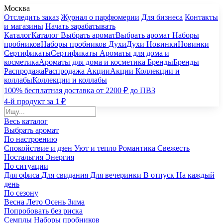
Москва
Отследить заказ
Журнал о парфюмерии
Для бизнеса
Контакты
и магазины
Начать зарабатывать
Каталог
Каталог
Выбрать аромат
Выбрать аромат
Наборы
пробников
Наборы пробников
Духи
Духи
Новинки
Новинки
Сертификаты
Сертификаты
Ароматы для дома и
косметика
Ароматы для дома и косметика
Бренды
Бренды
Распродажа
Распродажа
Акции
Акции
Коллекции и
коллабы
Коллекции и коллабы
100% бесплатная доставка от 2200 ₽ до ПВЗ
4-й продукт за 1 ₽
Весь каталог
Выбрать аромат
По настроению
Спокойствие и дзен
Уют и тепло
Романтика
Свежесть
Ностальгия
Энергия
По ситуации
Для офиса
Для свидания
Для вечеринки
В отпуск
На каждый
день
По сезону
Весна
Лето
Осень
Зима
Попробовать без риска
Семплы
Наборы пробников