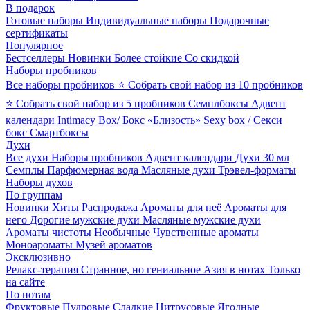
В подарок
Готовые наборы
Индивидуальные наборы
Подарочные
сертификаты
Популярное
Бестселлеры
Новинки
Более стойкие
Со скидкой
Наборы пробников
Все наборы пробников
⭐ Собрать свой набор из 10 пробников
⭐ Собрать свой набор из 5 пробников
Семплбоксы
Адвент
календари
Intimacy Box/ Бокс «Близость»
Sexy box / Секси
бокс
Смартбоксы
Духи
Все духи
Наборы пробников
Адвент календари
Духи 30 мл
Семплы
Парфюмерная вода
Масляные духи
Трэвел-форматы
Наборы духов
По группам
Новинки
Хиты
Распродажа
Ароматы для неё
Ароматы для
него
Дорогие мужские духи
Масляные мужские духи
Ароматы чистоты
Необычные
Чувственные ароматы
Моноароматы
Музей ароматов
Эксклюзивно
Релакс-терапия
Странное, но гениальное
Азия в нотах
Только
на сайте
По нотам
Фруктовые
Пудровые
Сладкие
Цитрусовые
Ягодные