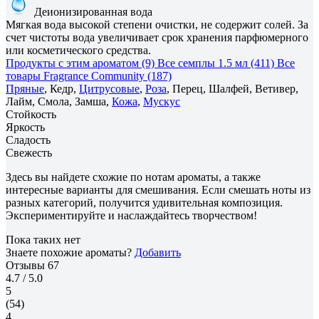
Деионизированная вода
Мягкая вода высокой степени очистки, не содержит солей. За
счет чистоты вода увеличивает срок хранения парфюмерного
или косметического средства.
Продукты с этим ароматом (9)
Все семплы 1.5 мл (411)
Все
товары Fragrance Community (187)
Пряные
, Кедр,
Цитрусовые
,
Роза
, Перец, Шалфей, Ветивер,
Лайм, Смола, Замша,
Кожа
,
Мускус
Стойкость
Яркость
Сладость
Свежесть
Здесь вы найдете схожие по нотам ароматы, а также
интересные варианты для смешивания. Если смешать ноты из
разных категорий, получится удивительная композиция.
Экспериментируйте и наслаждайтесь творчеством!
Пока таких нет
Знаете похожие ароматы?
Добавить
Отзывы
67
4.7
/ 5.0
5
(54)
4