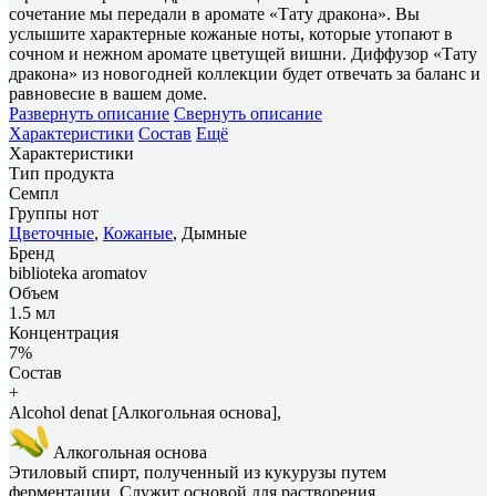
сочетание мы передали в аромате «Тату дракона». Вы
услышите характерные кожаные ноты, которые утопают в
сочном и нежном аромате цветущей вишни. Диффузор «Тату
дракона» из новогодней коллекции будет отвечать за баланс и
равновесие в вашем доме.
Развернуть описание
Свернуть описание
Характеристики
Состав
Ещё
Характеристики
Тип продукта
Семпл
Группы нот
Цветочные
,
Кожаные
, Дымные
Бренд
biblioteka aromatov
Объем
1.5 мл
Концентрация
7%
Состав
+
Alcohol denat [Алкогольная основа],
Алкогольная основа
Этиловый спирт, полученный из кукурузы путем
ферментации. Служит основой для растворения