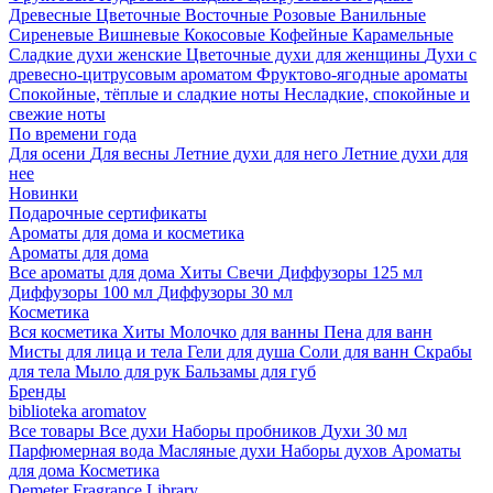
Древесные
Цветочные
Восточные
Розовые
Ванильные
Сиреневые
Вишневые
Кокосовые
Кофейные
Карамельные
Сладкие духи женские
Цветочные духи для женщины
Духи с
древесно-цитрусовым ароматом
Фруктово-ягодные ароматы
Спокойные, тёплые и сладкие ноты
Несладкие, спокойные и
свежие ноты
По времени года
Для осени
Для весны
Летние духи для него
Летние духи для
нее
Новинки
Подарочные сертификаты
Ароматы для дома и косметика
Ароматы для дома
Все ароматы для дома
Хиты
Свечи
Диффузоры 125 мл
Диффузоры 100 мл
Диффузоры 30 мл
Косметика
Вся косметика
Хиты
Молочко для ванны
Пена для ванн
Мисты для лица и тела
Гели для душа
Соли для ванн
Скрабы
для тела
Мыло для рук
Бальзамы для губ
Бренды
biblioteka aromatov
Все товары
Все духи
Наборы пробников
Духи 30 мл
Парфюмерная вода
Масляные духи
Наборы духов
Ароматы
для дома
Косметика
Demeter Fragrance Library