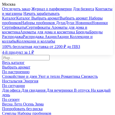
Москва
Отследить заказ
Журнал о парфюмерии
Для бизнеса
Контакты
и магазины
Начать зарабатывать
Каталог
Каталог
Выбрать аромат
Выбрать аромат
Наборы
пробников
Наборы пробников
Духи
Духи
Новинки
Новинки
Сертификаты
Сертификаты
Ароматы для дома и
косметика
Ароматы для дома и косметика
Бренды
Бренды
Распродажа
Распродажа
Акции
Акции
Коллекции и
коллабы
Коллекции и коллабы
100% бесплатная доставка от 2200 ₽ до ПВЗ
4-й продукт за 1 ₽
Весь каталог
Выбрать аромат
По настроению
Спокойствие и дзен
Уют и тепло
Романтика
Свежесть
Ностальгия
Энергия
По ситуации
Для офиса
Для свидания
Для вечеринки
В отпуск
На каждый
день
По сезону
Весна
Лето
Осень
Зима
Попробовать без риска
Семплы
Наборы пробников