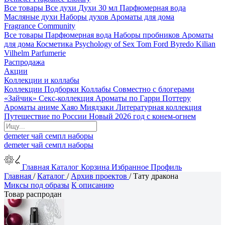
Все товары
Все духи
Духи 30 мл
Парфюмерная вода
Масляные духи
Наборы духов
Ароматы для дома
Fragrance Community
Все товары
Парфюмерная вода
Наборы пробников
Ароматы
для дома
Косметика
Psychology of Sex
Tom Ford
Byredo
Kilian
Vilhelm Parfumerie
Распродажа
Акции
Коллекции и коллабы
Коллекции
Подборки
Коллабы
Совместно с блогерами
«Зайчик»
Секс-коллекция
Ароматы по Гарри Поттеру
Ароматы аниме Хаяо Миядзаки
Литературная коллекция
Путешествие по России
Новый 2026 год с конем-огнем
demeter
чай
семпл
наборы
demeter
чай
семпл
наборы
Главная
Каталог
Корзина
Избранное
Профиль
Главная
/
Каталог
/
Архив проектов
/
Тату дракона
Миксы под образы
К описанию
Товар распродан