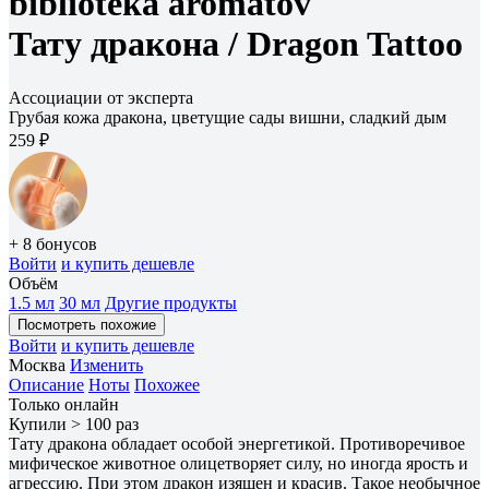
biblioteka aromatov
Тату дракона /
Dragon Tattoo
Ассоциации от эксперта
Грубая кожа дракона, цветущие сады вишни, сладкий дым
259 ₽
+ 8 бонусов
Войти
и купить дешевле
Объём
1.5 мл
30 мл
Другие продукты
Посмотреть похожие
Войти
и купить дешевле
Москва
Изменить
Описание
Ноты
Похожее
Только онлайн
Купили > 100 раз
Тату дракона обладает особой энергетикой. Противоречивое
мифическое животное олицетворяет силу, но иногда ярость и
агрессию. При этом дракон изящен и красив. Такое необычное