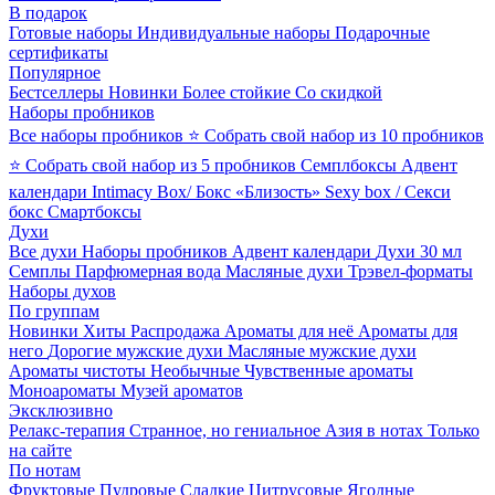
В подарок
Готовые наборы
Индивидуальные наборы
Подарочные
сертификаты
Популярное
Бестселлеры
Новинки
Более стойкие
Со скидкой
Наборы пробников
Все наборы пробников
⭐ Собрать свой набор из 10 пробников
⭐ Собрать свой набор из 5 пробников
Семплбоксы
Адвент
календари
Intimacy Box/ Бокс «Близость»
Sexy box / Секси
бокс
Смартбоксы
Духи
Все духи
Наборы пробников
Адвент календари
Духи 30 мл
Семплы
Парфюмерная вода
Масляные духи
Трэвел-форматы
Наборы духов
По группам
Новинки
Хиты
Распродажа
Ароматы для неё
Ароматы для
него
Дорогие мужские духи
Масляные мужские духи
Ароматы чистоты
Необычные
Чувственные ароматы
Моноароматы
Музей ароматов
Эксклюзивно
Релакс-терапия
Странное, но гениальное
Азия в нотах
Только
на сайте
По нотам
Фруктовые
Пудровые
Сладкие
Цитрусовые
Ягодные