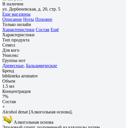
В наличии
ул. Дербеневская, д. 20, стр. 5
Еще магазины
Описание
Ноты
Похожее
Только онлайн
Характеристики
Состав
Ещё
Характеристики
Тип продукта
Семпл
Для кого
Унисекс
Группы нот
Древесные
,
Бальзамические
Бренд
biblioteka aromatov
Объем
1.5 мл
Концентрация
7%
Состав
+
Alcohol denat [Алкогольная основа],
Алкогольная основа
Этиловый спирт, полученный из кукурузы путем