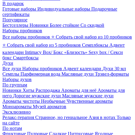
В подарок
Готовые наборы
Индивидуальные наборы
Подарочные
сертификаты
Популярное
Бестселлеры
Новинки
Более стойкие
Со скидкой
Наборы пробников
Все наборы пробников
⭐ Собрать свой набор из 10 пробников
⭐ Собрать свой набор из 5 пробников
Семплбоксы
Адвент
календари
Intimacy Box/ Бокс «Близость»
Sexy box / Секси
бокс
Смартбоксы
Духи
Все духи
Наборы пробников
Адвент календари
Духи 30 мл
Семплы
Парфюмерная вода
Масляные духи
Трэвел-форматы
Наборы духов
По группам
Новинки
Хиты
Распродажа
Ароматы для неё
Ароматы для
него
Дорогие мужские духи
Масляные мужские духи
Ароматы чистоты
Необычные
Чувственные ароматы
Моноароматы
Музей ароматов
Эксклюзивно
Релакс-терапия
Странное, но гениальное
Азия в нотах
Только
на сайте
По нотам
Фруктовые
Пудровые
Сладкие
Цитрусовые
Ягодные