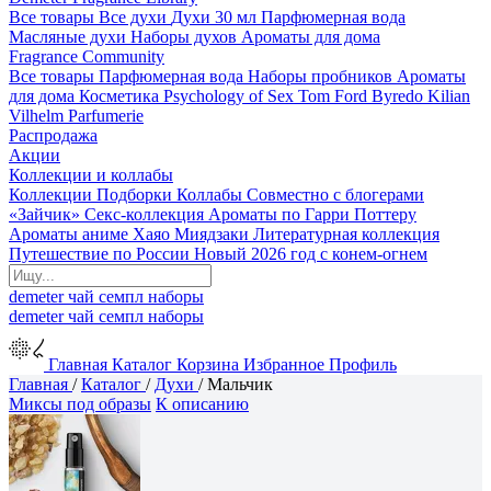
Все товары
Все духи
Духи 30 мл
Парфюмерная вода
Масляные духи
Наборы духов
Ароматы для дома
Fragrance Community
Все товары
Парфюмерная вода
Наборы пробников
Ароматы
для дома
Косметика
Psychology of Sex
Tom Ford
Byredo
Kilian
Vilhelm Parfumerie
Распродажа
Акции
Коллекции и коллабы
Коллекции
Подборки
Коллабы
Совместно с блогерами
«Зайчик»
Секс-коллекция
Ароматы по Гарри Поттеру
Ароматы аниме Хаяо Миядзаки
Литературная коллекция
Путешествие по России
Новый 2026 год с конем-огнем
demeter
чай
семпл
наборы
demeter
чай
семпл
наборы
Главная
Каталог
Корзина
Избранное
Профиль
Главная
/
Каталог
/
Духи
/
Мальчик
Миксы под образы
К описанию