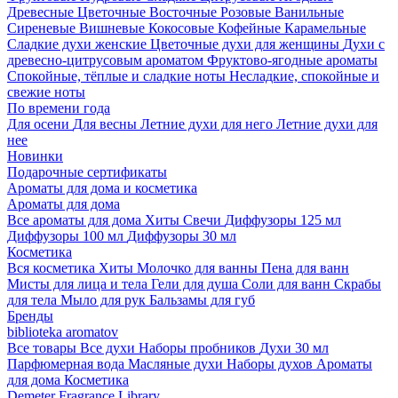
Древесные
Цветочные
Восточные
Розовые
Ванильные
Сиреневые
Вишневые
Кокосовые
Кофейные
Карамельные
Сладкие духи женские
Цветочные духи для женщины
Духи с
древесно-цитрусовым ароматом
Фруктово-ягодные ароматы
Спокойные, тёплые и сладкие ноты
Несладкие, спокойные и
свежие ноты
По времени года
Для осени
Для весны
Летние духи для него
Летние духи для
нее
Новинки
Подарочные сертификаты
Ароматы для дома и косметика
Ароматы для дома
Все ароматы для дома
Хиты
Свечи
Диффузоры 125 мл
Диффузоры 100 мл
Диффузоры 30 мл
Косметика
Вся косметика
Хиты
Молочко для ванны
Пена для ванн
Мисты для лица и тела
Гели для душа
Соли для ванн
Скрабы
для тела
Мыло для рук
Бальзамы для губ
Бренды
biblioteka aromatov
Все товары
Все духи
Наборы пробников
Духи 30 мл
Парфюмерная вода
Масляные духи
Наборы духов
Ароматы
для дома
Косметика
Demeter Fragrance Library