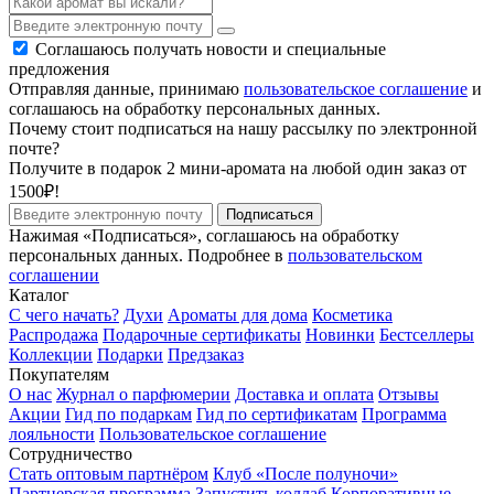
Соглашаюсь получать новости и специальные
предложения
Отправляя данные, принимаю
пользовательское соглашение
и
соглашаюсь на обработку персональных данных.
Почему стоит подписаться на нашу рассылку по электронной
почте?
Получите в подарок 2 мини-аромата на любой один заказ от
1500₽!
Подписаться
Нажимая «Подписаться», соглашаюсь на обработку
персональных данных. Подробнее в
пользовательском
соглашении
Каталог
С чего начать?
Духи
Ароматы для дома
Косметика
Распродажа
Подарочные сертификаты
Новинки
Бестселлеры
Коллекции
Подарки
Предзаказ
Покупателям
О нас
Журнал о парфюмерии
Доставка и оплата
Отзывы
Акции
Гид по подаркам
Гид по сертификатам
Программа
лояльности
Пользовательское соглашение
Сотрудничество
Стать оптовым партнёром
Клуб «После полуночи»
Партнерская программа
Запустить коллаб
Корпоративные