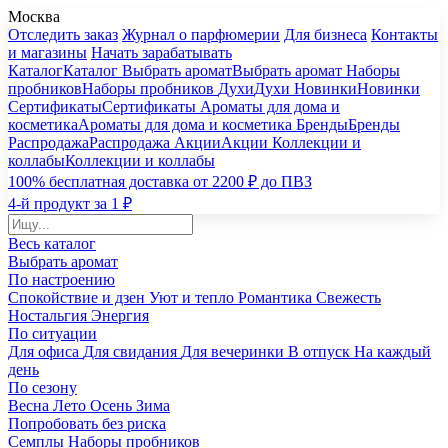
Москва
Отследить заказ
Журнал о парфюмерии
Для бизнеса
Контакты
и магазины
Начать зарабатывать
Каталог
Каталог
Выбрать аромат
Выбрать аромат
Наборы
пробников
Наборы пробников
Духи
Духи
Новинки
Новинки
Сертификаты
Сертификаты
Ароматы для дома и
косметика
Ароматы для дома и косметика
Бренды
Бренды
Распродажа
Распродажа
Акции
Акции
Коллекции и
коллабы
Коллекции и коллабы
100% бесплатная доставка от 2200 ₽ до ПВЗ
4-й продукт за 1 ₽
Весь каталог
Выбрать аромат
По настроению
Спокойствие и дзен
Уют и тепло
Романтика
Свежесть
Ностальгия
Энергия
По ситуации
Для офиса
Для свидания
Для вечеринки
В отпуск
На каждый
день
По сезону
Весна
Лето
Осень
Зима
Попробовать без риска
Семплы
Наборы пробников