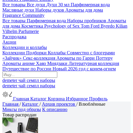
Все товары
Все духи
Духи 30 мл
Парфюмерная вода
Масляные духи
Наборы духов
Ароматы для дома
Fragrance Community
Все товары
Парфюмерная вода
Наборы пробников
Ароматы
для дома
Косметика
Psychology of Sex
Tom Ford
Byredo
Kilian
Vilhelm Parfumerie
Распродажа
Акции
Коллекции и коллабы
Коллекции
Подборки
Коллабы
Совместно с блогерами
«Зайчик»
Секс-коллекция
Ароматы по Гарри Поттеру
Ароматы аниме Хаяо Миядзаки
Литературная коллекция
Путешествие по России
Новый 2026 год с конем-огнем
demeter
чай
семпл
наборы
demeter
чай
семпл
наборы
Главная
Каталог
Корзина
Избранное
Профиль
Главная
/
Каталог
/
Архив проектов
/
Влюблённые
Миксы под образы
К описанию
Товар распродан