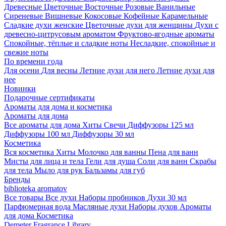
Древесные
Цветочные
Восточные
Розовые
Ванильные
Сиреневые
Вишневые
Кокосовые
Кофейные
Карамельные
Сладкие духи женские
Цветочные духи для женщины
Духи с
древесно-цитрусовым ароматом
Фруктово-ягодные ароматы
Спокойные, тёплые и сладкие ноты
Несладкие, спокойные и
свежие ноты
По времени года
Для осени
Для весны
Летние духи для него
Летние духи для
нее
Новинки
Подарочные сертификаты
Ароматы для дома и косметика
Ароматы для дома
Все ароматы для дома
Хиты
Свечи
Диффузоры 125 мл
Диффузоры 100 мл
Диффузоры 30 мл
Косметика
Вся косметика
Хиты
Молочко для ванны
Пена для ванн
Мисты для лица и тела
Гели для душа
Соли для ванн
Скрабы
для тела
Мыло для рук
Бальзамы для губ
Бренды
biblioteka aromatov
Все товары
Все духи
Наборы пробников
Духи 30 мл
Парфюмерная вода
Масляные духи
Наборы духов
Ароматы
для дома
Косметика
Demeter Fragrance Library