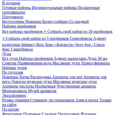
В подарок
Готовые наборы
Индивидуальные наборы
Подарочные
сертификаты
Популярное
Бестселлеры
Новинки
Более стойкие
Со скидкой
Наборы пробников
Все наборы пробников
⭐ Собрать свой набор из 10 пробников
⭐ Собрать свой набор из 5 пробников
Семплбоксы
Адвент
календари
Intimacy Box/ Бокс «Близость»
Sexy box / Секси
бокс
Смартбоксы
Духи
Все духи
Наборы пробников
Адвент календари
Духи 30 мл
Семплы
Парфюмерная вода
Масляные духи
Трэвел-форматы
Наборы духов
По группам
Новинки
Хиты
Распродажа
Ароматы для неё
Ароматы для
него
Дорогие мужские духи
Масляные мужские духи
Ароматы чистоты
Необычные
Чувственные ароматы
Моноароматы
Музей ароматов
Эксклюзивно
Релакс-терапия
Странное, но гениальное
Азия в нотах
Только
на сайте
По нотам
Фруктовые
Пудровые
Сладкие
Цитрусовые
Ягодные