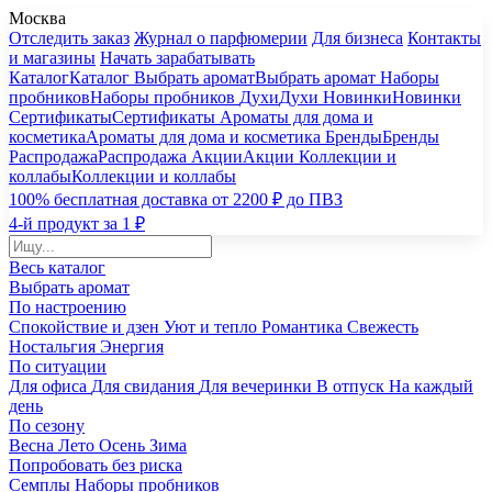
Москва
Отследить заказ
Журнал о парфюмерии
Для бизнеса
Контакты
и магазины
Начать зарабатывать
Каталог
Каталог
Выбрать аромат
Выбрать аромат
Наборы
пробников
Наборы пробников
Духи
Духи
Новинки
Новинки
Сертификаты
Сертификаты
Ароматы для дома и
косметика
Ароматы для дома и косметика
Бренды
Бренды
Распродажа
Распродажа
Акции
Акции
Коллекции и
коллабы
Коллекции и коллабы
100% бесплатная доставка от 2200 ₽ до ПВЗ
4-й продукт за 1 ₽
Весь каталог
Выбрать аромат
По настроению
Спокойствие и дзен
Уют и тепло
Романтика
Свежесть
Ностальгия
Энергия
По ситуации
Для офиса
Для свидания
Для вечеринки
В отпуск
На каждый
день
По сезону
Весна
Лето
Осень
Зима
Попробовать без риска
Семплы
Наборы пробников