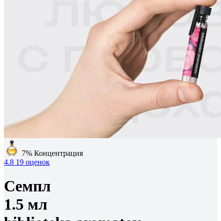
7%
Концентрация
4.8
19 оценок
Семпл
1.5 мл