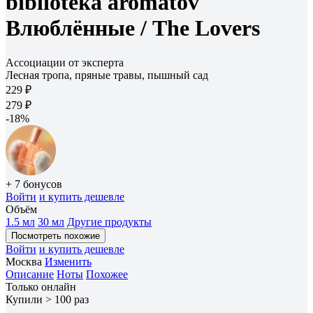
biblioteka aromatov
Влюблённые /
The Lovers
Ассоциации от эксперта
Лесная тропа, пряные травы, пышный сад
229 ₽
279 ₽
-18%
+ 7 бонусов
Войти
и купить дешевле
Объём
1.5 мл
30 мл
Другие продукты
Посмотреть похожие
Войти
и купить дешевле
Москва
Изменить
Описание
Ноты
Похожее
Только онлайн
Купили > 100 раз