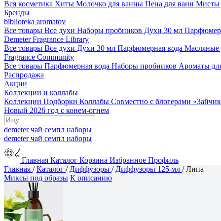
Вся косметика
Хиты
Молочко для ванны
Пена для ванн
Мисты 
Бренды
biblioteka aromatov
Все товары
Все духи
Наборы пробников
Духи 30 мл
Парфюмер
Demeter Fragrance Library
Все товары
Все духи
Духи 30 мл
Парфюмерная вода
Масляные
Fragrance Community
Все товары
Парфюмерная вода
Наборы пробников
Ароматы дл
Распродажа
Акции
Коллекции и коллабы
Коллекции
Подборки
Коллабы
Совместно с блогерами
«Зайчик
Новый 2026 год с конем-огнем
demeter
чай
семпл
наборы
demeter
чай
семпл
наборы
Главная
Каталог
Корзина
Избранное
Профиль
Главная
/
Каталог
/
Диффузоры
/
Диффузоры 125 мл
/
Липа
Миксы под образы
К описанию