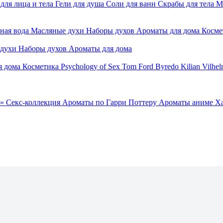
для лица и тела
Гели для душа
Соли для ванн
Скрабы для тела
М
ная вода
Масляные духи
Наборы духов
Ароматы для дома
Косме
 духи
Наборы духов
Ароматы для дома
я дома
Косметика
Psychology of Sex
Tom Ford
Byredo
Kilian
Vilhel
»
Секс-коллекция
Ароматы по Гарри Поттеру
Ароматы аниме Х