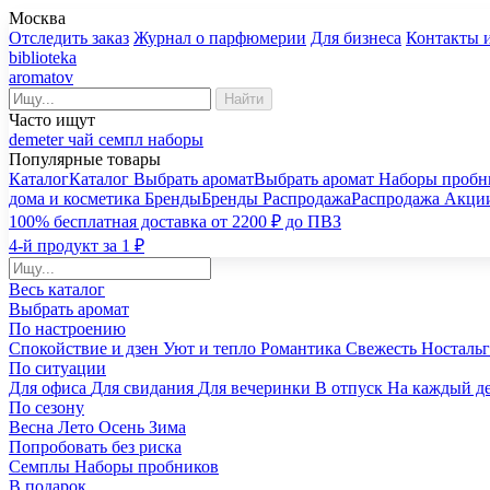
Москва
Отследить заказ
Журнал о парфюмерии
Для бизнеса
Контакты 
biblioteka
aromatov
Найти
Часто ищут
demeter
чай
семпл
наборы
Популярные товары
Каталог
Каталог
Выбрать аромат
Выбрать аромат
Наборы пробн
дома и косметика
Бренды
Бренды
Распродажа
Распродажа
Акци
100% бесплатная доставка от 2200 ₽ до ПВЗ
4-й продукт за 1 ₽
Весь каталог
Выбрать аромат
По настроению
Спокойствие и дзен
Уют и тепло
Романтика
Свежесть
Носталь
По ситуации
Для офиса
Для свидания
Для вечеринки
В отпуск
На каждый д
По сезону
Весна
Лето
Осень
Зима
Попробовать без риска
Семплы
Наборы пробников
В подарок