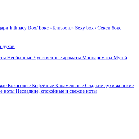
дари
Intimacy Box/ Бокс «Близость»
Sexy box / Секси бокс
 духов
оты
Необычные
Чувственные ароматы
Моноароматы
Музей
вые
Кокосовые
Кофейные
Карамельные
Сладкие духи женские
ие ноты
Несладкие, спокойные и свежие ноты