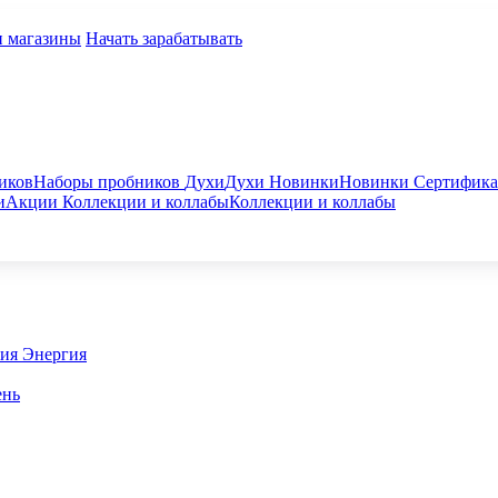
и магазины
Начать зарабатывать
иков
Наборы пробников
Духи
Духи
Новинки
Новинки
Сертифик
и
Акции
Коллекции и коллабы
Коллекции и коллабы
гия
Энергия
ень