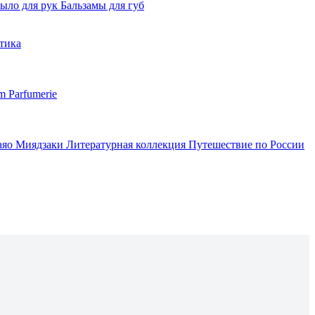
ыло для рук
Бальзамы для губ
тика
m Parfumerie
аяо Миядзаки
Литературная коллекция
Путешествие по России