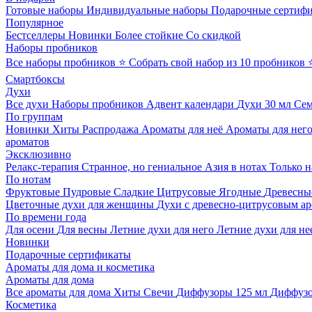
Готовые наборы
Индивидуальные наборы
Подарочные сертиф
Популярное
Бестселлеры
Новинки
Более стойкие
Со скидкой
Наборы пробников
Все наборы пробников
⭐ Собрать свой набор из 10 пробников
Смартбоксы
Духи
Все духи
Наборы пробников
Адвент календари
Духи 30 мл
Се
По группам
Новинки
Хиты
Распродажа
Ароматы для неё
Ароматы для нег
ароматов
Эксклюзивно
Релакс-терапия
Странное, но гениальное
Азия в нотах
Только н
По нотам
Фруктовые
Пудровые
Сладкие
Цитрусовые
Ягодные
Древесны
Цветочные духи для женщины
Духи с древесно-цитрусовым а
По времени года
Для осени
Для весны
Летние духи для него
Летние духи для не
Новинки
Подарочные сертификаты
Ароматы для дома и косметика
Ароматы для дома
Все ароматы для дома
Хиты
Свечи
Диффузоры 125 мл
Диффузо
Косметика