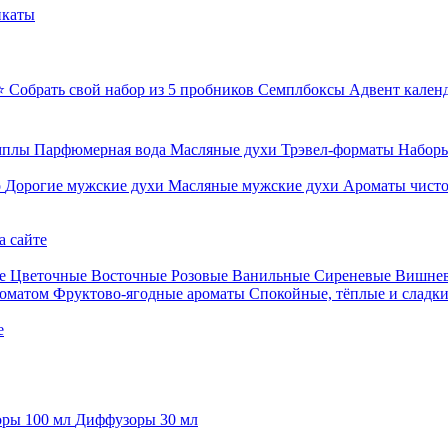
икаты
⭐ Собрать свой набор из 5 пробников
Семплбоксы
Адвент кален
мплы
Парфюмерная вода
Масляные духи
Трэвел-форматы
Наборы
о
Дорогие мужские духи
Масляные мужские духи
Ароматы чист
а сайте
е
Цветочные
Восточные
Розовые
Ванильные
Сиреневые
Вишне
роматом
Фруктово-ягодные ароматы
Спокойные, тёплые и сладк
е
ры 100 мл
Диффузоры 30 мл