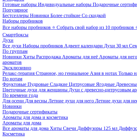
Готовые наборы
Индивидуальные наборы
Подарочные сертиф
Популярное
Бестселлеры
Новинки
Более стойкие
Со скидкой
Наборы пробников
Все наборы пробников
⭐ Собрать свой набор из 10 пробников
Смартбоксы
Духи
Все духи
Наборы пробников
Адвент календари
Духи 30 мл
Се
По группам
Новинки
Хиты
Распродажа
Ароматы для неё
Ароматы для нег
ароматов
Эксклюзивно
Релакс-терапия
Странное, но гениальное
Азия в нотах
Только н
По нотам
Фруктовые
Пудровые
Сладкие
Цитрусовые
Ягодные
Древесны
Цветочные духи для женщины
Духи с древесно-цитрусовым а
По времени года
Для осени
Для весны
Летние духи для него
Летние духи для не
Новинки
Подарочные сертификаты
Ароматы для дома и косметика
Ароматы для дома
Все ароматы для дома
Хиты
Свечи
Диффузоры 125 мл
Диффузо
Косметика