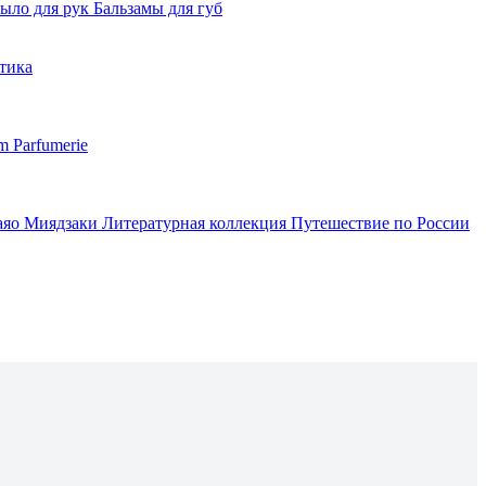
ыло для рук
Бальзамы для губ
тика
m Parfumerie
аяо Миядзаки
Литературная коллекция
Путешествие по России