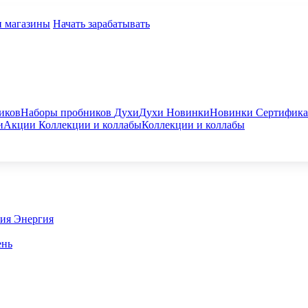
и магазины
Начать зарабатывать
иков
Наборы пробников
Духи
Духи
Новинки
Новинки
Сертифик
и
Акции
Коллекции и коллабы
Коллекции и коллабы
гия
Энергия
ень