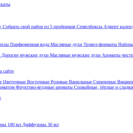
икаты
⭐ Собрать свой набор из 5 пробников
Семплбоксы
Адвент кален
мплы
Парфюмерная вода
Масляные духи
Трэвел-форматы
Наборы
о
Дорогие мужские духи
Масляные мужские духи
Ароматы чист
а сайте
е
Цветочные
Восточные
Розовые
Ванильные
Сиреневые
Вишне
роматом
Фруктово-ягодные ароматы
Спокойные, тёплые и сладк
е
ры 100 мл
Диффузоры 30 мл