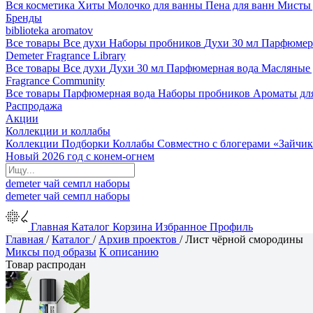
Вся косметика
Хиты
Молочко для ванны
Пена для ванн
Мисты 
Бренды
biblioteka aromatov
Все товары
Все духи
Наборы пробников
Духи 30 мл
Парфюмер
Demeter Fragrance Library
Все товары
Все духи
Духи 30 мл
Парфюмерная вода
Масляные
Fragrance Community
Все товары
Парфюмерная вода
Наборы пробников
Ароматы дл
Распродажа
Акции
Коллекции и коллабы
Коллекции
Подборки
Коллабы
Совместно с блогерами
«Зайчик
Новый 2026 год с конем-огнем
demeter
чай
семпл
наборы
demeter
чай
семпл
наборы
Главная
Каталог
Корзина
Избранное
Профиль
Главная
/
Каталог
/
Архив проектов
/
Лист чёрной смородины
Миксы под образы
К описанию
Товар распродан