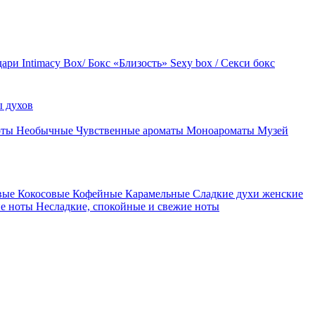
дари
Intimacy Box/ Бокс «Близость»
Sexy box / Секси бокс
 духов
оты
Необычные
Чувственные ароматы
Моноароматы
Музей
вые
Кокосовые
Кофейные
Карамельные
Сладкие духи женские
ие ноты
Несладкие, спокойные и свежие ноты