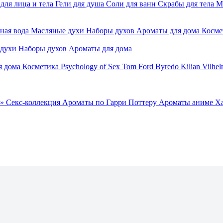
для лица и тела
Гели для душа
Соли для ванн
Скрабы для тела
М
ная вода
Масляные духи
Наборы духов
Ароматы для дома
Косме
 духи
Наборы духов
Ароматы для дома
я дома
Косметика
Psychology of Sex
Tom Ford
Byredo
Kilian
Vilhel
»
Секс-коллекция
Ароматы по Гарри Поттеру
Ароматы аниме Х