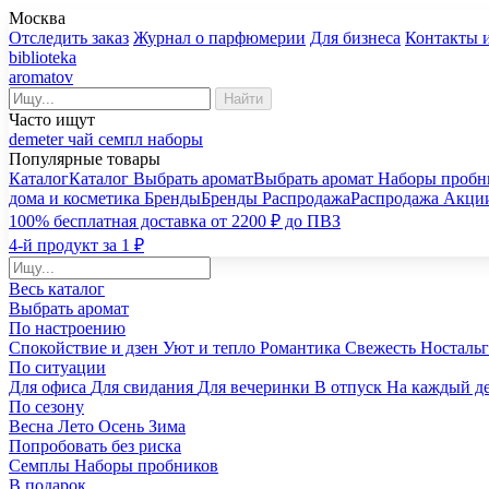
Москва
Отследить заказ
Журнал о парфюмерии
Для бизнеса
Контакты 
biblioteka
aromatov
Найти
Часто ищут
demeter
чай
семпл
наборы
Популярные товары
Каталог
Каталог
Выбрать аромат
Выбрать аромат
Наборы пробн
дома и косметика
Бренды
Бренды
Распродажа
Распродажа
Акци
100% бесплатная доставка от 2200 ₽ до ПВЗ
4-й продукт за 1 ₽
Весь каталог
Выбрать аромат
По настроению
Спокойствие и дзен
Уют и тепло
Романтика
Свежесть
Носталь
По ситуации
Для офиса
Для свидания
Для вечеринки
В отпуск
На каждый д
По сезону
Весна
Лето
Осень
Зима
Попробовать без риска
Семплы
Наборы пробников
В подарок