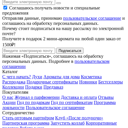
Соглашаюсь получать новости и специальные
предложения
Отправляя данные, принимаю
пользовательское соглашение
и
соглашаюсь на обработку персональных данных.
Почему стоит подписаться на нашу рассылку по электронной
почте?
Получите в подарок 2 мини-аромата на любой один заказ от
1500₽!
Подписаться
Нажимая «Подписаться», соглашаюсь на обработку
персональных данных. Подробнее в
пользовательском
соглашении
Каталог
С чего начать?
Духи
Ароматы для дома
Косметика
Распродажа
Подарочные сертификаты
Новинки
Бестселлеры
Коллекции
Подарки
Предзаказ
Покупателям
О нас
Журнал о парфюмерии
Доставка и оплата
Отзывы
Акции
Гид по подаркам
Гид по сертификатам
Программа
лояльности
Пользовательское соглашение
Сотрудничество
Стать оптовым партнёром
Клуб «После полуночи»
Партнерская программа
Запустить коллаб
Корпоративные