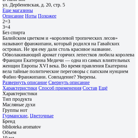
ул. Дербеневская, д. 20, стр. 5
Еще магазины
Описание
Ноты
Похожее
2=3
3=4
Без спирта
Балийским цветком и «королевой тропических лесов»
называют франжипани, который родился на Гавайских
островах. Не зря ему дали столь красивое название.
Обволакивающий аромат горячих лепестков любила королева
Франции Екатерина Медичи — одна из самых влиятельных
женщин Европы XVI века. Во время правления Екатерина
вела тайные политические переговоры с папским нунцием
Фабио Франжипани. Совпадение? Уверены.
Развернуть описание
Свернуть описание
Характеристики
Способ применения
Состав
Ещё
Характеристики
Тип продукта
Масляные духи
Группы нот
Гурманские
,
Цветочные
Бренд
biblioteka aromatov
Объем
10 мл