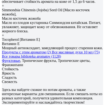
обеспечивает стойкость аромата на коже от 1,5 до 6 часов.
+
Simmondsia Сhinensis (Jojoba) Seed Oil [Масло косточек
жожоба],
Масло косточек жожоба
Масло из плодов кустарника Симмондсия китайская. Питает,
увлажняет, защищает кожу от обезвоживания. Не оставляет
жирного блеска.
+
Tocopherol [Витамин E]
Витамин E
Мощный антиоксидант, замедляющий процесс старения кожи.
Продукты с этим ароматом (2)
Все масляные духи 10 мл (75)
Все товары biblioteka aromatov (1128)
Фруктовые
, Тропические фрукты, Тропические цветы,
Франжипани
Стойкость
Яркость
Сладость
Свежесть
Здесь вы найдете схожие по нотам ароматы, а также
интересные варианты для смешивания. Если смешать ноты из
разных категорий, получится удивительная композиция.
Экспериментируйте и наслаждайтесь творчеством!