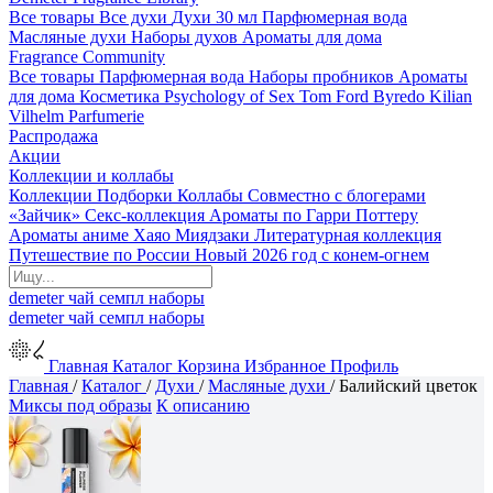
Все товары
Все духи
Духи 30 мл
Парфюмерная вода
Масляные духи
Наборы духов
Ароматы для дома
Fragrance Community
Все товары
Парфюмерная вода
Наборы пробников
Ароматы
для дома
Косметика
Psychology of Sex
Tom Ford
Byredo
Kilian
Vilhelm Parfumerie
Распродажа
Акции
Коллекции и коллабы
Коллекции
Подборки
Коллабы
Совместно с блогерами
«Зайчик»
Секс-коллекция
Ароматы по Гарри Поттеру
Ароматы аниме Хаяо Миядзаки
Литературная коллекция
Путешествие по России
Новый 2026 год с конем-огнем
demeter
чай
семпл
наборы
demeter
чай
семпл
наборы
Главная
Каталог
Корзина
Избранное
Профиль
Главная
/
Каталог
/
Духи
/
Масляные духи
/
Балийский цветок
Миксы под образы
К описанию