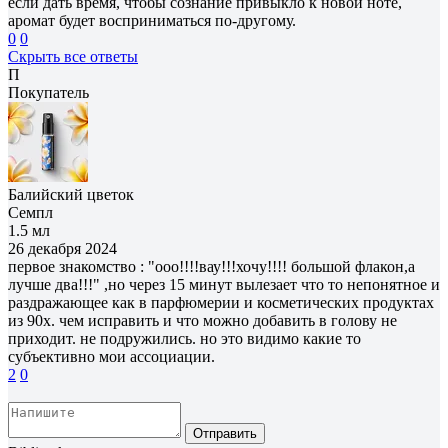
если дать время, чтобы сознание привыкло к новой ноте,
аромат будет восприниматься по-другому.
0
0
Скрыть все ответы
П
Покупатель
Балийский цветок
Семпл
1.5 мл
26 декабря 2024
первое знакомство : "ооо!!!!вау!!!хочу!!!! большой флакон,а
лучше два!!!" ,но через 15 минут вылезает что то непонятное и
раздражающее как в парфюмерии и косметических продуктах
из 90х. чем исправить и что можно добавить в голову не
приходит. не подружились. но это видимо какие то
субъективно мои ассоциации.
2
0
Отправить