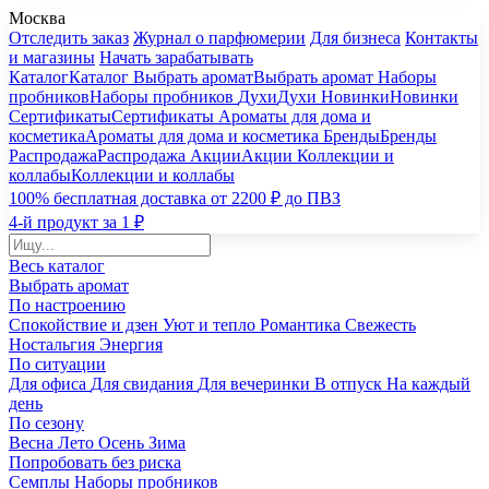
Москва
Отследить заказ
Журнал о парфюмерии
Для бизнеса
Контакты
и магазины
Начать зарабатывать
Каталог
Каталог
Выбрать аромат
Выбрать аромат
Наборы
пробников
Наборы пробников
Духи
Духи
Новинки
Новинки
Сертификаты
Сертификаты
Ароматы для дома и
косметика
Ароматы для дома и косметика
Бренды
Бренды
Распродажа
Распродажа
Акции
Акции
Коллекции и
коллабы
Коллекции и коллабы
100% бесплатная доставка от 2200 ₽ до ПВЗ
4-й продукт за 1 ₽
Весь каталог
Выбрать аромат
По настроению
Спокойствие и дзен
Уют и тепло
Романтика
Свежесть
Ностальгия
Энергия
По ситуации
Для офиса
Для свидания
Для вечеринки
В отпуск
На каждый
день
По сезону
Весна
Лето
Осень
Зима
Попробовать без риска
Семплы
Наборы пробников