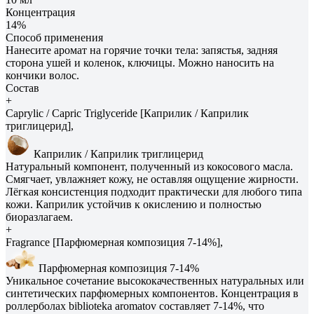
Концентрация
14%
Способ применения
Нанесите аромат на горячие точки тела: запястья, задняя
сторона ушей и коленок, ключицы. Можно наносить на
кончики волос.
Состав
+
Caprylic / Capric Triglyceride [Каприлик / Каприлик
триглицерид],
Каприлик / Каприлик триглицерид
Натуральный компонент, полученный из кокосового масла.
Смягчает, увлажняет кожу, не оставляя ощущение жирности.
Лёгкая консистенция подходит практически для любого типа
кожи. Каприлик устойчив к окислению и полностью
биоразлагаем.
+
Fragrance [Парфюмерная композиция 7-14%],
Парфюмерная композиция 7-14%
Уникальное сочетание высококачественных натуральных или
синтетических парфюмерных компонентов. Концентрация в
роллерболах biblioteka aromatov составляет 7-14%, что