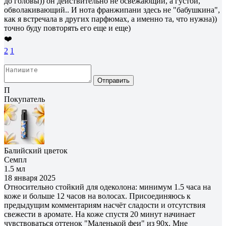
до головы)) он действительно не освежающий, а густой,
обволакивающий.. И нота франжипани здесь не "бабушкина",
как я встречала в других парфюмах, а именно та, что нужна))
точно буду повторять его еще и еще)
❤️
2
1
Отправить
П
Покупатель
Балийский цветок
Семпл
1.5 мл
18 января 2025
Относительно стойкий для одеколона: минимум 1.5 часа на
коже и больше 12 часов на волосах. Присоединяюсь к
предыдущим комментариям насчёт сладости и отсутствия
свежести в аромате. На коже спустя 20 минут начинает
чувствоваться оттенок "Маленькой феи" из 90х. Мне