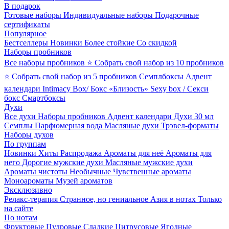
В подарок
Готовые наборы
Индивидуальные наборы
Подарочные
сертификаты
Популярное
Бестселлеры
Новинки
Более стойкие
Со скидкой
Наборы пробников
Все наборы пробников
⭐ Собрать свой набор из 10 пробников
⭐ Собрать свой набор из 5 пробников
Семплбоксы
Адвент
календари
Intimacy Box/ Бокс «Близость»
Sexy box / Секси
бокс
Смартбоксы
Духи
Все духи
Наборы пробников
Адвент календари
Духи 30 мл
Семплы
Парфюмерная вода
Масляные духи
Трэвел-форматы
Наборы духов
По группам
Новинки
Хиты
Распродажа
Ароматы для неё
Ароматы для
него
Дорогие мужские духи
Масляные мужские духи
Ароматы чистоты
Необычные
Чувственные ароматы
Моноароматы
Музей ароматов
Эксклюзивно
Релакс-терапия
Странное, но гениальное
Азия в нотах
Только
на сайте
По нотам
Фруктовые
Пудровые
Сладкие
Цитрусовые
Ягодные