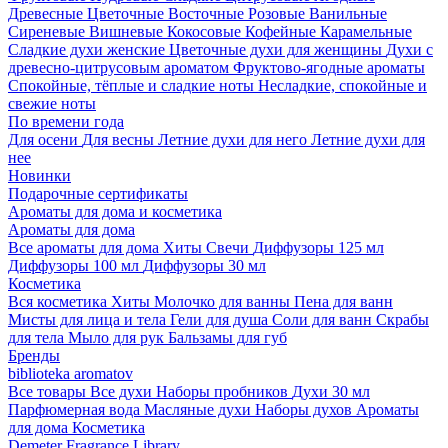
Древесные
Цветочные
Восточные
Розовые
Ванильные
Сиреневые
Вишневые
Кокосовые
Кофейные
Карамельные
Сладкие духи женские
Цветочные духи для женщины
Духи с
древесно-цитрусовым ароматом
Фруктово-ягодные ароматы
Спокойные, тёплые и сладкие ноты
Несладкие, спокойные и
свежие ноты
По времени года
Для осени
Для весны
Летние духи для него
Летние духи для
нее
Новинки
Подарочные сертификаты
Ароматы для дома и косметика
Ароматы для дома
Все ароматы для дома
Хиты
Свечи
Диффузоры 125 мл
Диффузоры 100 мл
Диффузоры 30 мл
Косметика
Вся косметика
Хиты
Молочко для ванны
Пена для ванн
Мисты для лица и тела
Гели для душа
Соли для ванн
Скрабы
для тела
Мыло для рук
Бальзамы для губ
Бренды
biblioteka aromatov
Все товары
Все духи
Наборы пробников
Духи 30 мл
Парфюмерная вода
Масляные духи
Наборы духов
Ароматы
для дома
Косметика
Demeter Fragrance Library