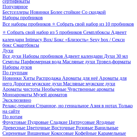
сертификаты
Популярное
Бестселлеры
Новинки
Более стойкие
Со скидкой
Наборы пробников
Все наборы пробников
⭐ Собрать свой набор из 10 пробников
⭐ Собрать свой набор из 5 пробников
Семплбоксы
Адвент
календари
Intimacy Box/ Бокс «Близость»
Sexy box / Секси
бокс
Смартбоксы
Духи
Все духи
Наборы пробников
Адвент календари
Духи 30 мл
Семплы
Парфюмерная вода
Масляные духи
Трэвел-форматы
Наборы духов
По группам
Новинки
Хиты
Распродажа
Ароматы для неё
Ароматы для
него
Дорогие мужские духи
Масляные мужские духи
Ароматы чистоты
Необычные
Чувственные ароматы
Моноароматы
Музей ароматов
Эксклюзивно
Релакс-терапия
Странное, но гениальное
Азия в нотах
Только
на сайте
По нотам
Фруктовые
Пудровые
Сладкие
Цитрусовые
Ягодные
Древесные
Цветочные
Восточные
Розовые
Ванильные
Сиреневые
Вишневые
Кокосовые
Кофейные
Карамельные