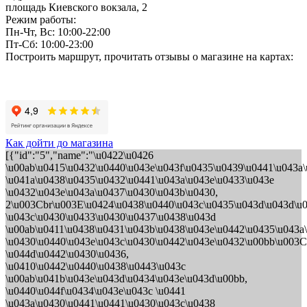
площадь Киевского вокзала, 2
Режим работы:
Пн-Чт, Вс: 10:00-22:00
Пт-Сб: 10:00-23:00
Построить маршрут, прочитать отзывы о магазине на картах:
Как дойти до магазина
[{"id":"5","name":"\u0422\u0426
\u00ab\u0415\u0432\u0440\u043e\u043f\u0435\u0439\u0441\u043a\
\u041a\u0438\u0435\u0432\u0441\u043a\u043e\u0433\u043e
\u0432\u043e\u043a\u0437\u0430\u043b\u0430,
2\u003Cbr\u003E\u0424\u0438\u0440\u043c\u0435\u043d\u043d\u
\u043c\u0430\u0433\u0430\u0437\u0438\u043d
\u00ab\u0411\u0438\u0431\u043b\u0438\u043e\u0442\u0435\u043a
\u0430\u0440\u043e\u043c\u0430\u0442\u043e\u0432\u00bb\u003Cb
\u044d\u0442\u0430\u0436,
\u0410\u0442\u0440\u0438\u0443\u043c
\u00ab\u041b\u043e\u043d\u0434\u043e\u043d\u00bb,
\u0440\u044f\u0434\u043e\u043c \u0441
\u043a\u0430\u0441\u0441\u0430\u043c\u0438