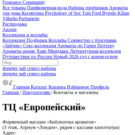
Fragrance Community
Все товары
Парфюмерная вода
Наборы пробников
Ароматы
для дома
Косметика
Psychology of Sex
Tom Ford
Byredo
Kilian
Vilhelm Parfumerie
Распродажа
Акции
Коллекции и коллабы
Коллекции
Подборки
Коллабы
Совместно с блогерами
«Зайчик»
Секс-коллекция
Ароматы по Гарри Поттеру
Ароматы аниме Хаяо Миядзаки
Литературная коллекция
Путешествие по России
Новый 2026 год с конем-огнем
demeter
чай
семпл
наборы
demeter
чай
семпл
наборы
Главная
Каталог
Корзина
Избранное
Профиль
Главная
/
Покупателям
/
Контакты и магазины
ТЦ «Европейский»
Фирменный магазин «Библиотека ароматов»
(3 этаж, Атриум «Лондон», рядом с кассами кинотеатра)
Адрес: