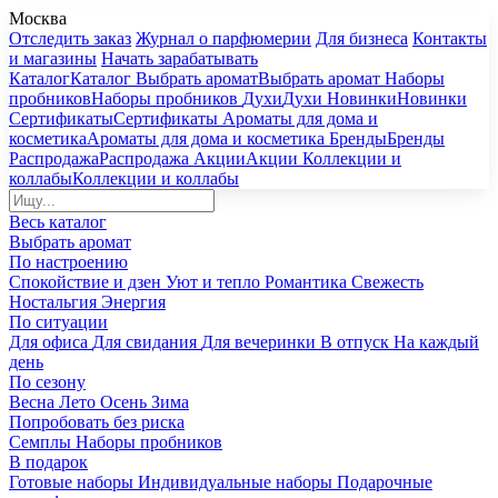
Москва
Отследить заказ
Журнал о парфюмерии
Для бизнеса
Контакты
и магазины
Начать зарабатывать
Каталог
Каталог
Выбрать аромат
Выбрать аромат
Наборы
пробников
Наборы пробников
Духи
Духи
Новинки
Новинки
Сертификаты
Сертификаты
Ароматы для дома и
косметика
Ароматы для дома и косметика
Бренды
Бренды
Распродажа
Распродажа
Акции
Акции
Коллекции и
коллабы
Коллекции и коллабы
Весь каталог
Выбрать аромат
По настроению
Спокойствие и дзен
Уют и тепло
Романтика
Свежесть
Ностальгия
Энергия
По ситуации
Для офиса
Для свидания
Для вечеринки
В отпуск
На каждый
день
По сезону
Весна
Лето
Осень
Зима
Попробовать без риска
Семплы
Наборы пробников
В подарок
Готовые наборы
Индивидуальные наборы
Подарочные