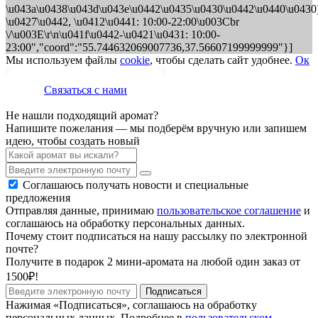
\u043a\u0438\u043d\u043e\u0442\u0435\u0430\u0442\u0440\u0430
\u0427\u0442, \u0412\u0441: 10:00-22:00\u003Cbr
\/\u003E\r\n\u041f\u0442-\u0421\u0431: 10:00-
23:00","coord":"55.744632069007736,37.56607199999999"}]
Мы используем файлы
cookie
, чтобы сделать сайт удобнее.
Ок
Связаться с нами
Не нашли подходящий аромат?
Напишите пожелания — мы подберём вручную или запишем
идею, чтобы создать новый
Соглашаюсь получать новости и специальные
предложения
Отправляя данные, принимаю
пользовательское соглашение
и
соглашаюсь на обработку персональных данных.
Почему стоит подписаться на нашу рассылку по электронной
почте?
Получите в подарок 2 мини-аромата на любой один заказ от
1500₽!
Подписаться
Нажимая «Подписаться», соглашаюсь на обработку
персональных данных. Подробнее в
пользовательском