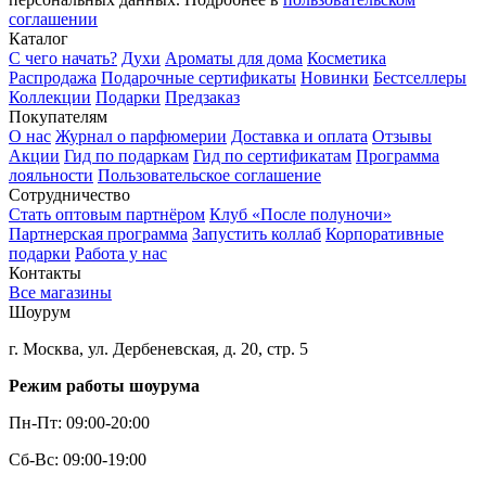
соглашении
Каталог
С чего начать?
Духи
Ароматы для дома
Косметика
Распродажа
Подарочные сертификаты
Новинки
Бестселлеры
Коллекции
Подарки
Предзаказ
Покупателям
О нас
Журнал о парфюмерии
Доставка и оплата
Отзывы
Акции
Гид по подаркам
Гид по сертификатам
Программа
лояльности
Пользовательское соглашение
Сотрудничество
Стать оптовым партнёром
Клуб «После полуночи»
Партнерская программа
Запустить коллаб
Корпоративные
подарки
Работа у нас
Контакты
Все магазины
Шоурум
г. Москва, ул. Дербеневская, д. 20, стр. 5
Режим работы шоурума
Пн-Пт: 09:00-20:00
Сб-Вс: 09:00-19:00