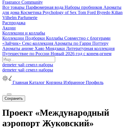
Fragrance Community
Все товары
Парфюмерная вода
Наборы пробников
Ароматы
для дома
Косметика
Psychology of Sex
Tom Ford
Byredo
Kilian
Vilhelm Parfumerie
Распродажа
Акции
Коллекции и коллабы
Коллекции
Подборки
Коллабы
Совместно с блогерами
«Зайчик»
Секс-коллекция
Ароматы по Гарри Поттеру
Ароматы аниме Хаяо Миядзаки
Литературная коллекция
Путешествие по России
Новый 2026 год с конем-огнем
demeter
чай
семпл
наборы
demeter
чай
семпл
наборы
Главная
Каталог
Корзина
Избранное
Профиль
Сохранить
Проект «Международный
аэропорт Жуковский»