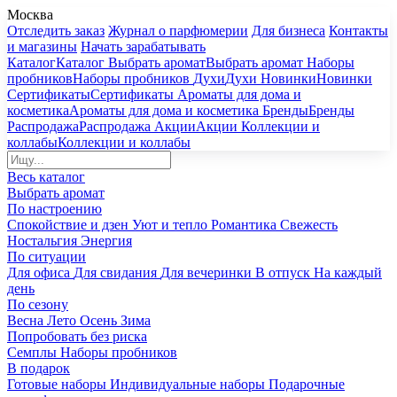
Москва
Отследить заказ
Журнал о парфюмерии
Для бизнеса
Контакты
и магазины
Начать зарабатывать
Каталог
Каталог
Выбрать аромат
Выбрать аромат
Наборы
пробников
Наборы пробников
Духи
Духи
Новинки
Новинки
Сертификаты
Сертификаты
Ароматы для дома и
косметика
Ароматы для дома и косметика
Бренды
Бренды
Распродажа
Распродажа
Акции
Акции
Коллекции и
коллабы
Коллекции и коллабы
Весь каталог
Выбрать аромат
По настроению
Спокойствие и дзен
Уют и тепло
Романтика
Свежесть
Ностальгия
Энергия
По ситуации
Для офиса
Для свидания
Для вечеринки
В отпуск
На каждый
день
По сезону
Весна
Лето
Осень
Зима
Попробовать без риска
Семплы
Наборы пробников
В подарок
Готовые наборы
Индивидуальные наборы
Подарочные