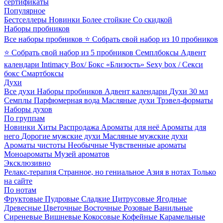
сертификаты
Популярное
Бестселлеры
Новинки
Более стойкие
Со скидкой
Наборы пробников
Все наборы пробников
⭐ Собрать свой набор из 10 пробников
⭐ Собрать свой набор из 5 пробников
Семплбоксы
Адвент
календари
Intimacy Box/ Бокс «Близость»
Sexy box / Секси
бокс
Смартбоксы
Духи
Все духи
Наборы пробников
Адвент календари
Духи 30 мл
Семплы
Парфюмерная вода
Масляные духи
Трэвел-форматы
Наборы духов
По группам
Новинки
Хиты
Распродажа
Ароматы для неё
Ароматы для
него
Дорогие мужские духи
Масляные мужские духи
Ароматы чистоты
Необычные
Чувственные ароматы
Моноароматы
Музей ароматов
Эксклюзивно
Релакс-терапия
Странное, но гениальное
Азия в нотах
Только
на сайте
По нотам
Фруктовые
Пудровые
Сладкие
Цитрусовые
Ягодные
Древесные
Цветочные
Восточные
Розовые
Ванильные
Сиреневые
Вишневые
Кокосовые
Кофейные
Карамельные