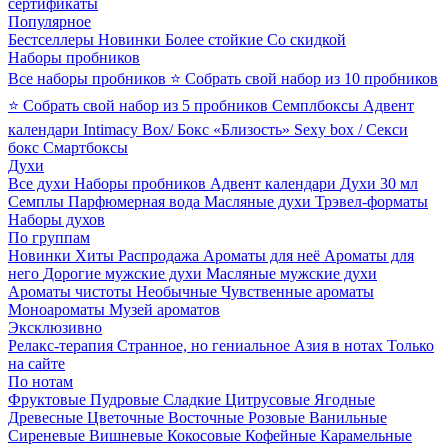
сертификаты
Популярное
Бестселлеры
Новинки
Более стойкие
Со скидкой
Наборы пробников
Все наборы пробников
⭐ Собрать свой набор из 10 пробников
⭐ Собрать свой набор из 5 пробников
Семплбоксы
Адвент
календари
Intimacy Box/ Бокс «Близость»
Sexy box / Секси
бокс
Смартбоксы
Духи
Все духи
Наборы пробников
Адвент календари
Духи 30 мл
Семплы
Парфюмерная вода
Масляные духи
Трэвел-форматы
Наборы духов
По группам
Новинки
Хиты
Распродажа
Ароматы для неё
Ароматы для
него
Дорогие мужские духи
Масляные мужские духи
Ароматы чистоты
Необычные
Чувственные ароматы
Моноароматы
Музей ароматов
Эксклюзивно
Релакс-терапия
Странное, но гениальное
Азия в нотах
Только
на сайте
По нотам
Фруктовые
Пудровые
Сладкие
Цитрусовые
Ягодные
Древесные
Цветочные
Восточные
Розовые
Ванильные
Сиреневые
Вишневые
Кокосовые
Кофейные
Карамельные