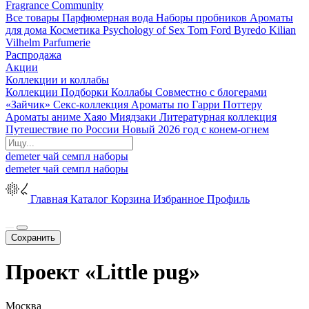
Fragrance Community
Все товары
Парфюмерная вода
Наборы пробников
Ароматы
для дома
Косметика
Psychology of Sex
Tom Ford
Byredo
Kilian
Vilhelm Parfumerie
Распродажа
Акции
Коллекции и коллабы
Коллекции
Подборки
Коллабы
Совместно с блогерами
«Зайчик»
Секс-коллекция
Ароматы по Гарри Поттеру
Ароматы аниме Хаяо Миядзаки
Литературная коллекция
Путешествие по России
Новый 2026 год с конем-огнем
demeter
чай
семпл
наборы
demeter
чай
семпл
наборы
Главная
Каталог
Корзина
Избранное
Профиль
Сохранить
Проект «Little pug»
Москва