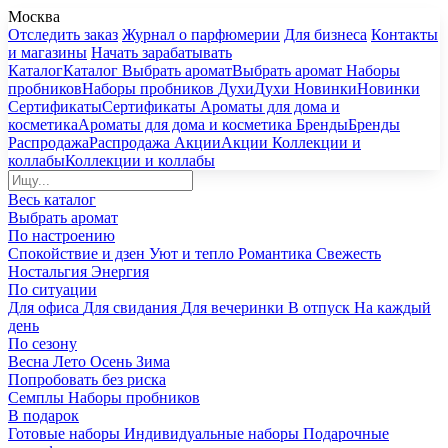
Москва
Отследить заказ
Журнал о парфюмерии
Для бизнеса
Контакты
и магазины
Начать зарабатывать
Каталог
Каталог
Выбрать аромат
Выбрать аромат
Наборы
пробников
Наборы пробников
Духи
Духи
Новинки
Новинки
Сертификаты
Сертификаты
Ароматы для дома и
косметика
Ароматы для дома и косметика
Бренды
Бренды
Распродажа
Распродажа
Акции
Акции
Коллекции и
коллабы
Коллекции и коллабы
Весь каталог
Выбрать аромат
По настроению
Спокойствие и дзен
Уют и тепло
Романтика
Свежесть
Ностальгия
Энергия
По ситуации
Для офиса
Для свидания
Для вечеринки
В отпуск
На каждый
день
По сезону
Весна
Лето
Осень
Зима
Попробовать без риска
Семплы
Наборы пробников
В подарок
Готовые наборы
Индивидуальные наборы
Подарочные