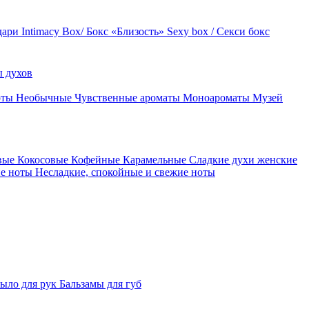
дари
Intimacy Box/ Бокс «Близость»
Sexy box / Секси бокс
 духов
оты
Необычные
Чувственные ароматы
Моноароматы
Музей
вые
Кокосовые
Кофейные
Карамельные
Сладкие духи женские
ие ноты
Несладкие, спокойные и свежие ноты
ыло для рук
Бальзамы для губ