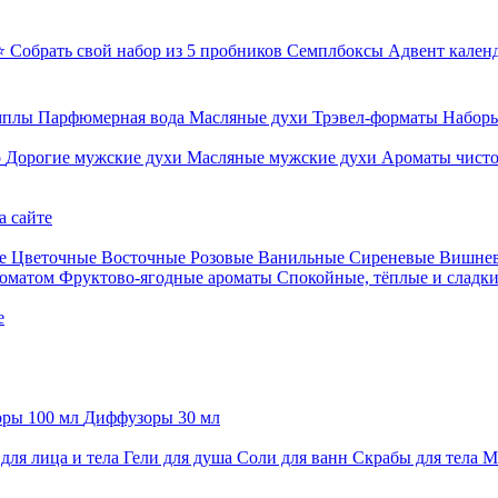
⭐ Собрать свой набор из 5 пробников
Семплбоксы
Адвент кален
мплы
Парфюмерная вода
Масляные духи
Трэвел-форматы
Наборы
о
Дорогие мужские духи
Масляные мужские духи
Ароматы чист
а сайте
е
Цветочные
Восточные
Розовые
Ванильные
Сиреневые
Вишне
роматом
Фруктово-ягодные ароматы
Спокойные, тёплые и сладк
е
ры 100 мл
Диффузоры 30 мл
для лица и тела
Гели для душа
Соли для ванн
Скрабы для тела
М