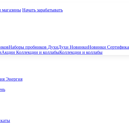
и магазины
Начать зарабатывать
иков
Наборы пробников
Духи
Духи
Новинки
Новинки
Сертифик
и
Акции
Коллекции и коллабы
Коллекции и коллабы
гия
Энергия
ень
икаты