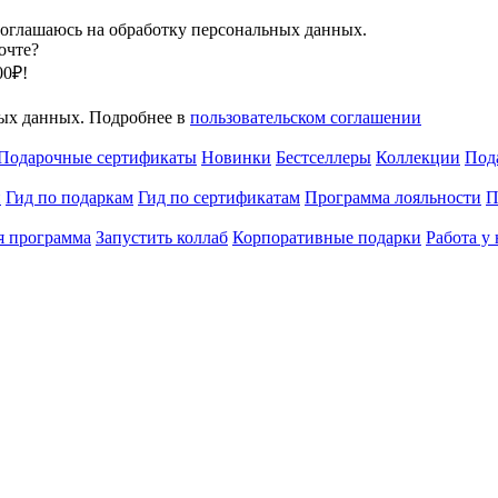
оглашаюсь на обработку персональных данных.
очте?
00₽!
ных данных. Подробнее в
пользовательском соглашении
Подарочные сертификаты
Новинки
Бестселлеры
Коллекции
Под
и
Гид по подаркам
Гид по сертификатам
Программа лояльности
П
я программа
Запустить коллаб
Корпоративные подарки
Работа у 