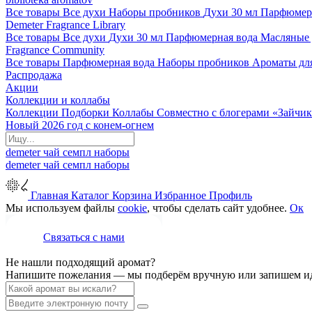
Все товары
Все духи
Наборы пробников
Духи 30 мл
Парфюмер
Demeter Fragrance Library
Все товары
Все духи
Духи 30 мл
Парфюмерная вода
Масляные
Fragrance Community
Все товары
Парфюмерная вода
Наборы пробников
Ароматы дл
Распродажа
Акции
Коллекции и коллабы
Коллекции
Подборки
Коллабы
Совместно с блогерами
«Зайчик
Новый 2026 год с конем-огнем
demeter
чай
семпл
наборы
demeter
чай
семпл
наборы
Главная
Каталог
Корзина
Избранное
Профиль
Мы используем файлы
cookie
, чтобы сделать сайт удобнее.
Ок
Связаться с нами
Не нашли подходящий аромат?
Напишите пожелания — мы подберём вручную или запишем ид