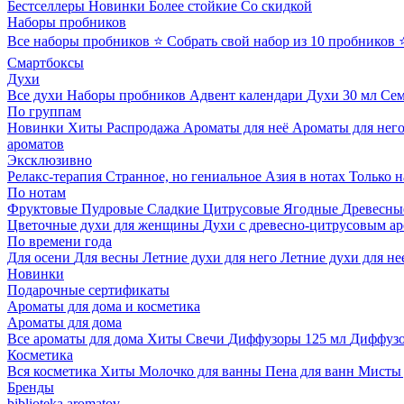
Бестселлеры
Новинки
Более стойкие
Со скидкой
Наборы пробников
Все наборы пробников
⭐ Собрать свой набор из 10 пробников
Смартбоксы
Духи
Все духи
Наборы пробников
Адвент календари
Духи 30 мл
Се
По группам
Новинки
Хиты
Распродажа
Ароматы для неё
Ароматы для нег
ароматов
Эксклюзивно
Релакс-терапия
Странное, но гениальное
Азия в нотах
Только н
По нотам
Фруктовые
Пудровые
Сладкие
Цитрусовые
Ягодные
Древесны
Цветочные духи для женщины
Духи с древесно-цитрусовым а
По времени года
Для осени
Для весны
Летние духи для него
Летние духи для не
Новинки
Подарочные сертификаты
Ароматы для дома и косметика
Ароматы для дома
Все ароматы для дома
Хиты
Свечи
Диффузоры 125 мл
Диффузо
Косметика
Вся косметика
Хиты
Молочко для ванны
Пена для ванн
Мисты 
Бренды
biblioteka aromatov