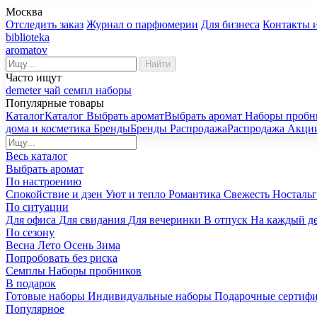
Москва
Отследить заказ
Журнал о парфюмерии
Для бизнеса
Контакты 
biblioteka
aromatov
Найти
Часто ищут
demeter
чай
семпл
наборы
Популярные товары
Каталог
Каталог
Выбрать аромат
Выбрать аромат
Наборы пробн
дома и косметика
Бренды
Бренды
Распродажа
Распродажа
Акци
Весь каталог
Выбрать аромат
По настроению
Спокойствие и дзен
Уют и тепло
Романтика
Свежесть
Носталь
По ситуации
Для офиса
Для свидания
Для вечеринки
В отпуск
На каждый д
По сезону
Весна
Лето
Осень
Зима
Попробовать без риска
Семплы
Наборы пробников
В подарок
Готовые наборы
Индивидуальные наборы
Подарочные сертиф
Популярное