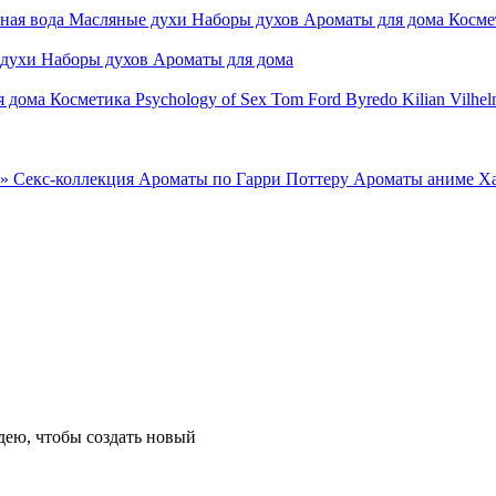
ная вода
Масляные духи
Наборы духов
Ароматы для дома
Косме
 духи
Наборы духов
Ароматы для дома
я дома
Косметика
Psychology of Sex
Tom Ford
Byredo
Kilian
Vilhel
»
Секс-коллекция
Ароматы по Гарри Поттеру
Ароматы аниме Х
ею, чтобы создать новый