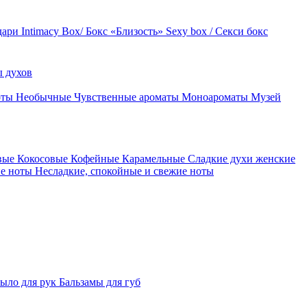
дари
Intimacy Box/ Бокс «Близость»
Sexy box / Секси бокс
 духов
оты
Необычные
Чувственные ароматы
Моноароматы
Музей
вые
Кокосовые
Кофейные
Карамельные
Сладкие духи женские
ие ноты
Несладкие, спокойные и свежие ноты
ыло для рук
Бальзамы для губ