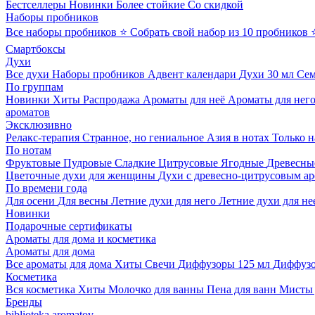
Бестселлеры
Новинки
Более стойкие
Со скидкой
Наборы пробников
Все наборы пробников
⭐ Собрать свой набор из 10 пробников
Смартбоксы
Духи
Все духи
Наборы пробников
Адвент календари
Духи 30 мл
Се
По группам
Новинки
Хиты
Распродажа
Ароматы для неё
Ароматы для нег
ароматов
Эксклюзивно
Релакс-терапия
Странное, но гениальное
Азия в нотах
Только н
По нотам
Фруктовые
Пудровые
Сладкие
Цитрусовые
Ягодные
Древесны
Цветочные духи для женщины
Духи с древесно-цитрусовым а
По времени года
Для осени
Для весны
Летние духи для него
Летние духи для не
Новинки
Подарочные сертификаты
Ароматы для дома и косметика
Ароматы для дома
Все ароматы для дома
Хиты
Свечи
Диффузоры 125 мл
Диффузо
Косметика
Вся косметика
Хиты
Молочко для ванны
Пена для ванн
Мисты 
Бренды
biblioteka aromatov