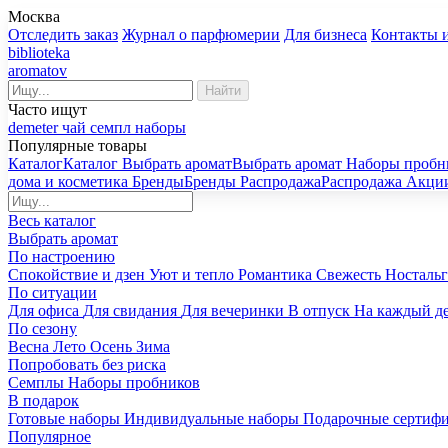
Москва
Отследить заказ
Журнал о парфюмерии
Для бизнеса
Контакты 
biblioteka
aromatov
Найти
Часто ищут
demeter
чай
семпл
наборы
Популярные товары
Каталог
Каталог
Выбрать аромат
Выбрать аромат
Наборы пробн
дома и косметика
Бренды
Бренды
Распродажа
Распродажа
Акци
Весь каталог
Выбрать аромат
По настроению
Спокойствие и дзен
Уют и тепло
Романтика
Свежесть
Носталь
По ситуации
Для офиса
Для свидания
Для вечеринки
В отпуск
На каждый д
По сезону
Весна
Лето
Осень
Зима
Попробовать без риска
Семплы
Наборы пробников
В подарок
Готовые наборы
Индивидуальные наборы
Подарочные сертиф
Популярное