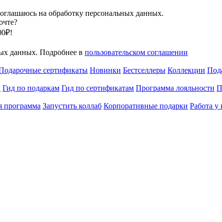
оглашаюсь на обработку персональных данных.
очте?
00₽!
ных данных. Подробнее в
пользовательском соглашении
Подарочные сертификаты
Новинки
Бестселлеры
Коллекции
Под
и
Гид по подаркам
Гид по сертификатам
Программа лояльности
П
я программа
Запустить коллаб
Корпоративные подарки
Работа у 