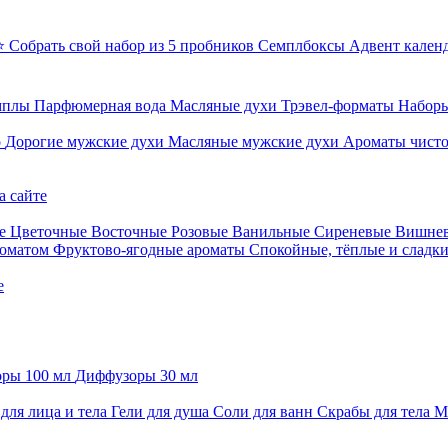
⭐ Собрать свой набор из 5 пробников
Семплбоксы
Адвент кален
мплы
Парфюмерная вода
Масляные духи
Трэвел-форматы
Наборы
о
Дорогие мужские духи
Масляные мужские духи
Ароматы чист
а сайте
е
Цветочные
Восточные
Розовые
Ванильные
Сиреневые
Вишне
роматом
Фруктово-ягодные ароматы
Спокойные, тёплые и сладк
е
ры 100 мл
Диффузоры 30 мл
для лица и тела
Гели для душа
Соли для ванн
Скрабы для тела
М