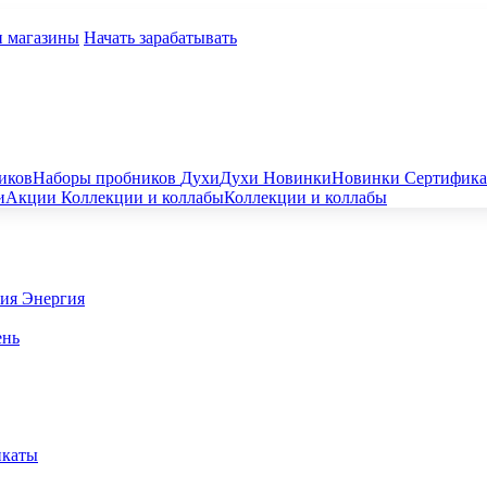
и магазины
Начать зарабатывать
иков
Наборы пробников
Духи
Духи
Новинки
Новинки
Сертифик
и
Акции
Коллекции и коллабы
Коллекции и коллабы
гия
Энергия
ень
икаты