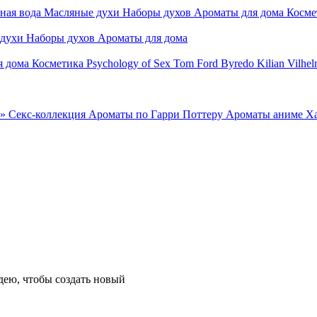
ная вода
Масляные духи
Наборы духов
Ароматы для дома
Косме
 духи
Наборы духов
Ароматы для дома
я дома
Косметика
Psychology of Sex
Tom Ford
Byredo
Kilian
Vilhel
»
Секс-коллекция
Ароматы по Гарри Поттеру
Ароматы аниме Х
ею, чтобы создать новый