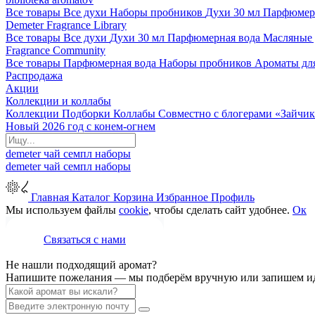
Все товары
Все духи
Наборы пробников
Духи 30 мл
Парфюмер
Demeter Fragrance Library
Все товары
Все духи
Духи 30 мл
Парфюмерная вода
Масляные
Fragrance Community
Все товары
Парфюмерная вода
Наборы пробников
Ароматы дл
Распродажа
Акции
Коллекции и коллабы
Коллекции
Подборки
Коллабы
Совместно с блогерами
«Зайчик
Новый 2026 год с конем-огнем
demeter
чай
семпл
наборы
demeter
чай
семпл
наборы
Главная
Каталог
Корзина
Избранное
Профиль
Мы используем файлы
cookie
, чтобы сделать сайт удобнее.
Ок
Связаться с нами
Не нашли подходящий аромат?
Напишите пожелания — мы подберём вручную или запишем ид