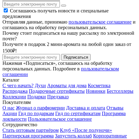
Соглашаюсь получать новости и специальные
предложения
Отправляя данные, принимаю
пользовательское соглашение
и
соглашаюсь на обработку персональных данных.
Почему стоит подписаться на нашу рассылку по электронной
почте?
Получите в подарок 2 мини-аромата на любой один заказ от
1500₽!
Подписаться
Нажимая «Подписаться», соглашаюсь на обработку
персональных данных. Подробнее в
пользовательском
соглашении
Каталог
С чего начать?
Духи
Ароматы для дома
Косметика
Распродажа
Подарочные сертификаты
Новинки
Бестселлеры
Коллекции
Подарки
Предзаказ
Покупателям
О нас
Журнал о парфюмерии
Доставка и оплата
Отзывы
Акции
Гид по подаркам
Гид по сертификатам
Программа
лояльности
Пользовательское соглашение
Сотрудничество
Стать оптовым партнёром
Клуб «После полуночи»
Партнерская программа
Запустить коллаб
Корпоративные