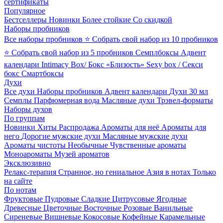
сертификаты
Популярное
Бестселлеры
Новинки
Более стойкие
Со скидкой
Наборы пробников
Все наборы пробников
⭐ Собрать свой набор из 10 пробников
⭐ Собрать свой набор из 5 пробников
Семплбоксы
Адвент
календари
Intimacy Box/ Бокс «Близость»
Sexy box / Секси
бокс
Смартбоксы
Духи
Все духи
Наборы пробников
Адвент календари
Духи 30 мл
Семплы
Парфюмерная вода
Масляные духи
Трэвел-форматы
Наборы духов
По группам
Новинки
Хиты
Распродажа
Ароматы для неё
Ароматы для
него
Дорогие мужские духи
Масляные мужские духи
Ароматы чистоты
Необычные
Чувственные ароматы
Моноароматы
Музей ароматов
Эксклюзивно
Релакс-терапия
Странное, но гениальное
Азия в нотах
Только
на сайте
По нотам
Фруктовые
Пудровые
Сладкие
Цитрусовые
Ягодные
Древесные
Цветочные
Восточные
Розовые
Ванильные
Сиреневые
Вишневые
Кокосовые
Кофейные
Карамельные