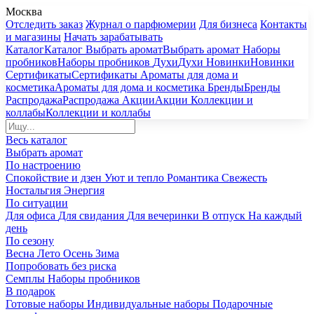
Москва
Отследить заказ
Журнал о парфюмерии
Для бизнеса
Контакты
и магазины
Начать зарабатывать
Каталог
Каталог
Выбрать аромат
Выбрать аромат
Наборы
пробников
Наборы пробников
Духи
Духи
Новинки
Новинки
Сертификаты
Сертификаты
Ароматы для дома и
косметика
Ароматы для дома и косметика
Бренды
Бренды
Распродажа
Распродажа
Акции
Акции
Коллекции и
коллабы
Коллекции и коллабы
Весь каталог
Выбрать аромат
По настроению
Спокойствие и дзен
Уют и тепло
Романтика
Свежесть
Ностальгия
Энергия
По ситуации
Для офиса
Для свидания
Для вечеринки
В отпуск
На каждый
день
По сезону
Весна
Лето
Осень
Зима
Попробовать без риска
Семплы
Наборы пробников
В подарок
Готовые наборы
Индивидуальные наборы
Подарочные