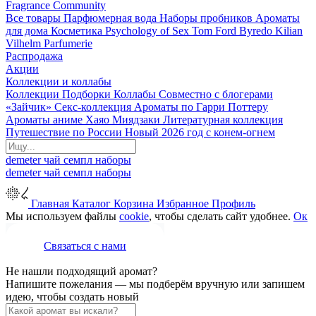
Fragrance Community
Все товары
Парфюмерная вода
Наборы пробников
Ароматы
для дома
Косметика
Psychology of Sex
Tom Ford
Byredo
Kilian
Vilhelm Parfumerie
Распродажа
Акции
Коллекции и коллабы
Коллекции
Подборки
Коллабы
Совместно с блогерами
«Зайчик»
Секс-коллекция
Ароматы по Гарри Поттеру
Ароматы аниме Хаяо Миядзаки
Литературная коллекция
Путешествие по России
Новый 2026 год с конем-огнем
demeter
чай
семпл
наборы
demeter
чай
семпл
наборы
Главная
Каталог
Корзина
Избранное
Профиль
Мы используем файлы
cookie
, чтобы сделать сайт удобнее.
Ок
Связаться с нами
Не нашли подходящий аромат?
Напишите пожелания — мы подберём вручную или запишем
идею, чтобы создать новый