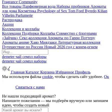
Fragrance Community
Все товары
Парфюмерная вода
Наборы пробников
Ароматы
для дома
Косметика
Psychology of Sex
Tom Ford
Byredo
Kilian
Vilhelm Parfumerie
Распродажа
Акции
Коллекции и коллабы
Коллекции
Подборки
Коллабы
Совместно с блогерами
«Зайчик»
Секс-коллекция
Ароматы по Гарри Поттеру
Ароматы аниме Хаяо Миядзаки
Литературная коллекция
Путешествие по России
Новый 2026 год с конем-огнем
demeter
чай
семпл
наборы
demeter
чай
семпл
наборы
Главная
Каталог
Корзина
Избранное
Профиль
Мы используем файлы
cookie
, чтобы сделать сайт удобнее.
Ок
Связаться с нами
Не нашли подходящий аромат?
Напишите пожелания — мы подберём вручную или запишем
идею, чтобы создать новый