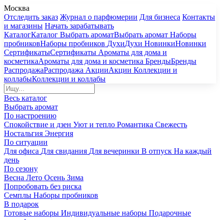
Москва
Отследить заказ
Журнал о парфюмерии
Для бизнеса
Контакты
и магазины
Начать зарабатывать
Каталог
Каталог
Выбрать аромат
Выбрать аромат
Наборы
пробников
Наборы пробников
Духи
Духи
Новинки
Новинки
Сертификаты
Сертификаты
Ароматы для дома и
косметика
Ароматы для дома и косметика
Бренды
Бренды
Распродажа
Распродажа
Акции
Акции
Коллекции и
коллабы
Коллекции и коллабы
Весь каталог
Выбрать аромат
По настроению
Спокойствие и дзен
Уют и тепло
Романтика
Свежесть
Ностальгия
Энергия
По ситуации
Для офиса
Для свидания
Для вечеринки
В отпуск
На каждый
день
По сезону
Весна
Лето
Осень
Зима
Попробовать без риска
Семплы
Наборы пробников
В подарок
Готовые наборы
Индивидуальные наборы
Подарочные