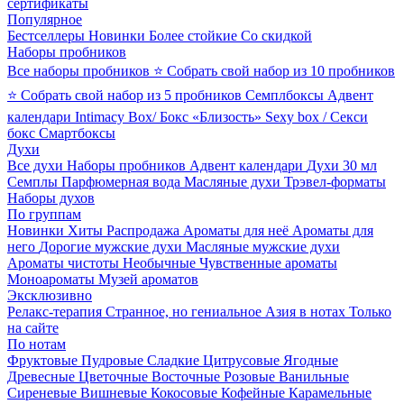
сертификаты
Популярное
Бестселлеры
Новинки
Более стойкие
Со скидкой
Наборы пробников
Все наборы пробников
⭐ Собрать свой набор из 10 пробников
⭐ Собрать свой набор из 5 пробников
Семплбоксы
Адвент
календари
Intimacy Box/ Бокс «Близость»
Sexy box / Секси
бокс
Смартбоксы
Духи
Все духи
Наборы пробников
Адвент календари
Духи 30 мл
Семплы
Парфюмерная вода
Масляные духи
Трэвел-форматы
Наборы духов
По группам
Новинки
Хиты
Распродажа
Ароматы для неё
Ароматы для
него
Дорогие мужские духи
Масляные мужские духи
Ароматы чистоты
Необычные
Чувственные ароматы
Моноароматы
Музей ароматов
Эксклюзивно
Релакс-терапия
Странное, но гениальное
Азия в нотах
Только
на сайте
По нотам
Фруктовые
Пудровые
Сладкие
Цитрусовые
Ягодные
Древесные
Цветочные
Восточные
Розовые
Ванильные
Сиреневые
Вишневые
Кокосовые
Кофейные
Карамельные