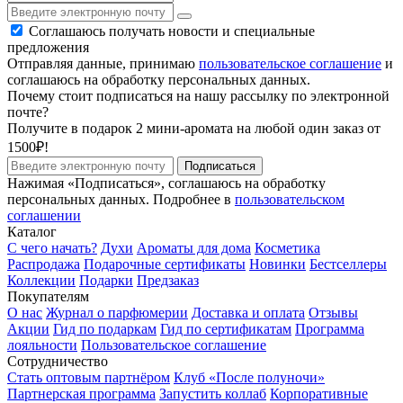
Соглашаюсь получать новости и специальные
предложения
Отправляя данные, принимаю
пользовательское соглашение
и
соглашаюсь на обработку персональных данных.
Почему стоит подписаться на нашу рассылку по электронной
почте?
Получите в подарок 2 мини-аромата на любой один заказ от
1500₽!
Подписаться
Нажимая «Подписаться», соглашаюсь на обработку
персональных данных. Подробнее в
пользовательском
соглашении
Каталог
С чего начать?
Духи
Ароматы для дома
Косметика
Распродажа
Подарочные сертификаты
Новинки
Бестселлеры
Коллекции
Подарки
Предзаказ
Покупателям
О нас
Журнал о парфюмерии
Доставка и оплата
Отзывы
Акции
Гид по подаркам
Гид по сертификатам
Программа
лояльности
Пользовательское соглашение
Сотрудничество
Стать оптовым партнёром
Клуб «После полуночи»
Партнерская программа
Запустить коллаб
Корпоративные