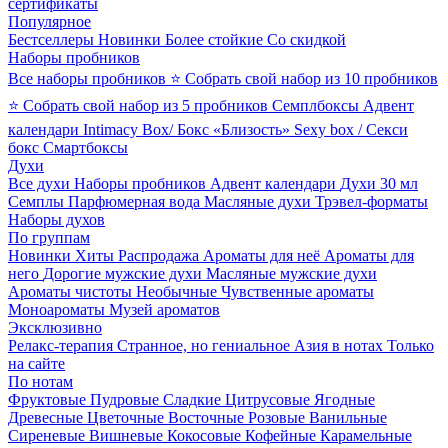
сертификаты
Популярное
Бестселлеры
Новинки
Более стойкие
Со скидкой
Наборы пробников
Все наборы пробников
⭐ Собрать свой набор из 10 пробников
⭐ Собрать свой набор из 5 пробников
Семплбоксы
Адвент
календари
Intimacy Box/ Бокс «Близость»
Sexy box / Секси
бокс
Смартбоксы
Духи
Все духи
Наборы пробников
Адвент календари
Духи 30 мл
Семплы
Парфюмерная вода
Масляные духи
Трэвел-форматы
Наборы духов
По группам
Новинки
Хиты
Распродажа
Ароматы для неё
Ароматы для
него
Дорогие мужские духи
Масляные мужские духи
Ароматы чистоты
Необычные
Чувственные ароматы
Моноароматы
Музей ароматов
Эксклюзивно
Релакс-терапия
Странное, но гениальное
Азия в нотах
Только
на сайте
По нотам
Фруктовые
Пудровые
Сладкие
Цитрусовые
Ягодные
Древесные
Цветочные
Восточные
Розовые
Ванильные
Сиреневые
Вишневые
Кокосовые
Кофейные
Карамельные