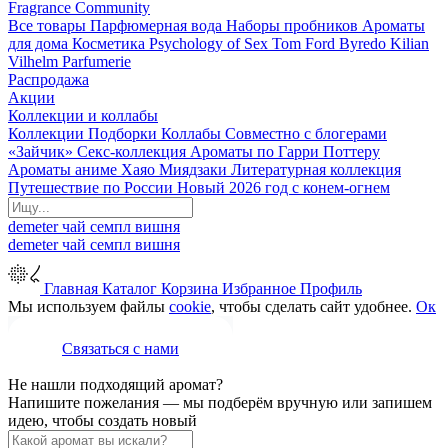
Fragrance Community
Все товары
Парфюмерная вода
Наборы пробников
Ароматы
для дома
Косметика
Psychology of Sex
Tom Ford
Byredo
Kilian
Vilhelm Parfumerie
Распродажа
Акции
Коллекции и коллабы
Коллекции
Подборки
Коллабы
Совместно с блогерами
«Зайчик»
Секс-коллекция
Ароматы по Гарри Поттеру
Ароматы аниме Хаяо Миядзаки
Литературная коллекция
Путешествие по России
Новый 2026 год с конем-огнем
demeter
чай
семпл
вишня
demeter
чай
семпл
вишня
Главная
Каталог
Корзина
Избранное
Профиль
Мы используем файлы
cookie
, чтобы сделать сайт удобнее.
Ок
Связаться с нами
Не нашли подходящий аромат?
Напишите пожелания — мы подберём вручную или запишем
идею, чтобы создать новый