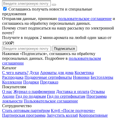
Соглашаюсь получать новости и специальные
предложения
Отправляя данные, принимаю
пользовательское соглашение
и
соглашаюсь на обработку персональных данных.
Почему стоит подписаться на нашу рассылку по электронной
почте?
Получите в подарок 2 мини-аромата на любой один заказ от
1500₽!
Подписаться
Нажимая «Подписаться», соглашаюсь на обработку
персональных данных. Подробнее в
пользовательском
соглашении
Каталог
С чего начать?
Духи
Ароматы для дома
Косметика
Распродажа
Подарочные сертификаты
Новинки
Бестселлеры
Коллекции
Подарки
Предзаказ
Покупателям
О нас
Журнал о парфюмерии
Доставка и оплата
Отзывы
Акции
Гид по подаркам
Гид по сертификатам
Программа
лояльности
Пользовательское соглашение
Сотрудничество
Стать оптовым партнёром
Клуб «После полуночи»
Партнерская программа
Запустить коллаб
Корпоративные