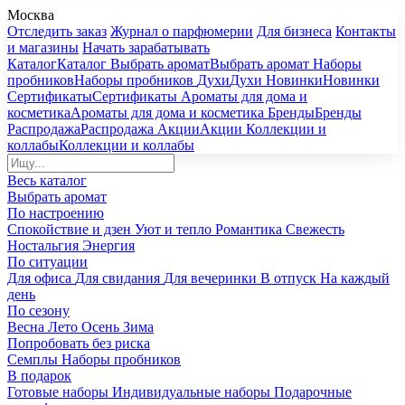
Москва
Отследить заказ
Журнал о парфюмерии
Для бизнеса
Контакты
и магазины
Начать зарабатывать
Каталог
Каталог
Выбрать аромат
Выбрать аромат
Наборы
пробников
Наборы пробников
Духи
Духи
Новинки
Новинки
Сертификаты
Сертификаты
Ароматы для дома и
косметика
Ароматы для дома и косметика
Бренды
Бренды
Распродажа
Распродажа
Акции
Акции
Коллекции и
коллабы
Коллекции и коллабы
Весь каталог
Выбрать аромат
По настроению
Спокойствие и дзен
Уют и тепло
Романтика
Свежесть
Ностальгия
Энергия
По ситуации
Для офиса
Для свидания
Для вечеринки
В отпуск
На каждый
день
По сезону
Весна
Лето
Осень
Зима
Попробовать без риска
Семплы
Наборы пробников
В подарок
Готовые наборы
Индивидуальные наборы
Подарочные