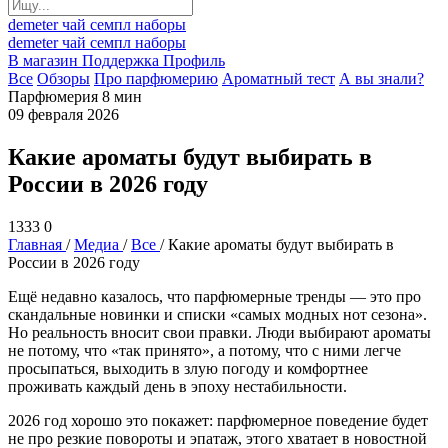
demeter
чай
семпл
наборы
demeter
чай
семпл
наборы
В магазин
Поддержка
Профиль
Все
Обзоры
Про парфюмерию
Ароматный тест
А вы знали?
Парфюмерия
8 мин
09 февраля 2026
Какие ароматы будут выбирать в
России в 2026 году
1333
0
Главная
/
Медиа
/
Все
/
Какие ароматы будут выбирать в
России в 2026 году
Ещё недавно казалось, что парфюмерные тренды — это про
скандальные новинки и списки «самых модных нот сезона».
Но реальность вносит свои правки. Люди выбирают ароматы
не потому, что «так принято», а потому, что с ними легче
просыпаться, выходить в злую погоду и комфортнее
проживать каждый день в эпоху нестабильности.
2026 год хорошо это покажет: парфюмерное поведение будет
не про резкие повороты и эпатаж, этого хватает в новостной