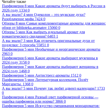
Читайте также
Парфюмерия
8 мин
Какие ароматы будут выбирать в России в
2026 году
1334
0
А вы знали?
4 мин
Одеколон – это мужские духи?
Разоблачение мифа
7424
0
Обзоры
8 мин
Самые комплиментарные ароматы для женщин:
обзор от biblioteka.aromatov
15060
0
Обзоры
5 мин
Как выбрать идеальный аромат для
романтического свидания?
6403
1
А вы знали?
3 мин
Как отличить оригинальные духи от
подделки: 3 способа
55851
0
Парфюмерия
5 мин
Необычные и неорганические ароматы
2963
0
Парфюмерия
6 мин
Какие ароматы выбирают мужчины в
2024 году
3158
0
Парфюмерия
7 мин
Какие ароматы выбирают женщины в
2024 году
1468
0
Парфюмерия
5 мин
Антистресс-ароматы
1512
0
Парфюмерия
5 мин
Литературная коллекция. Полёт
Маргариты.
1368
0
А вы знали?
5 мин
Почему так любят адвент-календари?
1733
0
Парфюмерия
4 мин
Разный цвет парфюмерной основы —
ошибка парфюмера или норма?
3866
0
Парфюмерия
5 мин
Искусство смешивания моноароматов: