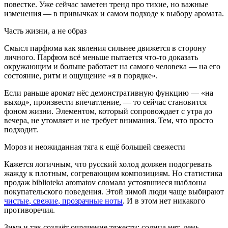
повестке. Уже сейчас заметен тренд про тихие, но важные
изменения — в привычках и самом подходе к выбору аромата.
Часть жизни, а не образ
Смысл парфюма как явления сильнее движется в сторону
личного. Парфюм всё меньше пытается что-то доказать
окружающим и больше работает на самого человека — на его
состояние, ритм и ощущение «я в порядке».
Если раньше аромат нёс демонстративную функцию — «на
выход», произвести впечатление, — то сейчас становится
фоном жизни. Элементом, который сопровождает с утра до
вечера, не утомляет и не требует внимания. Тем, что просто
подходит.
Мороз и неожиданная тяга к ещё большей свежести
Кажется логичным, что русский холод должен подогревать
жажду к плотным, согревающим композициям. Но статистика
продаж biblioteka aromatov сломала устоявшиеся шаблоны
покупательского поведения. Этой зимой люди чаще выбирают
чистые, свежие, прозрачные ноты
. И в этом нет никакого
противоречия.
Зима и так создаёт ощущение тяжести: солнца нет, день