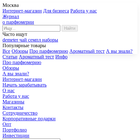
Москва
Интернет-магазин
Для бизнеса
Работа у нас
Журнал
о парфюмерии
Найти
Часто ищут
demeter
чай
семпл
наборы
Популярные товары
Все
Обзоры
Про парфюмерию
Ароматный тест
А вы знали?
Статьи
Ароматный тест
Инфо
Про парфюмерию
Обзоры
А вы знали?
Интернет-магазин
Начать зарабатывать
О нас
Работа у нас
Магазины
Контакты
Сотрудничество
Корпоративные подарки
Опт
Портфолио
Инвестиции