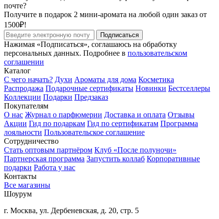
почте?
Получите в подарок 2 мини-аромата на любой один заказ от
1500₽!
Подписаться
Нажимая «Подписаться», соглашаюсь на обработку
персональных данных. Подробнее в
пользовательском
соглашении
Каталог
С чего начать?
Духи
Ароматы для дома
Косметика
Распродажа
Подарочные сертификаты
Новинки
Бестселлеры
Коллекции
Подарки
Предзаказ
Покупателям
О нас
Журнал о парфюмерии
Доставка и оплата
Отзывы
Акции
Гид по подаркам
Гид по сертификатам
Программа
лояльности
Пользовательское соглашение
Сотрудничество
Стать оптовым партнёром
Клуб «После полуночи»
Партнерская программа
Запустить коллаб
Корпоративные
подарки
Работа у нас
Контакты
Все магазины
Шоурум
г. Москва, ул. Дербеневская, д. 20, стр. 5