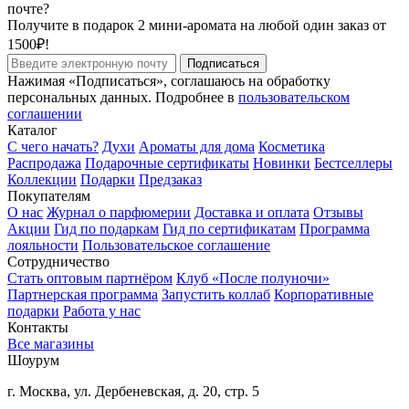
почте?
Получите в подарок 2 мини-аромата на любой один заказ от
1500₽!
Подписаться
Нажимая «Подписаться», соглашаюсь на обработку
персональных данных. Подробнее в
пользовательском
соглашении
Каталог
С чего начать?
Духи
Ароматы для дома
Косметика
Распродажа
Подарочные сертификаты
Новинки
Бестселлеры
Коллекции
Подарки
Предзаказ
Покупателям
О нас
Журнал о парфюмерии
Доставка и оплата
Отзывы
Акции
Гид по подаркам
Гид по сертификатам
Программа
лояльности
Пользовательское соглашение
Сотрудничество
Стать оптовым партнёром
Клуб «После полуночи»
Партнерская программа
Запустить коллаб
Корпоративные
подарки
Работа у нас
Контакты
Все магазины
Шоурум
г. Москва, ул. Дербеневская, д. 20, стр. 5