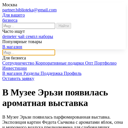
Москва
partner.biblioteka@gmail.com
Для вашего
бизнеса
Найти
Часто ищут
demeter
чай
семпл
наборы
Популярные товары
В магазин
Для бизнеса
Сотрудничество
Корпоративные подарки
Опт
Портфолио
Инвестиции
В магазин
Разделы
Поддержка
Профиль
Оставить заявку
В Музее Эрьзи появилась
ароматная выставка
В Музее Эрьзи появилась парфюмированная выставка.
Экспозиция картин Федота Сычкова с ароматами яблок, сена
и морозного воздуха предназначена для слабовидящих