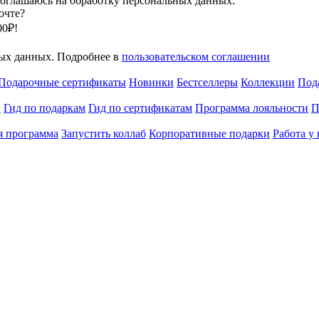
оглашаюсь на обработку персональных данных.
очте?
00₽!
ных данных. Подробнее в
пользовательском соглашении
Подарочные сертификаты
Новинки
Бестселлеры
Коллекции
Под
и
Гид по подаркам
Гид по сертификатам
Программа лояльности
П
я программа
Запустить коллаб
Корпоративные подарки
Работа у 