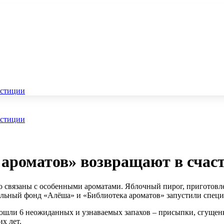
стиции
стиции
ароматов» возвращают в счаст
о связаны с особенными ароматами. Яблочный пирог, приготовл
ительный фонд «Алёша» и «Библиотека ароматов» запустили спец
вошли 6 неожиданных и узнаваемых запахов – присыпки, сгущенк
их лет.