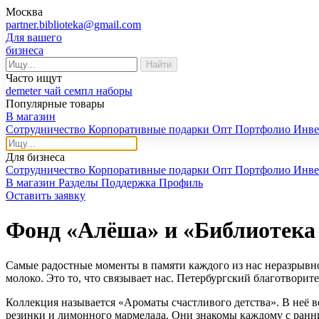
Москва
partner.biblioteka@gmail.com
Для вашего
бизнеса
Найти
Часто ищут
demeter
чай
семпл
наборы
Популярные товары
В магазин
Сотрудничество
Корпоративные подарки
Опт
Портфолио
Инве
Для бизнеса
Сотрудничество
Корпоративные подарки
Опт
Портфолио
Инве
В магазин
Разделы
Поддержка
Профиль
Оставить заявку
Фонд «Алёша» и «Библиотека 
Самые радостные моменты в памяти каждого из нас неразрывн
молоко. Это то, что связывает нас. Петербургский благотвор
Коллекция называется «Ароматы счастливого детства». В неё 
резинки и лимонного мармелада. Они знакомы каждому с ранн