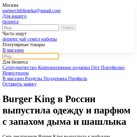
Москва
partner.biblioteka@gmail.com
Для вашего
бизнеса
Найти
Часто ищут
demeter
чай
семпл
наборы
Популярные товары
В магазин
Для бизнеса
Сотрудничество
Корпоративные подарки
Опт
Портфолио
Инвестиции
В магазин
Разделы
Поддержка
Профиль
Оставить заявку
Burger King в России
выпустила одежду и парфюм
с запахом дыма и шашлыка
Сеть ресторанов Burger King выпустила к майским