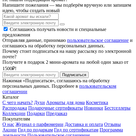
Напишите пожелания — мы подберём вручную или запишем
идею, чтобы создать новый
Соглашаюсь получать новости и специальные
предложения
Отправляя данные, принимаю
пользовательское соглашение
и
соглашаюсь на обработку персональных данных.
Почему стоит подписаться на нашу рассылку по электронной
почте?
Получите в подарок 2 мини-аромата на любой один заказ от
1500₽!
Подписаться
Нажимая «Подписаться», соглашаюсь на обработку
персональных данных. Подробнее в
пользовательском
соглашении
Каталог
С чего начать?
Духи
Ароматы для дома
Косметика
Распродажа
Подарочные сертификаты
Новинки
Бестселлеры
Коллекции
Подарки
Предзаказ
Покупателям
О нас
Журнал о парфюмерии
Доставка и оплата
Отзывы
Акции
Гид по подаркам
Гид по сертификатам
Программа
лояльности
Пользовательское соглашение