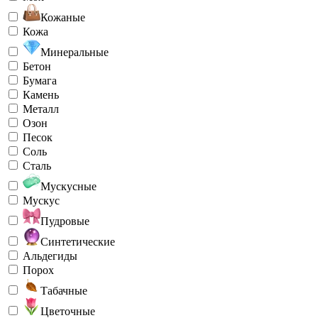
Кожаные
Кожа
Минеральные
Бетон
Бумага
Камень
Металл
Озон
Песок
Соль
Сталь
Мускусные
Мускус
Пудровые
Синтетические
Альдегиды
Порох
Табачные
Цветочные