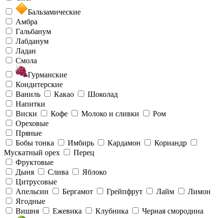
Бальзамические
Амбра
Гальбанум
Лабданум
Ладан
Смола
Гурманские
Кондитерские
Ваниль
Какао
Шоколад
Напитки
Виски
Кофе
Молоко и сливки
Ром
Ореховые
Пряные
Бобы тонка
Имбирь
Кардамон
Кориандр
Мускатный орех
Перец
Фруктовые
Дыня
Слива
Яблоко
Цитрусовые
Апельсин
Бергамот
Грейпфрут
Лайм
Лимон
Ягодные
Вишня
Ежевика
Клубника
Черная смородина