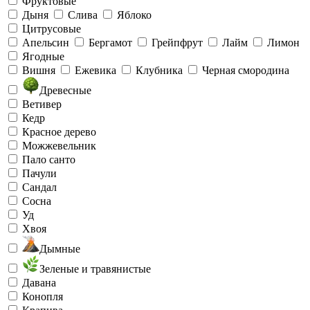
Фруктовые
Дыня
Слива
Яблоко
Цитрусовые
Апельсин
Бергамот
Грейпфрут
Лайм
Лимон
Ягодные
Вишня
Ежевика
Клубника
Черная смородина
Древесные
Ветивер
Кедр
Красное дерево
Можжевельник
Пало санто
Пачули
Сандал
Сосна
Уд
Хвоя
Дымные
Зеленые и травянистые
Давана
Конопля