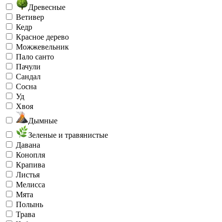
Древесные
Ветивер
Кедр
Красное дерево
Можжевельник
Пало санто
Пачули
Сандал
Сосна
Уд
Хвоя
Дымные
Зеленые и травянистые
Давана
Конопля
Крапива
Листья
Мелисса
Мята
Полынь
Трава