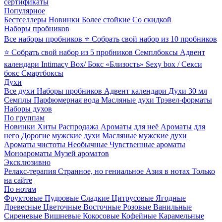
сертификаты
Популярное
Бестселлеры
Новинки
Более стойкие
Со скидкой
Наборы пробников
Все наборы пробников
⭐ Собрать свой набор из 10 пробников
⭐ Собрать свой набор из 5 пробников
Семплбоксы
Адвент
календари
Intimacy Box/ Бокс «Близость»
Sexy box / Секси
бокс
Смартбоксы
Духи
Все духи
Наборы пробников
Адвент календари
Духи 30 мл
Семплы
Парфюмерная вода
Масляные духи
Трэвел-форматы
Наборы духов
По группам
Новинки
Хиты
Распродажа
Ароматы для неё
Ароматы для
него
Дорогие мужские духи
Масляные мужские духи
Ароматы чистоты
Необычные
Чувственные ароматы
Моноароматы
Музей ароматов
Эксклюзивно
Релакс-терапия
Странное, но гениальное
Азия в нотах
Только
на сайте
По нотам
Фруктовые
Пудровые
Сладкие
Цитрусовые
Ягодные
Древесные
Цветочные
Восточные
Розовые
Ванильные
Сиреневые
Вишневые
Кокосовые
Кофейные
Карамельные