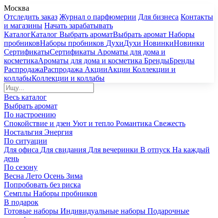
Москва
Отследить заказ
Журнал о парфюмерии
Для бизнеса
Контакты
и магазины
Начать зарабатывать
Каталог
Каталог
Выбрать аромат
Выбрать аромат
Наборы
пробников
Наборы пробников
Духи
Духи
Новинки
Новинки
Сертификаты
Сертификаты
Ароматы для дома и
косметика
Ароматы для дома и косметика
Бренды
Бренды
Распродажа
Распродажа
Акции
Акции
Коллекции и
коллабы
Коллекции и коллабы
Весь каталог
Выбрать аромат
По настроению
Спокойствие и дзен
Уют и тепло
Романтика
Свежесть
Ностальгия
Энергия
По ситуации
Для офиса
Для свидания
Для вечеринки
В отпуск
На каждый
день
По сезону
Весна
Лето
Осень
Зима
Попробовать без риска
Семплы
Наборы пробников
В подарок
Готовые наборы
Индивидуальные наборы
Подарочные