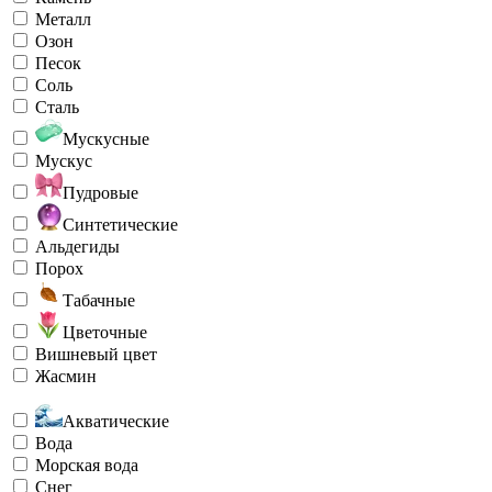
Металл
Озон
Песок
Соль
Сталь
Мускусные
Мускус
Пудровые
Синтетические
Альдегиды
Порох
Табачные
Цветочные
Вишневый цвет
Жасмин
Акватические
Вода
Морская вода
Снег