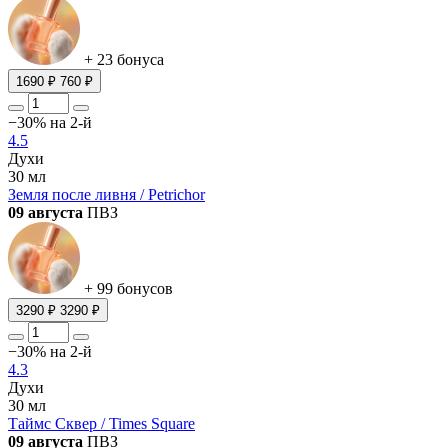
+ 23 бонуса
1690 ₽
760 ₽
−30% на 2-й
4.5
Духи
30 мл
Земля после ливня / Petrichor
09 августа
ПВЗ
+ 99 бонусов
3290 ₽
3290 ₽
−30% на 2-й
4.3
Духи
30 мл
Таймс Сквер / Times Square
09 августа
ПВЗ