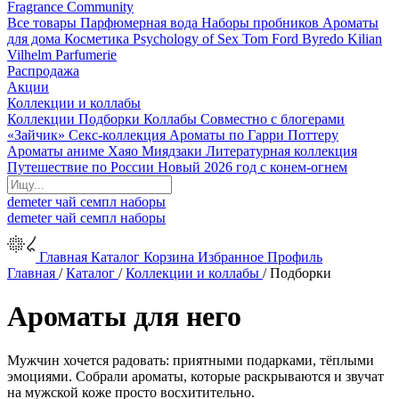
Fragrance Community
Все товары
Парфюмерная вода
Наборы пробников
Ароматы
для дома
Косметика
Psychology of Sex
Tom Ford
Byredo
Kilian
Vilhelm Parfumerie
Распродажа
Акции
Коллекции и коллабы
Коллекции
Подборки
Коллабы
Совместно с блогерами
«Зайчик»
Секс-коллекция
Ароматы по Гарри Поттеру
Ароматы аниме Хаяо Миядзаки
Литературная коллекция
Путешествие по России
Новый 2026 год с конем-огнем
demeter
чай
семпл
наборы
demeter
чай
семпл
наборы
Главная
Каталог
Корзина
Избранное
Профиль
Главная
/
Каталог
/
Коллекции и коллабы
/
Подборки
Ароматы для него
Мужчин хочется радовать: приятными подарками, тёплыми
эмоциями. Собрали ароматы, которые раскрываются и звучат
на мужской коже просто восхитительно.