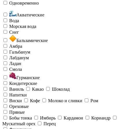
Одновременно
Акватические
Вода
Морская вода
Снег
Бальзамические
Амбра
Гальбанум
Лабданум
Ладан
Смола
Гурманские
Кондитерские
Ваниль
Какао
Шоколад
Напитки
Виски
Кофе
Молоко и сливки
Ром
Ореховые
Пряные
Бобы тонка
Имбирь
Кардамон
Кориандр
Мускатный орех
Перец