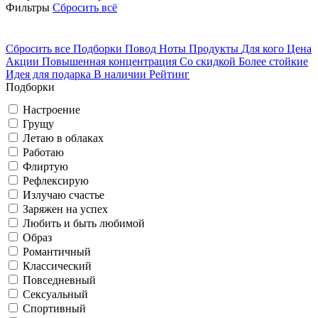
Фильтры
Сбросить всё
Сбросить все
Подборки
Повод
Ноты
Продукты
Для кого
Цена
Акции
Повышенная концентрация
Со скидкой
Более стойкие
Идея для подарка
В наличии
Рейтинг
Подборки
Настроение
Грущу
Летаю в облаках
Работаю
Флиртую
Рефлексирую
Излучаю счастье
Заряжен на успех
Любить и быть любимой
Образ
Романтичный
Классический
Повседневный
Сексуальный
Спортивный