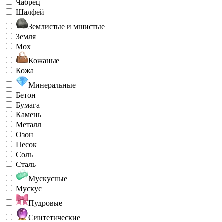
Чабрец
Шалфей
Землистые и мшистые
Земля
Мох
Кожаные
Кожа
Минеральные
Бетон
Бумага
Камень
Металл
Озон
Песок
Соль
Сталь
Мускусные
Мускус
Пудровые
Синтетические