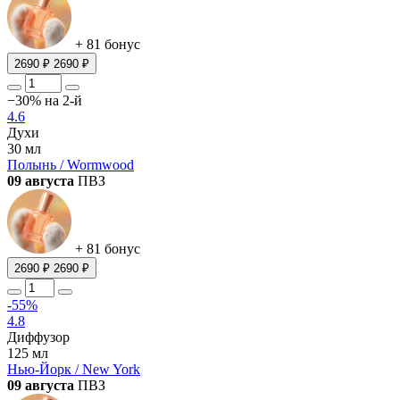
+ 81 бонус
2690 ₽
2690 ₽
−30% на 2-й
4.6
Духи
30 мл
Полынь / Wormwood
09 августа
ПВЗ
+ 81 бонус
2690 ₽
2690 ₽
-55%
4.8
Диффузор
125 мл
Нью-Йорк / New York
09 августа
ПВЗ