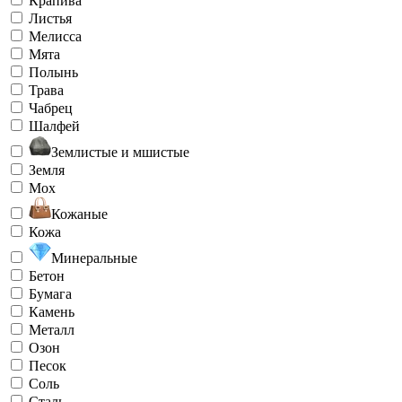
Крапива
Листья
Мелисса
Мята
Полынь
Трава
Чабрец
Шалфей
Землистые и мшистые
Земля
Мох
Кожаные
Кожа
Минеральные
Бетон
Бумага
Камень
Металл
Озон
Песок
Соль
Сталь