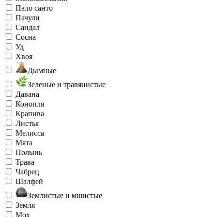
Пало санто
Пачули
Сандал
Сосна
Уд
Хвоя
Дымные
Зеленые и травянистые
Давана
Конопля
Крапива
Листья
Мелисса
Мята
Полынь
Трава
Чабрец
Шалфей
Землистые и мшистые
Земля
Мох