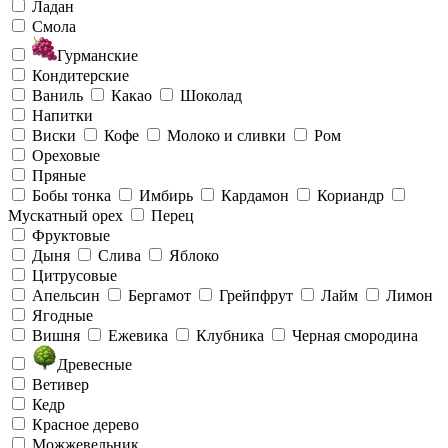
Ладан
Смола
Гурманские
Кондитерские
Ваниль
Какао
Шоколад
Напитки
Виски
Кофе
Молоко и сливки
Ром
Ореховые
Пряные
Бобы тонка
Имбирь
Кардамон
Кориандр
Мускатный орех
Перец
Фруктовые
Дыня
Слива
Яблоко
Цитрусовые
Апельсин
Бергамот
Грейпфрут
Лайм
Лимон
Ягодные
Вишня
Ежевика
Клубника
Черная смородина
Древесные
Ветивер
Кедр
Красное дерево
Можжевельник