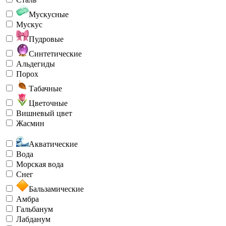
Мускусные
Мускус
Пудровые
Синтетические
Альдегиды
Порох
Табачные
Цветочные
Вишневый цвет
Жасмин
Акватические
Вода
Морская вода
Снег
Бальзамические
Амбра
Гальбанум
Лабданум