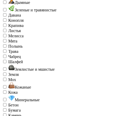
Дымные
Зеленые и травянистые
Давана
Конопля
Крапива
Листья
Мелисса
Мята
Полынь
Трава
Чабрец
Шалфей
Землистые и мшистые
Земля
Мох
Кожаные
Кожа
Минеральные
Бетон
Бумага
Камень