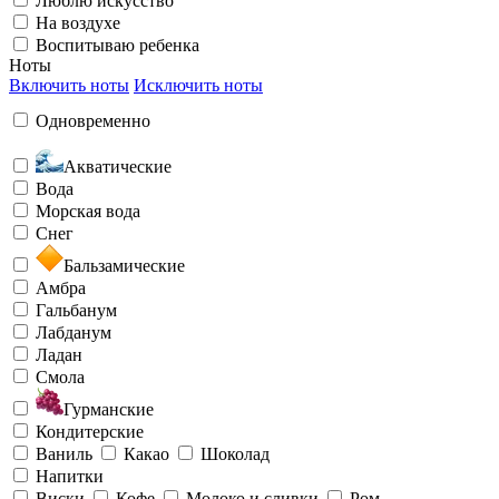
Люблю искусство
На воздухе
Воспитываю ребенка
Ноты
Включить ноты
Исключить ноты
Одновременно
Акватические
Вода
Морская вода
Снег
Бальзамические
Амбра
Гальбанум
Лабданум
Ладан
Смола
Гурманские
Кондитерские
Ваниль
Какао
Шоколад
Напитки
Виски
Кофе
Молоко и сливки
Ром