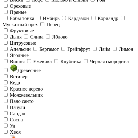
Ореховые
Пряные
Бобы тонка
Имбирь
Кардамон
Кориандр
Мускатный орех
Перец
Фруктовые
Дыня
Слива
Яблоко
Цитрусовые
Апельсин
Бергамот
Грейпфрут
Лайм
Лимон
Ягодные
Вишня
Ежевика
Клубника
Черная смородина
Древесные
Ветивер
Кедр
Красное дерево
Можжевельник
Пало санто
Пачули
Сандал
Сосна
Уд
Хвоя