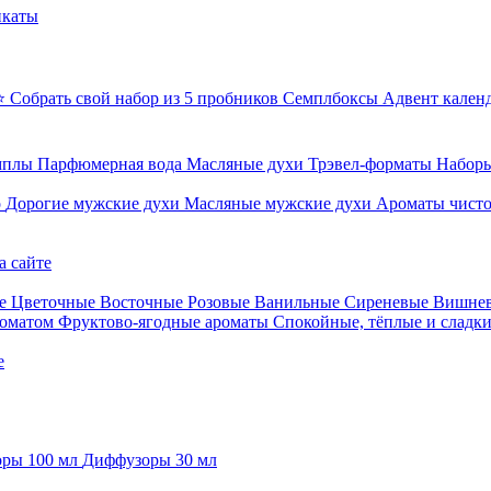
икаты
⭐ Собрать свой набор из 5 пробников
Семплбоксы
Адвент кален
мплы
Парфюмерная вода
Масляные духи
Трэвел-форматы
Наборы
о
Дорогие мужские духи
Масляные мужские духи
Ароматы чист
а сайте
е
Цветочные
Восточные
Розовые
Ванильные
Сиреневые
Вишне
роматом
Фруктово-ягодные ароматы
Спокойные, тёплые и сладк
е
ры 100 мл
Диффузоры 30 мл