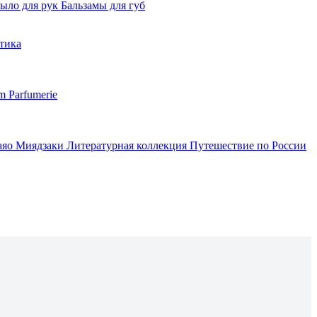
ыло для рук
Бальзамы для губ
тика
m Parfumerie
аяо Миядзаки
Литературная коллекция
Путешествие по России