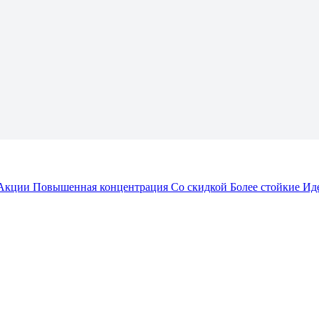
Акции
Повышенная концентрация
Со скидкой
Более стойкие
Ид