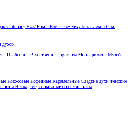
дари
Intimacy Box/ Бокс «Близость»
Sexy box / Секси бокс
 духов
оты
Необычные
Чувственные ароматы
Моноароматы
Музей
вые
Кокосовые
Кофейные
Карамельные
Сладкие духи женские
ие ноты
Несладкие, спокойные и свежие ноты