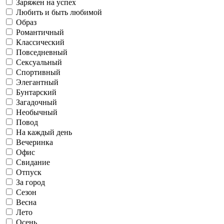
Летаю в облаках
Классический
Лето
Заряжен на успех
Любить и быть любимой
Образ
Романтичный
Офис
Классический
Саморазвитие
Повседневный
Сексуальный
Работаю
Повседневный
Осень
Спортивный
Элегантный
Бунтарский
Свидание
Готовлю и ем
Загадочный
Необычный
Повод
Флиртую
На каждый день
Сексуальный
Зима
Вечеринка
Отпуск
Офис
Живу в соцсетях
Свидание
Отпуск
За город
Спортивный
Рефлексирую
Сезон
Весна
За город
Лето
Осень