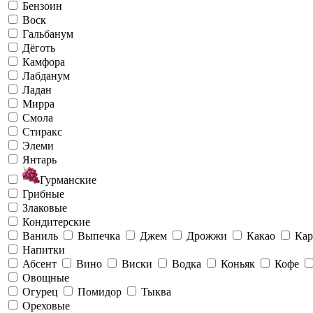
Бензоин
Воск
Гальбанум
Дёготь
Камфора
Лабданум
Ладан
Мирра
Смола
Стиракс
Элеми
Янтарь
Гурманские
Грибные
Злаковые
Кондитерские
Ваниль
Выпечка
Джем
Дрожжи
Какао
Кар
Напитки
Абсент
Вино
Виски
Водка
Коньяк
Кофе
Овощные
Огурец
Помидор
Тыква
Ореховые