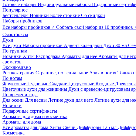
Готовые наборы
Индивидуальные наборы
Подарочные сертиф
Популярное
Бестселлеры
Новинки
Более стойкие
Со скидкой
Наборы пробников
Все наборы пробников
⭐ Собрать свой набор из 10 пробников
Смартбоксы
Духи
Все духи
Наборы пробников
Адвент календари
Духи 30 мл
Се
По группам
Новинки
Хиты
Распродажа
Ароматы для неё
Ароматы для нег
ароматов
Эксклюзивно
Релакс-терапия
Странное, но гениальное
Азия в нотах
Только н
По нотам
Фруктовые
Пудровые
Сладкие
Цитрусовые
Ягодные
Древесны
Цветочные духи для женщины
Духи с древесно-цитрусовым а
По времени года
Для осени
Для весны
Летние духи для него
Летние духи для не
Новинки
Подарочные сертификаты
Ароматы для дома и косметика
Ароматы для дома
Все ароматы для дома
Хиты
Свечи
Диффузоры 125 мл
Диффузо
Косметика