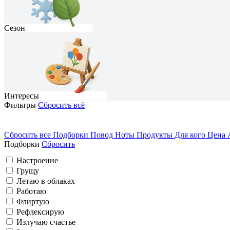
Сезон
Интересы
Фильтры
Сбросить всё
Сбросить все
Подборки
Повод
Ноты
Продукты
Для кого
Цена
Подборки
Сбросить
На каждый день
Домосед
Настроение
Грущу
Романтичный
Весна
Грущу
Летаю в облаках
Работаю
Вечеринка
Флиртую
Путешествую
Рефлексирую
Излучаю счастье